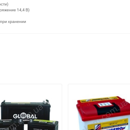
ости)
ряжение 14,4 В)
а відсутності звязку - дзвоніть, пишіть у Viber / Telegram (093) 600-51-
 при хранении
Написати в Viber
Написати в Telegram