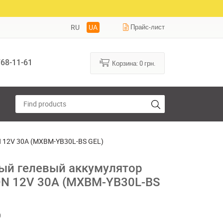
RU
UA
Прайс-лист
68-11-61
Корзина:
0
грн.
 12V 30A (MXBM-YB30L-BS GEL)
й гелевый аккумулятор
N 12V 30A (MXBM-YB30L-BS
0