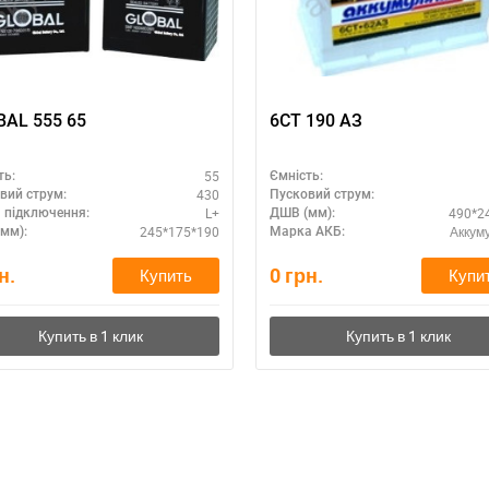
AL 555 65
6СТ 190 АЗ
55
ть:
Ємність:
430
вий струм:
Пусковий струм:
L+
490*2
 підключення:
ДШВ (мм):
245*175*190
Аккум
мм):
Марка АКБ:
н.
0
грн.
Купить
Купи