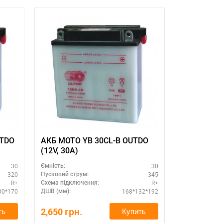
UTDO
АКБ MOTO YB 30CL-B OUTDO
Мощный м
(12V, 30A)
MAXION 12
электроли
30
30
Ємність:
Ємність:
BS)
320
345
Пусковий струм:
Пусковий стру
R+
R+
Схема підключення:
Схема підклю
30*170
168*132*192
ДШВ (мм):
ДШВ (мм):
2,650
грн.
2,640
грн.
ть
Купить