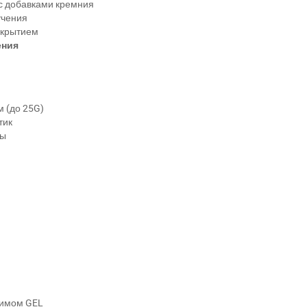
с добавками кремния
учения
окрытием
ения
 (до 25G)
тик
ты
жимом GEL