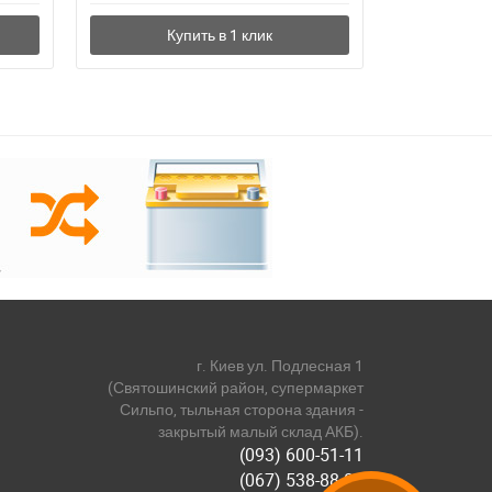
г. Киев ул. Подлесная 1
(Святошинский район, супермаркет
Сильпо, тыльная сторона здания -
закрытый малый склад АКБ).
(093) 600-51-11
(067) 538-88-81