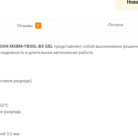
Нова
Оплата
Отзывы
0
ION MXBM-YB30L-BS GEL
представляет собой высокоемкое решени
 надежность и длительная автономная работа.
асовом разряде)
+65°C
не разряда
ой 3,5 мм