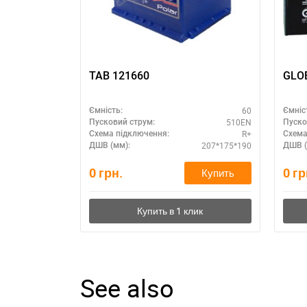
TAB 121660
GLOB
60
Ємність:
Ємніс
510EN
Пусковий струм:
Пуско
R+
Схема підключення:
Схема
207*175*190
ДШВ (мм):
ДШВ (
0
грн.
0
гр
Купить
See also