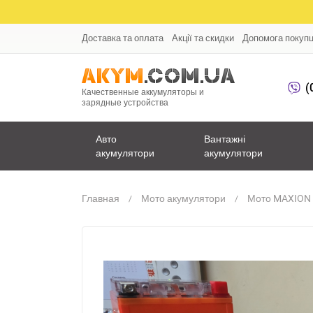
Доставка та оплата
Акції та скидки
Допомога покуп
(
Качественные аккумуляторы и
зарядные устройства
Авто
Вантажні
акумулятори
акумулятори
Главная
Мото акумулятори
Мото MAXION 