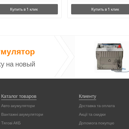
умулятор
у на новый
Каталог товаров
Клиенту
Авто акумулятори
Доставка та оплата
Вантажні акумулятори
Акції та скидки
Тягові АКБ
Допомога покупцю