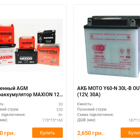
ленный AGM
АКБ MOTO Y60-N 30L-B O
оаккумулятор MAXION 12V
(12V, 30A)
 (MXBM-YB30L-BS AGM)
30
ть:
Ємність:
330
вий струм:
Пусковий струм:
R+
 підключення:
Схема підключення:
170*75*160
187*1
мм):
ДШВ (мм):
70
грн.
2,650
грн.
Купить
Купи