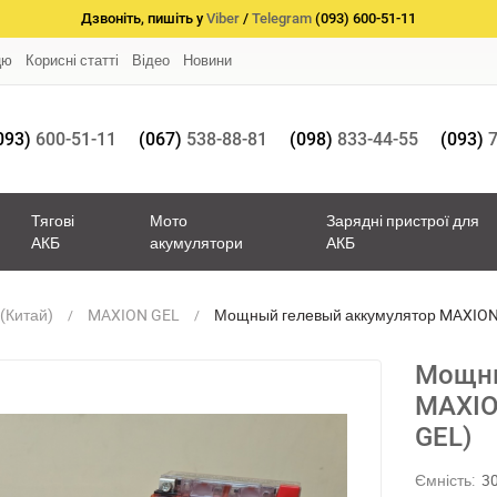
Дзвоніть, пишіть у
Viber
/
Telegram
(093) 600-51-11
цю
Корисні статті
Відео
Новини
093)
600-51-11
(067)
538-88-81
(098)
833-44-55
(093)
7
Тягові
Мото
Зарядні пристрої для
АКБ
акумулятори
АКБ
(Китай)
MAXION GEL
Мощный гелевый аккумулятор MAXION
Мощны
MAXIO
GEL)
Ємність:
3