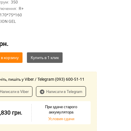
трум:
350
лючення:
R+
170*75*160
ION GEL
рн.
 в корзину
іть, пишіть у Viber / Telegram (093) 600-51-11
Написати в Viber
Написати в Telegram
При здаче старого
,830
грн.
аккумулятора
Условия сдачи