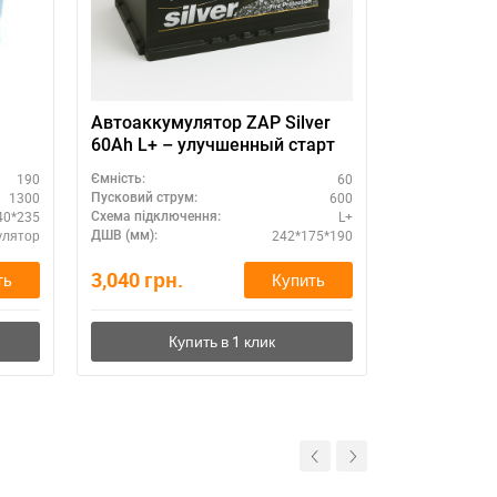
Автоаккумулятор ZAP Silver
SZNAJDER 
60Ah L+ – улучшенный старт
190
60
Ємність:
Ємність:
1300
600
Пусковий струм:
Пусковий стру
40*235
L+
Схема підключення:
Схема підклю
улятор
242*175*190
ДШВ (мм):
ДШВ (мм):
3,040
грн.
0
грн.
ть
Купить