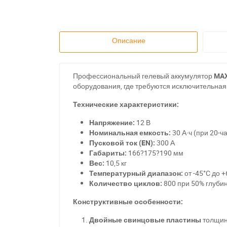
Описание
Профессиональный гелевый аккумулятор
MAX
оборудования, где требуются исключительная
Технические характеристики:
Напряжение:
12 В
Номинальная емкость:
30 А·ч (при 20-ч
Пусковой ток (EN):
300 А
Габариты:
166?175?190 мм
Вес:
10,5 кг
Температурный диапазон:
от -45°C до 
Количество циклов:
800 при 50% глуби
Конструктивные особенности:
Двойные свинцовые пластины
толщин