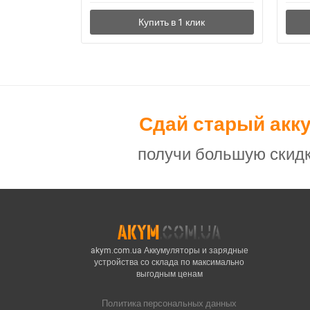
Сдай старый акк
получи большую скидк
akym.com.ua Аккумуляторы и зарядные
устройства со склада по максимально
выгодным ценам
Политика персональных данных