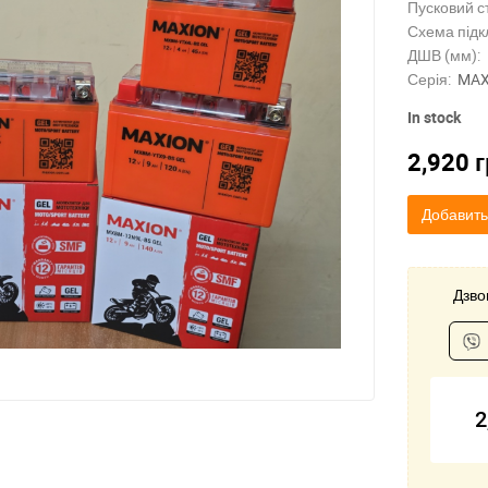
Пусковий с
Схема підк
ДШВ (мм):
Серія:
MAX
In stock
2,920
г
Добавить
Дзвон
2