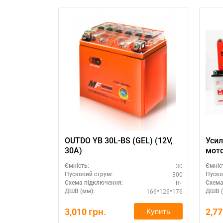
OUTDO YB 30L-BS (GEL) (12V,
Уси
30A)
мот
30A
30
Ємність:
Ємніс
300
Пусковий струм:
Пуско
R+
Схема підключення:
Схема
166*126*176
ДШВ (мм):
ДШВ (
3,010
грн.
2,7
Купить