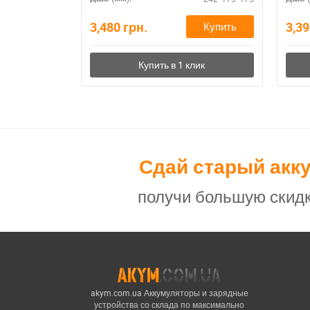
3,480
грн.
3,3
Купить
Сдай старый акк
получи большую скидк
akym.com.ua Аккумуляторы и зарядные
устройства со склада по максимально