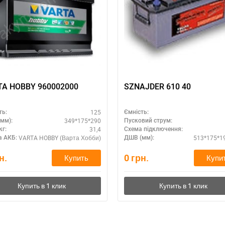
а відсутності звязку - дзвоніть, пишіть у Viber / Telegram (093) 600-51-
Написати в Viber
Написати в Telegram
VARTA HOBBY 960002000
SZNAJDER 610 40
125
ть:
Ємність:
349*175*290
мм):
Пусковий струм:
31,4
кг:
Схема підключення:
VARTA HOBBY (Варта Хобби)
513*175*1
 АКБ:
ДШВ (мм):
н.
0
грн.
Купить
Купи