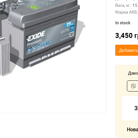
Вага, кг:
15
Марка АКБ:
In stock
3,450
г
Добавить
Дзвон
3
Нова