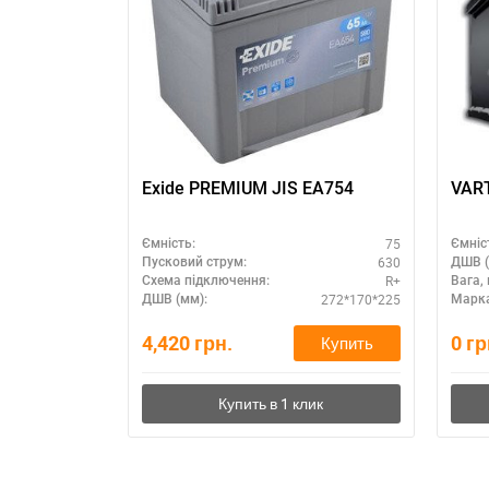
З
Exide PREMIUM JIS EA754
75
Ємність:
Ємніс
630
Пусковий струм:
ДШВ (
R+
Схема підключення:
Вага, 
272*170*225
ДШВ (мм):
Марка
4,420
грн.
0
гр
Купить