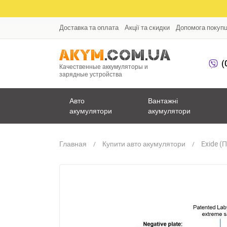
Доставка та оплата
Акції та скидки
Допомога покуп
(
Качественные аккумуляторы и
зарядные устройства
Авто
Вантажні
акумулятори
акумулятори
Главная
Купити авто акумулятори
Exide (