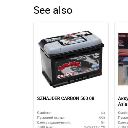
See also
SZNAJDER CARBON 560 08
Акку
Asia
60
Ємність:
Ємніс
550
Пусковий струм:
Пуско
R+
Схема підключення:
Схема
242*175*175
ДШВ (мм):
ДШВ (