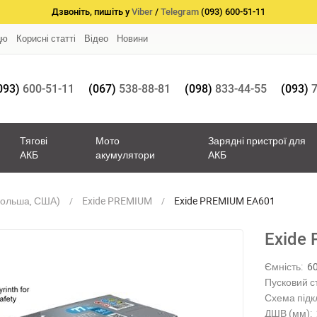
Дзвоніть, пишіть у
Viber
/
Telegram
(093) 600-51-11
цю
Корисні статті
Відео
Новини
093)
600-51-11
(067)
538-88-81
(098)
833-44-55
(093)
7
Тягові
Мото
Зарядні пристрої для
АКБ
акумулятори
АКБ
Польша, США)
Exide PREMIUM
Exide PREMIUM EA601
Exide
Ємність:
6
Пусковий с
Схема підк
ДШВ (мм):