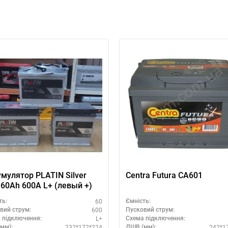
мулятор PLATIN Silver
Centra Futura CA601
 60Ah 600A L+ (левый +)
60
ть:
Ємність:
600
вий струм:
Пусковий струм:
L+
 підключення:
Схема підключення:
232*172*224
242*1
мм):
ДШВ (мм):