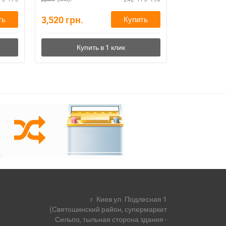
3,520
грн.
3,520
грн.
ть
Купить
г. Киев ул. Подлесная 1
(Святошинский район, супермаркет
Сильпо, тыльная сторона здания -