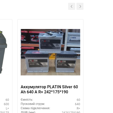
Аккумулятор PLATIN Silver 60
Аккумулято
Ah 640 A R+ 242*175*190
Ah 640 A L
60
60
Ємність:
Ємність:
600
640
Пусковий струм:
Пусковий стру
L+
R+
Схема підключення:
Схема підклю
75*175
242*175*190
ДШВ (мм):
ДШВ (мм):