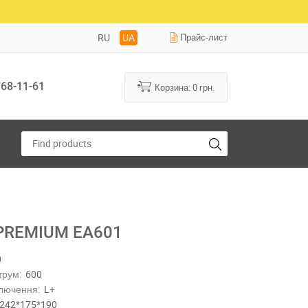
RU
UA
Прайс-лист
68-11-61
Корзина:
0
грн.
 PREMIUM EA601
0
трум:
600
лючення:
L+
242*175*190