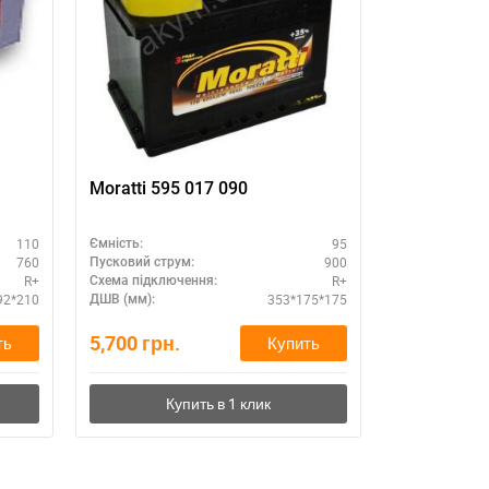
11
Moratti 595 017 090
ENERGIZE
PREMIUM 2
518*275*2
110
95
Ємність:
Ємність:
760
900
Пусковий струм:
Пусковий стру
R+
R+
Схема підключення:
Схема підклю
92*210
353*175*175
ДШВ (мм):
ДШВ (мм):
5,700
грн.
11,850
гр
ть
Купить