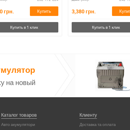
90
грн.
3,380
грн.
Купить
Купи
умулятор
у на новый
Каталог товаров
Клиенту
Авто акумулятори
Доставка та оплата