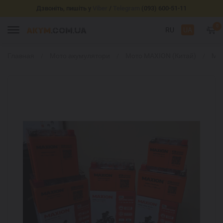
Дзвоніть, пишіть у
Viber
/
Telegram
(093) 600-51-11
0
RU
UA
Главная
Мото акумулятори
Мото MAXION (Китай)
MA