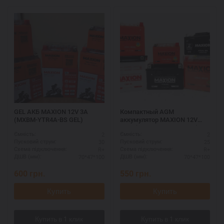
GEL АКБ MAXION 12V 3A
Компактный AGM
(MXBM-YTR4A-BS GEL)
аккумулятор MAXION 12V
2.3A (MXBM-GT4B-5 AGM)
2
2
Ємність:
Ємність:
30
25
Пусковий струм:
Пусковий струм:
R+
R+
Схема підключення:
Схема підключення:
70*47*100
70*47*100
ДШВ (мм):
ДШВ (мм):
600
грн.
550
грн.
Купить
Купить