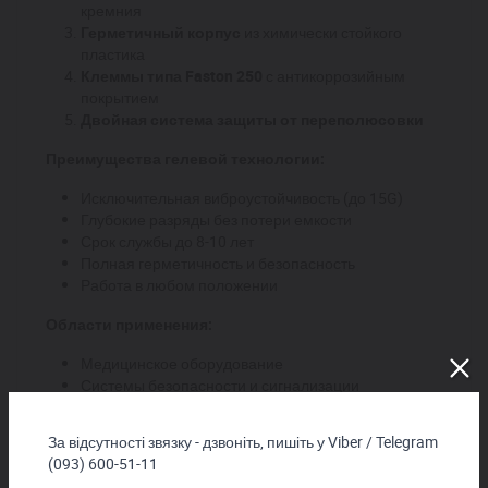
кремния
Герметичный корпус
из химически стойкого
пластика
Клеммы типа Faston 250
с антикоррозийным
покрытием
Двойная система защиты от переполюсовки
Преимущества гелевой технологии:
Исключительная виброустойчивость (до 15G)
Глубокие разряды без потери емкости
Срок службы до 8-10 лет
Полная герметичность и безопасность
Работа в любом положении
Области применения:
Медицинское оборудование
Системы безопасности и сигнализации
Детские электромобили
Резервные источники питания
За відсутності звязку - дзвоніть, пишіть у Viber / Telegram
Телекоммуникационные устройства
(093) 600-51-11