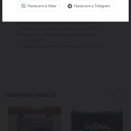
Рекомендации по эксплуатации:
Написати в Viber
Написати в Telegram
Использовать зарядные устройства с режимом
GEL
Не превышать напряжение заряда 14,4 В
Избегать глубоких разрядов (ниже 10,8 В)
Хранить в сухом месте при температуре
+10...+25°C
Проверять напряжение каждые 3 месяца
Покупают вместе