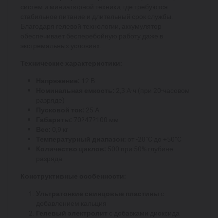
систем и миниатюрной техники, где требуются
стабильное питание и длительный срок службы.
Благодаря гелевой технологии, аккумулятор
обеспечивает бесперебойную работу даже в
экстремальных условиях.
Технические характеристики:
Напряжение:
12 В
Номинальная емкость:
2,3 А·ч (при 20-часовом
разряде)
Пусковой ток:
25 А
Габариты:
70?47?100 мм
Вес:
0,9 кг
Температурный диапазон:
от -20°C до +50°C
Количество циклов:
500 при 50% глубине
разряда
Конструктивные особенности:
Ультратонкие свинцовые пластины
с
добавлением кальция
Гелевый электролит
с добавками диоксида