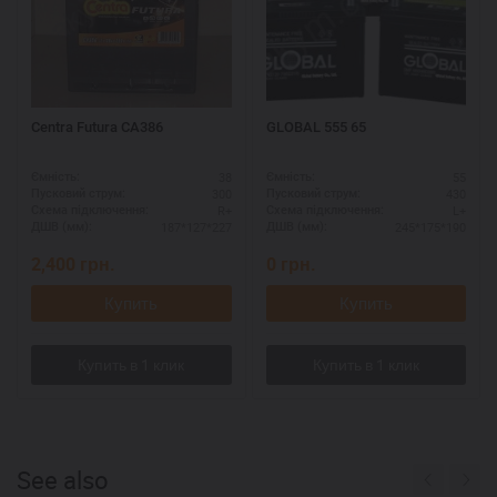
Centra Futura CA386
GLOBAL 555 65
38
55
Ємність:
Ємність:
300
430
Пусковий струм:
Пусковий струм:
R+
L+
Схема підключення:
Схема підключення:
187*127*227
245*175*190
ДШВ (мм):
ДШВ (мм):
2,400
грн.
0
грн.
Купить
Купить
See also