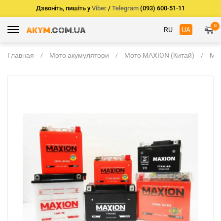
Дзвоніть, пишіть у
Viber
/
Telegram
(093) 600-51-11
0
RU
UA
Главная
Мото акумулятори
Мото MAXION (Китай)
MA