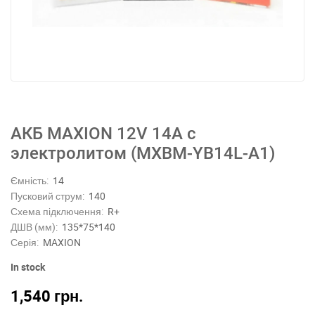
АКБ MAXION 12V 14A с
электролитом (MXBM-YB14L-A1)
Ємність:
14
Пусковий струм:
140
Схема підключення:
R+
ДШВ (мм):
135*75*140
Серія:
MAXION
In stock
1,540
грн.