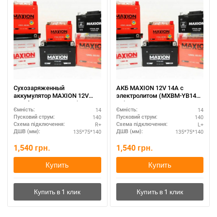
Сухозаряженный
АКБ MAXION 12V 14A с
аккумулятор MAXION 12V
электролитом (MXBM-YB14L-
14A без электролита (MXBM-
A2)
14
14
Ємність:
Ємність:
YB14L-A1)
140
140
Пусковий струм:
Пусковий струм:
R+
L+
Схема підключення:
Схема підключення:
135*75*140
135*75*140
ДШВ (мм):
ДШВ (мм):
1,540
грн.
1,540
грн.
Купить
Купить