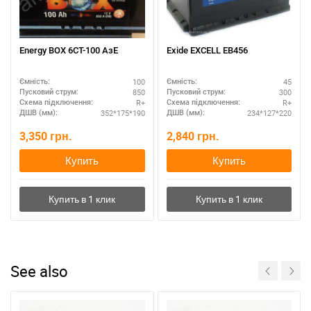
Energy BOX 6СТ-100 AзЕ
Exide EXCELL EB456
100
45
Ємність:
Ємність:
850
300
Пусковий струм:
Пусковий струм:
R+
R+
Схема підключення:
Схема підключення:
352*175*190
234*127*220
ДШВ (мм):
ДШВ (мм):
3,350
грн.
2,840
грн.
Купить
Купить
See also