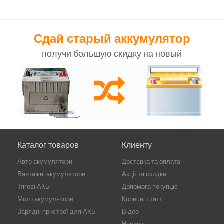
Сдай старый аккумулятор
получи большую скидку на новый
Каталог товаров
Клиенту
Авто акумулятори
Доставка та оплата
Вантажні акумулятори
Акції та скидки
Тягові АКБ
Допомога покупцю
Мото акумулятори
Корисні статті
Зарядні пристрої для АКБ
Відео