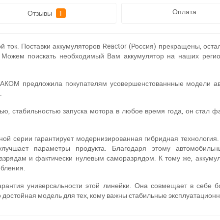
Оплата
Отзывы
1
 ток. Поставки аккумуляторов Reactor (Россия) прекращены, остал
 Можем поискать необходимый Вам аккумулятор на наших регион
АКОМ предложила покупателям усовершенстованнные модели авт
.
ю, стабильностью запуска мотора в любое время года, он стал ф
ной серии гарантирует модернизированная гибридная технология.
улучшает параметры продукта. Благодаря этому автомобильн
азрядам и фактически нулевым саморазрядом. К тому же, аккуму
бления.
За відсутності звязку - дзвоніть, пишіть у Viber / Telegram (093) 600-51-1
арантия универсальности этой линейки. Она совмещает в себе б
Написати в Viber
Написати в Telegram
о достойная модель для тех, кому важны стабильные эксплуатацион