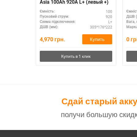
Asia 100Ah 920A L+ (левый +)
100
Ємність:
Ємніс
920
Пусковий струм:
ДШВ (
L+
Схема підключення:
Вага, 
305*176*222
ДШВ (мм):
Марка
4,970
грн.
0
гр
Купить
Сдай старый акк
получи большую скидк