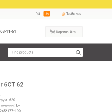
RU
UA
Прайс-лист
68-11-61
Корзина:
0
грн.
r 6СТ 62
2
трум:
620
лючення:
L+
245*177*190