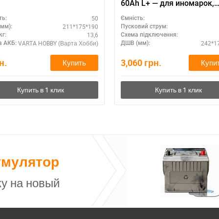
60Ah L+ — для иномарок,
выгодная цена
50
ть:
Ємність:
211*175*190
мм):
Пусковий струм:
13,6
кг:
Схема підключення:
VARTA HOBBY (Варта Хобби)
242*1
 АКБ:
ДШВ (мм):
н.
3,060
грн.
Купить
Купи
умулятор
у на новый