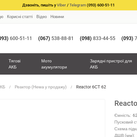
Дзвоніть, пишіть у
Viber
/
Telegram
(093) 600-51-11
цю
Корисні статті
Відео
Новини
093)
600-51-11
(067)
538-88-81
(098)
833-44-55
(093)
7
Тягові
Мото
Зарядні пристрої для
АКБ
акумулятори
АКБ
АКБ
Реактор (Нема у продажу)
Reactor 6СТ 62
Reacto
Ємність:
6
Пусковий с
Схема підк
ДШВ (мм):