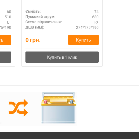
60
74
Ємність:
Ємність:
510
680
Пусковий струм:
Пусковий стру
L+
R+
Схема підключення:
Схема підклю
75*190
274*175*190
ДШВ (мм):
ДШВ (мм):
0
грн.
3,640
грн.
ть
Купить