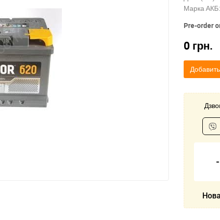
Марка АКБ:
Pre-order o
0
грн.
Добавить
Дзвон
Нова