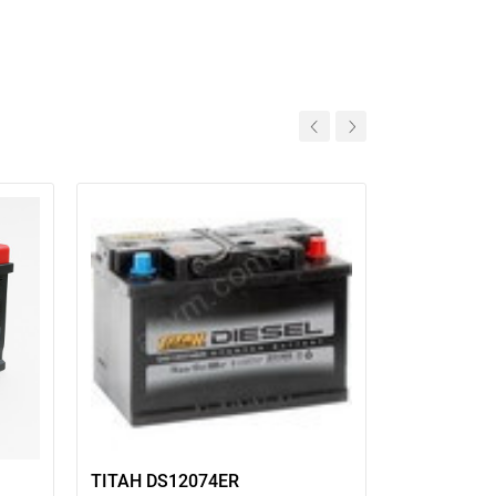
ТІТАН DS12074ER
Kraftwerk 