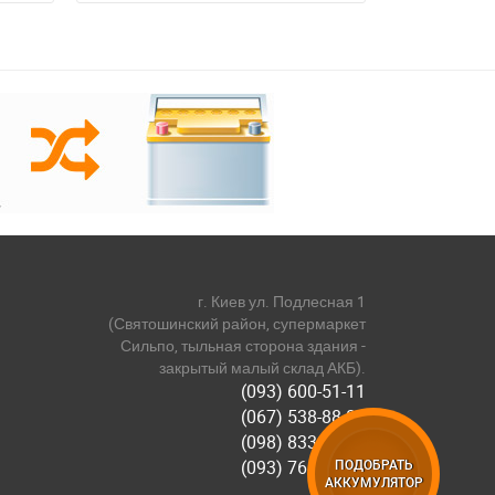
г. Киев ул. Подлесная 1
(Святошинский район, супермаркет
Сильпо, тыльная сторона здания -
закрытый малый склад АКБ).
(093) 600-51-11
(067) 538-88-81
(098) 833-44-55
(093) 768-11-61
ПОДОБРАТЬ
АККУМУЛЯТОР