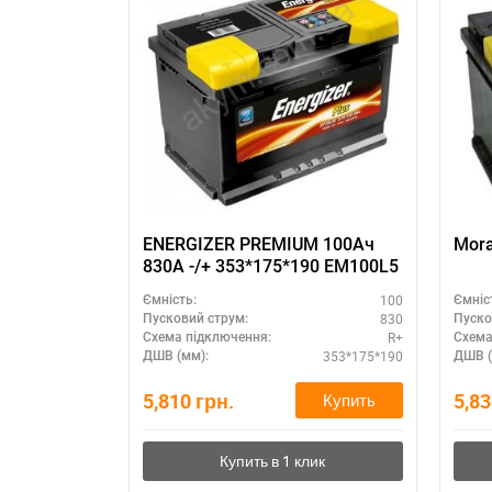
ENERGIZER PREMIUM 100Ач
Mora
830А -/+ 353*175*190 EM100L5
100
Ємність:
Ємніс
830
Пусковий струм:
Пуско
R+
Схема підключення:
Схема
353*175*190
ДШВ (мм):
ДШВ (
5,810
грн.
5,8
Купить