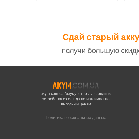
Сдай старый акк
получи большую скидк
akym.com.ua Аккумуляторы и зарядные
устройства со склада по максимально
выгодным ценам
Политика персональных данных