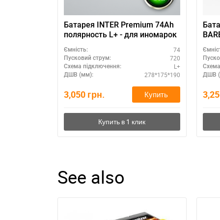
Батарея INTER Premium 74Ah
Бата
полярность L+ - для иномарок
BARE
поля
74
Ємність:
Ємніс
720
Пусковий струм:
Пуско
L+
Схема підключення:
Схема
278*175*190
ДШВ (мм):
ДШВ (
3,050
грн.
3,2
Купить
See also