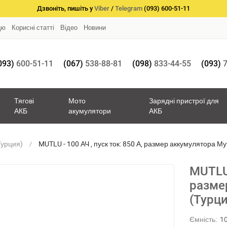
Дзвоніть, пишіть у
Viber
/
Telegram
(093) 600-51-11
цю
Корисні статті
Відео
Новини
093)
600-51-11
(067)
538-88-81
(098)
833-44-55
(093)
7
Тягові
Мото
Зарядні пристрої для
АКБ
акумулятори
АКБ
Турция)
MUTLU - 100 АЧ , пуск ток: 850 А, размер аккумулятора Му
MUTLU 
разме
(Турци
Ємність:
1