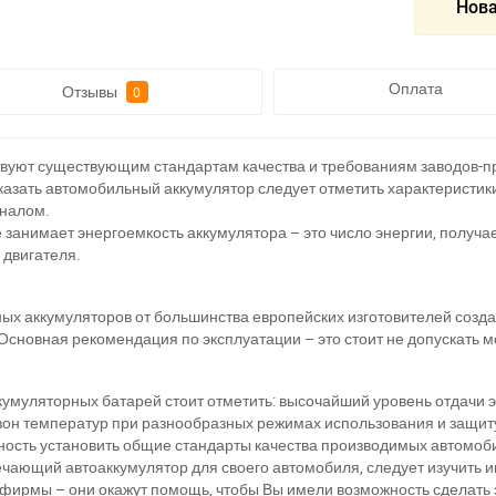
Нова
Оплата
Отзывы
0
вуют существующим стандартам качества и требованиям заводов-
азать автомобильный аккумулятор следует отметить характеристики
оналом.
 занимает энергоемкость аккумулятора – это число энергии, получа
 двигателя.
 аккумуляторов от большинства европейских изготовителей созда
Основная рекомендация по эксплуатации – это стоит не допускать 
уляторных батарей стоит отметить: высочайший уровень отдачи э
зон температур при разнообразных режимах использования и защит
ость установить общие стандарты качества производимых автомоб
вечающий автоаккумулятор для своего автомобиля, следует изучить
 фирмы – они окажут помощь, чтобы Вы имели возможность сделать