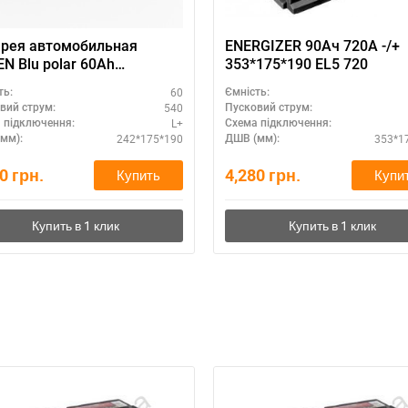
рея автомобильная
ENERGIZER 90Ач 720A -/+
N Blu polar 60Ah
353*175*190 EL5 720
рность L+
60
ть:
Ємність:
540
вий струм:
Пусковий струм:
L+
 підключення:
Схема підключення:
242*175*190
353*1
мм):
ДШВ (мм):
50
грн.
4,280
грн.
Купить
Купи