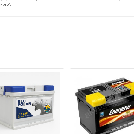
ного".
а відсутності звязку - дзвоніть, пишіть у Viber / Telegram (093) 600-51-
Написати в Viber
Написати в Telegram