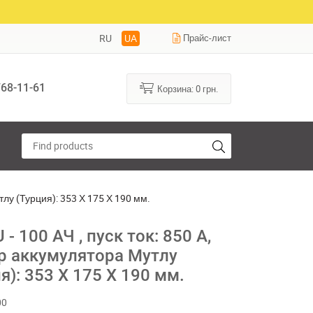
RU
UA
Прайс-лист
68-11-61
Корзина:
0
грн.
тлу (Турция): 353 Х 175 Х 190 мм.
- 100 АЧ , пуск ток: 850 А,
р аккумулятора Мутлу
я): 353 Х 175 Х 190 мм.
00