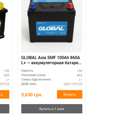
GLOBAL Asia SMF 100Ah 860A
Moratti 60
L+ — аккумуляторная батарея,
купить с доставкой
100
100
Ємність:
Ємність:
850
860
Пусковий струм:
Пусковий стру
L+
L+
Схема підключення:
Схема підклю
05*225
330*170*220
ДШВ (мм):
ДШВ (мм):
5,630
грн.
6,000
грн.
ть
Купить