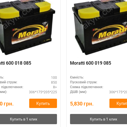
tti 600 018 085
Moratti 600 019 085
100
ть:
Ємність:
850
вий струм:
Пусковий струм:
R+
 підключення:
Схема підключення:
306*175*205*225
306*175*2
мм):
ДШВ (мм):
30
грн.
5,830
грн.
Купить
Купи