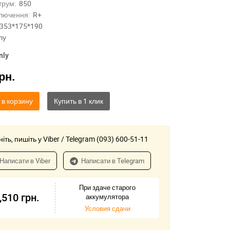
трум:
850
лючення:
R+
353*175*190
лу
nly
рн.
 в корзину
іть, пишіть у Viber / Telegram (093) 600-51-11
Написати в Viber
Написати в Telegram
При здаче старого
,510
грн.
аккумулятора
Условия сдачи