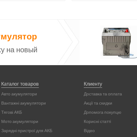
умулятор
у на новый
Каталог товаров
Клиенту
Авто акумулятори
Доставка та оплата
Вантажні акумулятори
Акції та скидки
Тягові АКБ
Допомога покупцю
Мото акумулятори
Корисні статті
Зарядні пристрої для АКБ
Відео