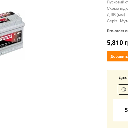
Пусковий с
Схема підк
ДШВ (мм):
Серія:
Мут
Pre-order o
5,810
г
Добавить
Дзвон
5