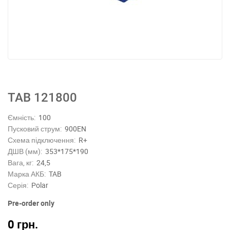
TAB 121800
Ємність:
100
Пусковий струм:
900EN
Схема підключення:
R+
ДШВ (мм):
353*175*190
Вага, кг:
24,5
Марка АКБ:
TAB
Серія:
Polar
Pre-order only
0
грн.