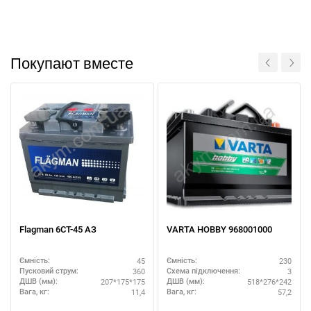
Покупают вместе
Flagman 6СТ-45 АЗ
VARTA HOBBY 968001000
45
230
Ємність:
Ємність:
360
3
Пусковий струм:
Схема підключення:
207*175*175
518*276*242
ДШВ (мм):
ДШВ (мм):
11,4
57,2
Вага, кг:
Вага, кг: