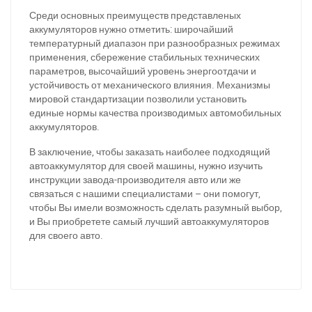
За відсутності звязку - дзвоніть, пишіть у Viber / Telegram
Среди основных преимуществ представленых
(093) 600-51-11
аккумуляторов нужно отметить: широчайший
температурный диапазон при разнообразных режимах
Написати в Viber
Написати в Telegram
применения, сбережение стабильных технических
параметров, высочайший уровень энергоотдачи и
устойчивость от механического влияния. Механизмы
мировой стандартизации позволили установить
единые нормы качества производимых автомобильных
аккумуляторов.
В заключение, чтобы заказать наиболее подходящий
автоаккумулятор для своей машины, нужно изучить
инструкции завода-производителя авто или же
связаться с нашими специалистами – они помогут,
чтобы Вы имели возможность сделать разумный выбор,
и Вы приобретете самый лучший автоаккумуляторов
для своего авто.