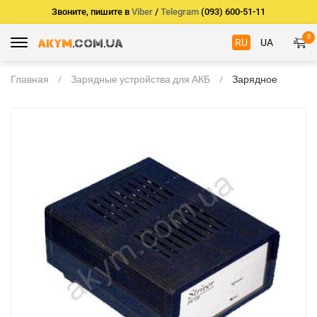
Звоните, пишите в
Viber
/
Telegram
(093) 600-51-11
0
RU
UA
Главная
Зарядные устройства для АКБ
Зарядное
устройство
Striver PW150