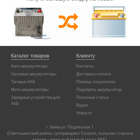
Каталог товаров
Клиенту
Авто аккумуляторы
Контакты
Грузовые аккумуляторы
Доставка и оплата
Тяговые АКБ
Помощь покупателю
Мото аккумуляторы
Подобрать аккумулятор
Зарядные устройства для
Полезные статьи
АКБ
Видео
Новости
г. Киев ул. Подлесная 1
(Святошинский район, супермаркет Сильпо, тыльная сторона
здания - закрытый малый склад АКБ).