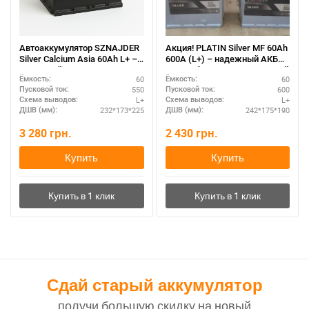
Автоаккумулятор SZNAJDER
Акция! PLATIN Silver MF 60Ah
Silver Calcium Asia 60Аh L+ –
600A (L+) – надежный АКБ
азиатский типоразмер
для любых погодных условий
60
60
Ёмкость:
Ёмкость:
550
600
Пусковой ток:
Пусковой ток:
L+
L+
Схема выводов:
Схема выводов:
232*173*225
242*175*190
ДШВ (мм):
ДШВ (мм):
3 280
грн.
2 430
грн.
Купить
Купить
Сдай старый аккумулятор
получи большую скидку на новый