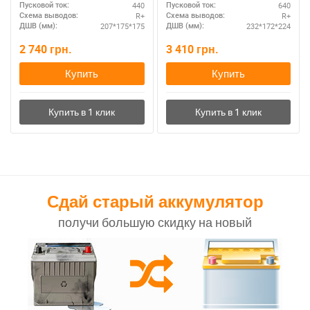
440
640
Пусковой ток:
Пусковой ток:
R+
R+
Схема выводов:
Схема выводов:
207*175*175
232*172*224
ДШВ (мм):
ДШВ (мм):
2 740
грн.
3 410
грн.
Купить
Купить
Сдай старый аккумулятор
получи большую скидку на новый