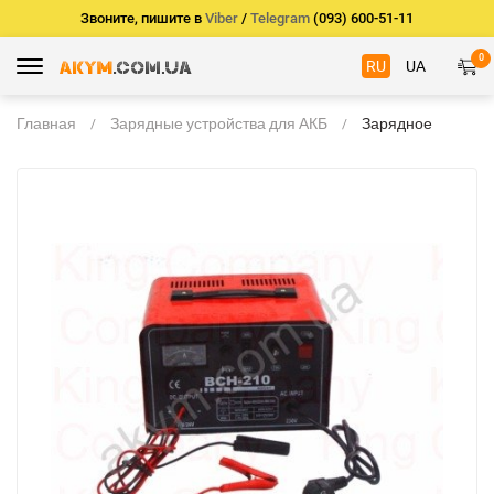
Звоните, пишите в
Viber
/
Telegram
(093) 600-51-11
0
RU
UA
Главная
Зарядные устройства для АКБ
Зарядное
устройство для
автомобильного
аккумулятора
BCH-210