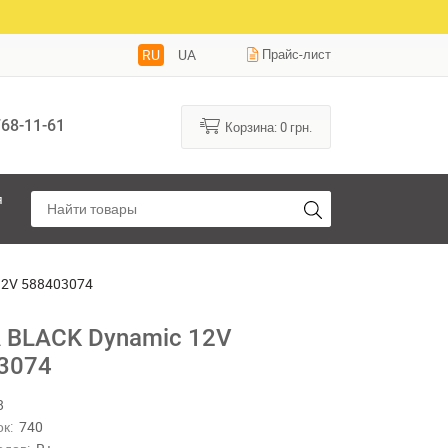
RU
UA
Прайс-лист
68-11-61
Корзина:
0
грн.
я
12V 588403074
 BLACK Dynamic 12V
3074
8
к:
740