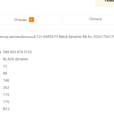
Нова
Оплата
Отзывы
1
тор автомобильный 12v VARTA F5 Black dynamic 88 Ач, 353x175x175
а
588 403 074 3122
BLACK
dynamic
12
88
740
353
175
175
В13