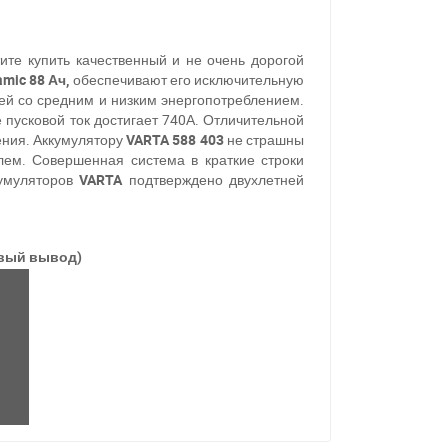
ите купить качественный и не очень дорогой
amic 88 Ач,
обеспечивают его исключительную
ей со средним и низким энергопотреблением.
 пусковой ток достигает 740А.
Отличительной
жения. Аккумулятору
VARTA 588 403
не страшны
блем. Совершенная система в краткие строки
кумуляторов
VARTA
подтверждено двухлетней
авый вывод)