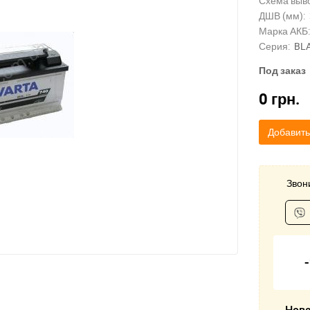
Схема выв
ДШВ (мм):
Марка АКБ:
Серия:
BL
Под заказ
0
грн.
Добавить
Звони