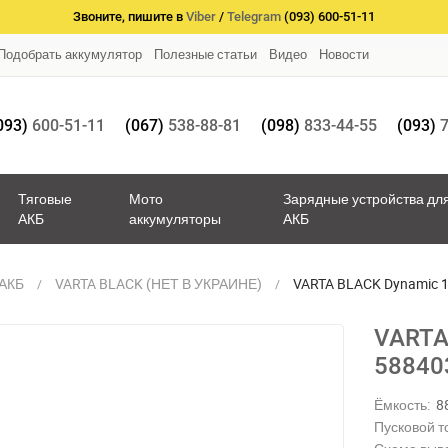
Звоните, пишите в
Viber
/
Telegram
(093) 600-51-11
Подобрать аккумулятор
Полезные статьи
Видео
Новости
093)
600-51-11
(067)
538-88-81
(098)
833-44-55
(093)
7
Тяговые
Мото
Зарядные устройства дл
АКБ
аккумуляторы
АКБ
 АКБ
VARTA BLACK (НЕТ В УКРАИНЕ)
VARTA BLACK Dynamic 
VARTA
58840
Ёмкость:
8
Пусковой то