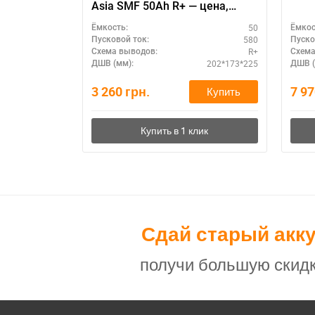
Asia SMF 50Ah R+ — цена,
гарантия
50
Ёмкость:
Ёмкос
580
Пусковой ток:
Пуско
R+
Схема выводов:
Схема
202*173*225
ДШВ (мм):
ДШВ (
3 260
грн.
7 9
Купить
Сдай старый акк
получи большую скидк