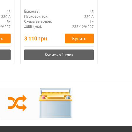
560410054
45
45
Ёмкость:
Ёмкость:
330 А
330 А
Пусковой ток:
Пусковой ток:
R+
L+
Схема выводов:
Схема выводо
29*227
238*129*227
ДШВ (мм):
ДШВ (мм):
3 110
грн.
3 640
грн.
ть
Купить