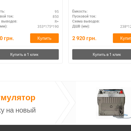
95
ть:
Ёмкость:
850
вой ток:
Пусковой ток:
R+
 выводов:
Схема выводов:
353*175*190
238*1
мм):
ДШВ (мм):
70
грн.
2 920
грн.
Купить
Купи
умулятор
у на новый