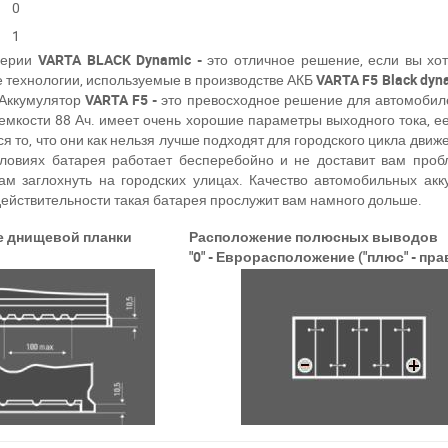
0
1
серии
VARTA BLACK Dynamic -
это отличное решение, если вы хот
 технологии, используемые в производстве АКБ
VARTA F5 Black dyn
Аккумулятор
VARTA
F5 -
это превосходное решение для автомобил
мкости 88 Ач. имеет очень хорошие параметры выходного тока, ее
я то, что они как нельзя лучше подходят для городского цикла дви
условиях батарея работает бесперебойно и не доставит вам про
вам заглохнуть на городских улицах. Качество автомобильных ак
действительности такая батарея прослужит вам намного дольше.
Написать в Viber
Написать в Telegram
е днищевой планки
Расположение полюсных выводов
"0" - Еврорасположение ("плюс" - пр