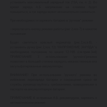
установить максимальный зарядный ток (15А, см. п. 2). Во
время заряда А.Б. напряжение на клеммах будет
повышаться, а ток заряда может незначительно снижаться.
При необходимости заряжать батарею в "ручном” режиме:
- переключить кнопку режима работы (рис.2,ноз.7) в нажатое
положение.
Будет светиться красный индикатор (рис.2,пса.8); -
установить ручку (рис.2,поз. 12) "НАПРЯЖЕНИЕ ЗАРЯДА" в
необходимое положение по шкале 12-19В (см.прим.3и4)
ПРИМЕЧАНИЕ 3: использование "ручного"режима
позволяет в большей степени зарядить некачественные или
засульфатированные аккумуляторы.
ВНИМАНИЕ! При использовании "ручного" режима во
избежание перезаряда батареи и сокращения срока её
службы, руководствуйтесь требованиями, приведенными в
паспорте на аккумуляторную батарею.
ПРИМЕЧАНИЕ 4: исправные А.Б. рекомендуем, заряжать в
автоматическом режиме.