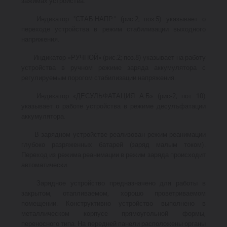
зажимах устройства.
Индикатор "СТАБ.НАПР." (рис.2; поз.5) указывает о
переходе устройства в режим стабилизации выходного
напряжения.
Индикатор «РУЧНОЙ» (рис.2; поз.8) указывает на работу
устройства в ручном режиме заряда аккумулятора с
регулируемым порогом стабилизации напряжения.
Индикатор «ДЕСУЛЬФАТАЦИЯ А.Б» (рис-2; пот 10)
указывает о работе устройства в режиме десулъфатации
аккумулятора.
В зарядном устройстве реализован режим реанимации
глубоко разряженных батарей (заряд малым током).
Переход из режима реанимации в режим заряда происходит
автоматически.
Зарядное устройство предназначено для работы в
закрытом, отапливаемом, хорошо проветриваемом
помещении. Конструктивно устройство выполнено в
металлическом корпусе прямоугольной формы,
переносного типа. На передней панели расположены органы