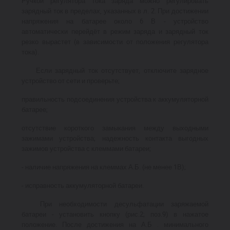
Ручкой регулятора тока заряда можно регулировать
зарядный ток в пределах, указанных в л. 2. При достижении
напряжения на батарее около 6 В - устройство
автоматически перейдёт в режим заряда и зарядный ток
резко вырастет (в зависимости от положения регулятора
тока).
Если зарядный ток отсутствует, отключите зарядное
устройство от сети и проверьте;
правильность подсоединения устройства к аккумуляторной
батарее;
отсутствие короткого замыкания между выходными
зажимами устройства; надежность контакта выгодных
зажимов устройства с клеммами батареи;
- наличие напряжения на клеммах А.Б. (не менее 1В);
- исправность аккумуляторной батареи.
При необходимости десульфатации заряжаемой
батареи - установить кнопку (рис.2; поз.9) в нажатое
положение. После достижения на А.Б . минимального