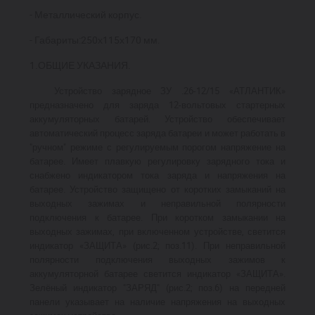
- Металлический корпус.
- Габариты:250х115х170 мм.
1.ОБЩИЕ УКАЗАНИЯ.
Устройство зарядное ЗУ .26-12/15 «АТЛАНТИК»
предназначено для заряда 12-вольтовых стартерных
аккумуляторных батарей. Устройство обеспечивает
автоматический процесс заряда батареи и может работать в
"ручном" режиме с регулируемым порогом напряжение на
батарее. Имеет плавкую регулировку зарядного тока и
снабжено индикатором тока заряда и напряжения на
батарее. Устройство защищено от коротких замыканий на
выходных зажимах и неправильной полярности
подключения к батарее. При коротком замыкании на
выходных зажимах, при включенном устройстве, светится
индикатор «ЗАЩИТА» (рис.2; поз.11). При неправильной
полярности подключения выходных зажимов к
аккумуляторной батарее светится индикатор «ЗАЩИТА».
Зелёный индикатор "ЗАРЯД" (рис.2; поз.6) на передней
панели указывает на наличие напряжения на выходных