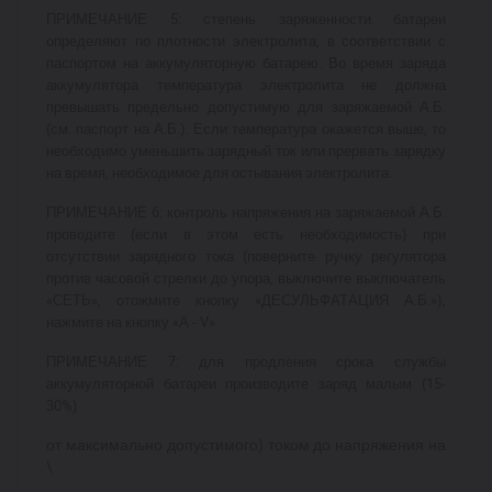
ПРИМЕЧАНИЕ 5: степень заряженности батареи
определяют по плотности электролита, в соответствии с
паспортом на аккумуляторную батарею. Во время заряда
аккумулятора температура электролита не должна
превышать предельно допустимую для заряжаемой А.Б.
(см. паспорт на А.Б.). Если температура окажется выше, то
необходимо уменьшить зарядный ток или прервать зарядку
на время, необходимое для остывания электролита.
ПРИМЕЧАНИЕ 6: контроль напряжения на заряжаемой А.Б.
проводите (если в этом есть необходимость) при
отсутствии зарядного тока (поверните ручку регулятора
против часовой стрелки до упора, выключите выключатель
«СЕТЬ», отожмите кнопку «ДЕСУЛЬФАТАЦИЯ А.Б.»),
нажмите на кнопку «А -
V
»
ПРИМЕЧАНИЕ 7: для продления срока службы
аккумуляторной батареи производите заряд малым (15-
30%)
от максимально допустимого) током до напряжения на
\