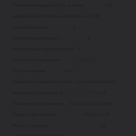
Потребляемая мощность, Вт, не более.........................250
минимально допустимое напряжение на А.Б., В:
дня режима заряда............................6
для режима реанимации................................
4
Максимальное напряжение на А.Б., В:
в автоматическом режиме....................14,9 ± 0,3
в ‘'ручном' режиме ..................12-19
Минимальное напряжение на А.Б., при котором работает
функция десульфатации, В............................ 11,5 ± 0,5
Климатическое исполнение.......УХЛ.4.2 (ГОСТ15150-69)
Габариты, мм, не более............................... 250 х115 х170
Масса, кг, не более..........................................................2,6