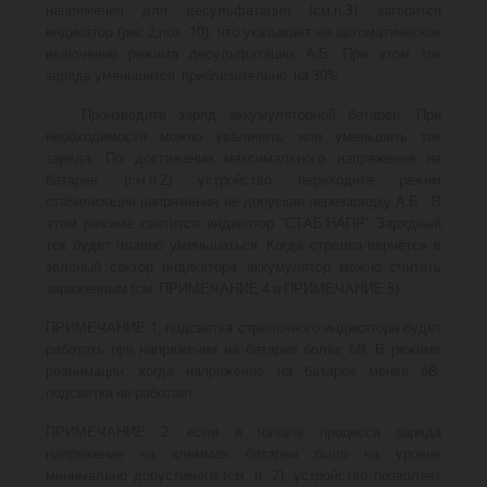
напряжения для десульфатации (см.п.З) загорится
индикатор (рис.2;поз. 10), что указывает на автоматическое
включение режима десульфатации А.Б. При этом ток
заряда уменьшится, приблизительно, на 30%.
Произведите заряд аккумуляторной батареи. При
необходимости можно увеличить или уменьшить ток
заряда. По достижении максимального напряжения на
батарее (см.п.2) устройство переходите режим
стабилизации напряжения не допуская перезарядку А.Б . В
этом режиме светится индикатор "СТАБ.НАПР" Зарядный
ток будет плавно уменьшаться. Когда стрелка вернётся в
зелёный сектор индикатора аккумулятор можно считать
заряженным (см. ПРИМЕЧАНИЕ 4 и ПРИМЕЧАНИЕ 5).
ПРИМЕЧАНИЕ 1; подсветка стрелочного индикатора будет
работать при напряжении на батарее более 6В. В режиме
реанимации, когда напряжение на батарее менее 6В,
подсветка не работает.
ПРИМЕЧАНИЕ 2: если в начале процесса заряда
напряжение на клеммах батареи было на уровне
минимально допустимого (см. п. 2), устройство позволяет