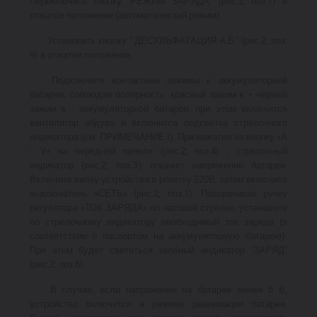
Переключить кнопку "РЕЖИМ ЗАРЯДА" (рис,2; поз.7) в
отжатое положение (автоматический режим).
Установить кнопку " ДЕСУЛЬФАТАЦИЯ А.Б." (рис.2; поз.
9) в отжатое положение.
Подключите контактные зажимы к аккумуляторной
батарее, соблюдая полярность: красный зажим к + чёрный
зажим к - аккумуляторной батареи, при этом включится
вентилятор обдува и включится подсветка стрелочного
индикатора (см. ПРИМЕЧАНИЕ I). При нажатии на кнопку «А
- V» на передней панели (рис.2; поз.4) , стрелочный
индикатор (рис.2; поз.З) покажет напряжение батареи.
Включите вилку устройства в розетку 220В, затем включите
выключатель «СЕТЬ» (рис.2; поз.1). Поворачивая ручку
регулятора «ТОК ЗАРЯДА» по часовой стрелке, установите
по стрелочному индикатору необходимый ток заряда (в
соответствии с паспортом на аккумуляторную батарею).
При этом будет светиться зелёный индикатор "ЗАРЯД"
(рис.2; поз.6).
В случае, если напряжение на батарее менее 6 В,
устройство включится в режиме реанимации батареи.