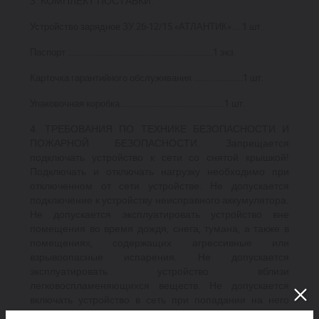
3. КОМПЛЕКТ ПОСТАВКИ.
Устройство зарядное ЗУ.26-12/15 «АТЛАНТИК».....1 шт.
Паспорт ....................................................................1 экз.
Карточка гарантийного обслуживания .......................1 шт.
Упаковочная коробка.................................................1 шт.
4. ТРЕБОВАНИЯ ПО ТЕХНИКЕ БЕЗОПАСНОСТИ И
ПОЖАРНОЙ БЕЗОПАСНОСТИ. Запрещается
подключать устройство к сети со снятой крышкой!
Подключать и отключать нагрузку необходимо при
отключенном от сети устройстве. Не допускается
подключение к устройству неисправного аккумулятора.
Не допускается эксплуатировать устройство вне
помещения во время дождя, снега, тумана, а также в
помещениях, содержащих агрессивные или
взрывоопасные испарения. Не допускается
эксплуатировать устройство вблизи
легковоспламеняющихся веществ. Не допускается
включать устройство в сеть при попадании на него
капель или брызг воды. Запрещается эксплуатировать