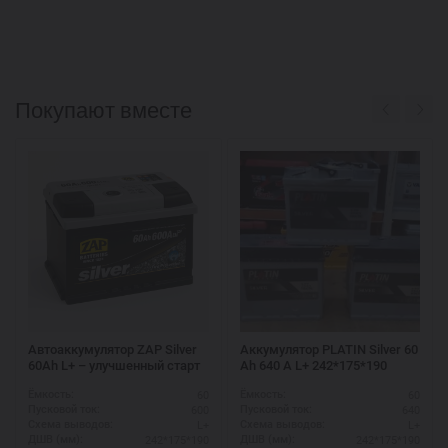
Покупают вместе
Автоаккумулятор ZAP Silver
Аккумулятор PLATIN Silver 60
60Ah L+ – улучшенный старт
Ah 640 A L+ 242*175*190
60
60
Ёмкость:
Ёмкость:
600
640
Пусковой ток:
Пусковой ток:
L+
L+
Схема выводов:
Схема выводов:
242*175*190
242*175*190
ДШВ (мм):
ДШВ (мм):