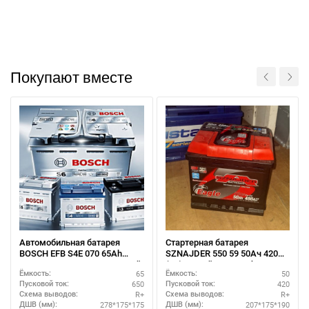
Покупают вместе
При отсутствии связи - пишите, звоните в Viber /
Telegram (093) 600-51-11
Автомобильная батарея
Стартерная батарея
BOSCH EFB S4E 070 65Ah
SZNAJDER 550 59 50Ач 420А
полярность R+ – компактный
(R+) - устойчив к глубокому
Написать в Viber
Написать в Telegram
65
50
Ёмкость:
Ёмкость:
размер
разряду
650
420
Пусковой ток:
Пусковой ток:
R+
R+
Схема выводов:
Схема выводов:
278*175*175
207*175*190
ДШВ (мм):
ДШВ (мм):