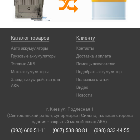
Каталог товаров
Клиенту
Авто аккумуляторы
Контакты
Грузовые аккумуляторы
Доставка и оплата
Тяговые АКБ
Помощь покупателю
Мото аккумуляторы
Подобрать аккумулятор
Зарядные устройства для
Полезные статьи
АКБ
Видео
Новости
г. Киев ул. Подлесная 1
(Святошинский район, супермаркет Сильпо, тыльная сторона
здания - закрытый малый склад АКБ).
(093) 600-51-11
(067) 538-88-81
(098) 833-44-55