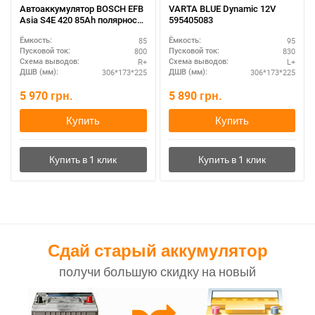
Автоаккумулятор BOSCH EFB
VARTA BLUE Dynamic 12V
Asia S4E 420 85Ah полярность
595405083
R+ – для современных авто
85
95
Ёмкость:
Ёмкость:
800
830
Пусковой ток:
Пусковой ток:
R+
L+
Схема выводов:
Схема выводов:
306*173*225
306*173*225
ДШВ (мм):
ДШВ (мм):
5 970
грн.
5 890
грн.
Купить
Купить
Сдай старый аккумулятор
получи большую скидку на новый