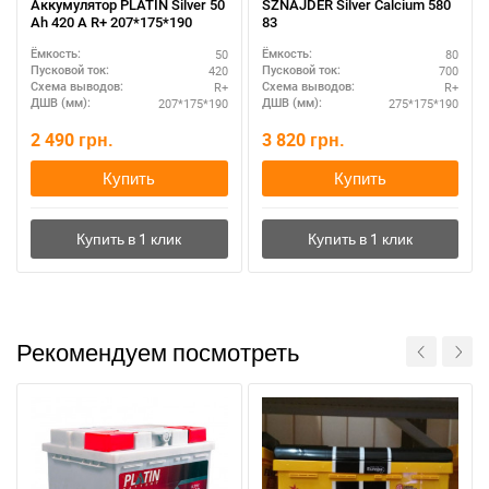
Аккумулятор PLATIN Silver 50
SZNAJDER Silver Calcium 580
Ah 420 A R+ 207*175*190
83
50
80
Ёмкость:
Ёмкость:
420
700
Пусковой ток:
Пусковой ток:
R+
R+
Схема выводов:
Схема выводов:
207*175*190
275*175*190
ДШВ (мм):
ДШВ (мм):
2 490
грн.
3 820
грн.
Купить
Купить
Рекомендуем посмотреть