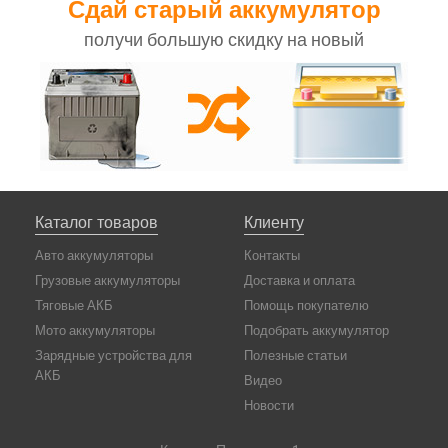
Сдай старый аккумулятор
получи большую скидку на новый
Каталог товаров
Клиенту
Авто аккумуляторы
Контакты
Грузовые аккумуляторы
Доставка и оплата
Тяговые АКБ
Помощь покупателю
Мото аккумуляторы
Подобрать аккумулятор
Зарядные устройства для
Полезные статьи
АКБ
Видео
Новости