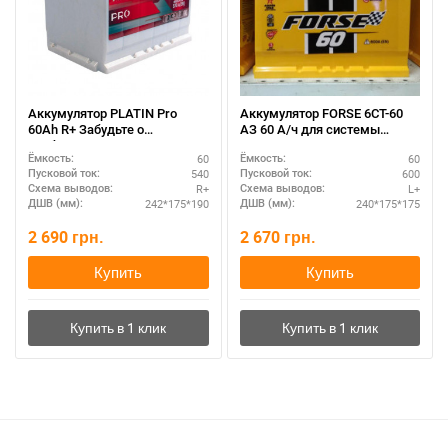
Аккумулятор PLATIN Pro
Аккумулятор FORSE 6СТ-60
60Ah R+ Забудьте о
АЗ 60 А/ч для системы
проблемах с запуском
Старт-Стоп
60
60
Ёмкость:
Ёмкость:
двигателя
540
600
Пусковой ток:
Пусковой ток:
R+
L+
Схема выводов:
Схема выводов:
242*175*190
240*175*175
ДШВ (мм):
ДШВ (мм):
2 690
грн.
2 670
грн.
Купить
Купить