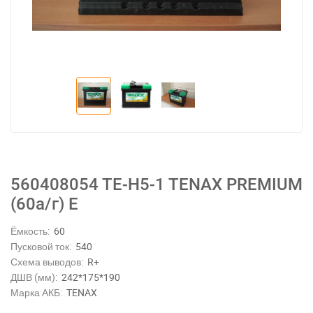
560408054 TE-H5-1 TENAX PREMIUM
(60а/г) E
Ёмкость:
60
Пусковой ток:
540
Схема выводов:
R+
ДШВ (мм):
242*175*190
Марка АКБ:
TENAX