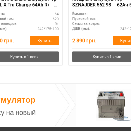
 X-Tra Charge 64Ah R+ –
SZNAJDER 562 98 — 62Ач 
ильный запуск
(L+), стартерная АКБ 12V
64
ть:
Ёмкость:
620
вой ток:
Пусковой ток:
R+
 выводов:
Схема выводов:
242*175*190
242*1
мм):
ДШВ (мм):
10
грн.
2 890
грн.
Купить
Купи
умулятор
у на новый