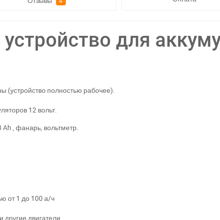
Отзывы
4
 устройство для аккум
ны (устройство полностью рабочее).
ляторов 12 вольт.
 Ah , фанарь, вольтметр.
ю от 1 до 100 а/ч
и другие двигатели