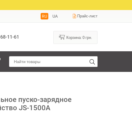
RU
UA
Прайс-лист
68-11-61
Корзина:
0
грн.
я
ьное пуско-зарядное
йство JS-1500A