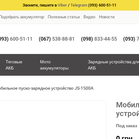
Звоните, пишите в
Viber
/
Telegram
(093) 600-51-11
Подобрать аккумулятор
Полезные статьи
Видео
Новости
093)
600-51-11
(067)
538-88-81
(098)
833-44-55
(093)
7
Тяговые
Мото
Зарядные устройства дл
АКБ
аккумуляторы
АКБ
бильное пуско-зарядное устройство JS-1500A
Мобил
устро
Под заказ
0
грн.