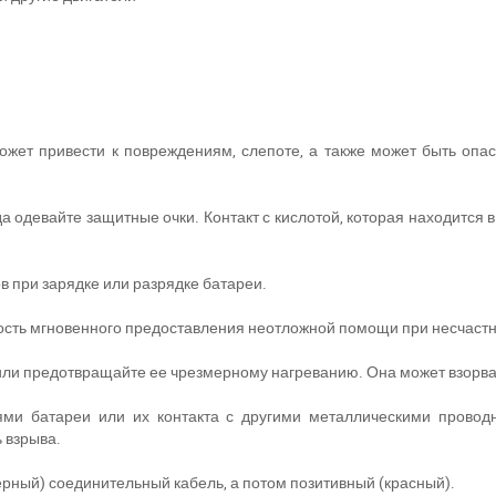
ожет привести к повреждениям, слепоте, а также может быть опа
а одевайте защитные очки. Контакт с кислотой, которая находится в
в при зарядке или разрядке батареи.
ность мгновенного предоставления неотложной помощи при несчастн
 или предотвращайте ее чрезмерному нагреванию. Она может взорва
ри отсутствии связи - пишите, звоните в Viber / Telegram (093) 600-51-
ями батареи или их контакта с другими металлическими провод
 взрыва.
Написать в Viber
Написать в Telegram
ерный) соединительный кабель, а потом позитивный (красный).