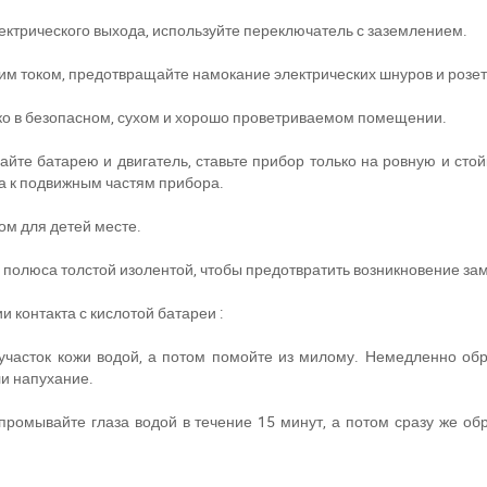
электрического выхода, используйте переключатель с заземлением.
им током, предотвращайте намокание электрических шнуров и розет
ько в безопасном, сухом и хорошо проветриваемом помещении.
айте батарею и двигатель, ставьте прибор только на ровную и стой
ла к подвижным частям прибора.
ом для детей месте.
е полюса толстой изолентой, чтобы предотвратить возникновение за
контакта с кислотой батареи :
 участок кожи водой, а потом помойте из милому. Немедленно об
и напухание.
 промывайте глаза водой в течение 15 минут, а потом сразу же 