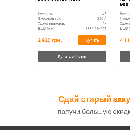
MOLL
стаб
45
Ёмкость:
Ёмкос
330 А
Пусковой ток:
Пуско
R+
Схема выводов:
Схема
238*129*227
ДШВ (мм):
ДШВ (
2 920
грн.
4 1
Купить
Сдай старый акк
получи большую скидк