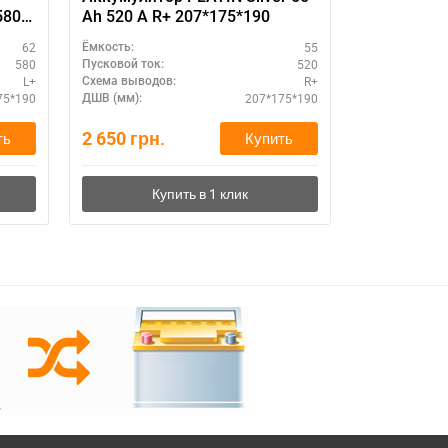
580А
Ah 520 A R+ 207*175*190
62
55
Ёмкость:
Ёмкость:
580
520
Пусковой ток:
Пусковой ток:
L+
R+
Схема выводов:
Схема выводо
75*190
207*175*190
ДШВ (мм):
ДШВ (мм):
2 650
грн.
2 920
грн.
ть
Купить