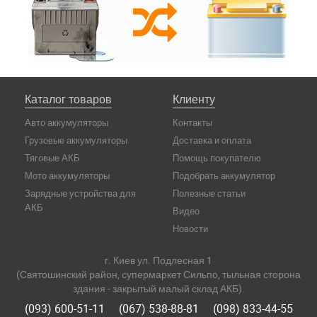
Каталог товаров
Клиенту
Авто аккумуляторы
Контакты
Грузовые аккумуляторы
Доставка и оплата
Тяговые АКБ
Помощь покупателю
Мото аккумуляторы
Подобрать аккумулятор
Зарядные устройства для
Полезные статьи
АКБ
Видео
Новости
г. Киев ул. Подлесная 1
(Святошинский район, супермаркет Сильпо, тыльная сторона
здания - закрытый малый склад АКБ).
(093) 600-51-11
(067) 538-88-81
(098) 833-44-55