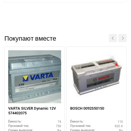
Покупают вместе
VARTA SILVER Dynamic 12V
BOSCH 0092S50150
574402075
74
110
Ёмкость:
Ёмкость:
750
920 А
Пусковой ток:
Пусковой ток:
R+
R+
Схема выводов:
Схема выводов: