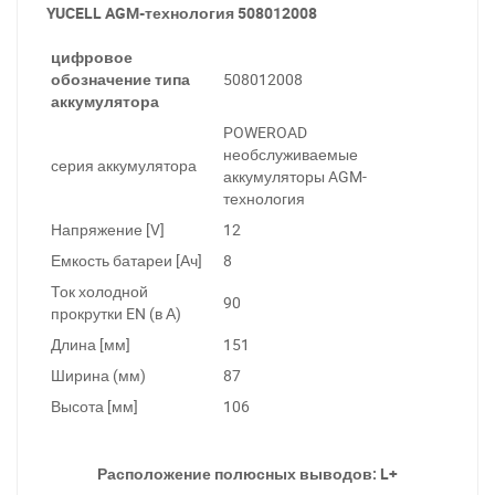
YUCELL AGM-технология 508012008
цифровое
обозначение типа
508012008
аккумулятора
POWEROAD
необслуживаемые
серия аккумулятора
аккумуляторы AGM-
технология
Напряжение [V]
12
Емкость батареи [Ач]
8
Ток холодной
90
прокрутки EN (в А)
Длина [мм]
151
Ширина (мм)
87
Высота [мм]
106
Расположение полюсных выводов: L+