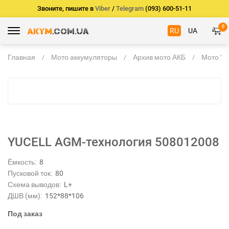
Звоните, пишите в
Viber
/
Telegram
(093) 600-51-11
0
RU
UA
Главная
Мото аккумуляторы
Архив мото АКБ
Мото YU
YUCELL AGM-технология 508012008
Ёмкость:
8
Пусковой ток:
80
Схема выводов:
L+
ДШВ (мм):
152*88*106
Под заказ