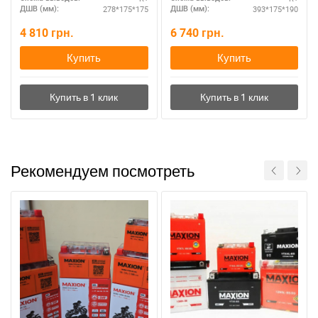
278*175*175
393*175*190
ДШВ (мм):
ДШВ (мм):
4 810
грн.
6 740
грн.
Купить
Купить
Рекомендуем посмотреть