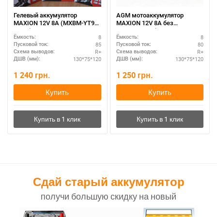
Гелевый аккумулятор
AGM мотоаккумулятор
MAXION 12V 8A (MXBM-YT9B-
MAXION 12V 8A без
4 GEL)
электролита (MXBM-YTX9-BS
8
8
Ёмкость:
Ёмкость:
AGM)
85
80
Пусковой ток:
Пусковой ток:
R+
R+
Схема выводов:
Схема выводов:
130*75*120
130*75*120
ДШВ (мм):
ДШВ (мм):
1 240
грн.
1 250
грн.
Купить
Купить
Сдай старый аккумулятор
получи большую скидку на новый