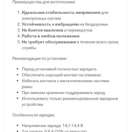
Преимущества для мототехники:
Идеальная стабильность напряжения
для
электронных систем
Устойчивость к вибрациям
на бездорожье
Не боится наклонов
и переворотов
Работа в любом положении
Не требует обслуживания
в течение всего срока
службы
Рекомендации по установке:
Перед установкой полностью зарядить
Обеспечить хороший контакт на клеммах
Избегать контакта с металлическими частями
рамы
При зимнем хранении поддерживать заряд
Использовать только рекомендованные зарядные
устройства
При отсутствии связи - пишите, звоните в Viber /
Особенности зарядки:
Telegram (093) 600-51-11
Напряжение заряда: 14,1-14,4 В
Написать в Viber
Написать в Telegram
Ток заряда: 0,9 А (10% от емкости)