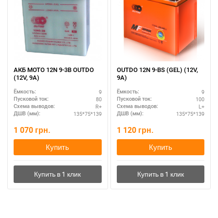
АКБ MOTO 12N 9-3B OUTDO
OUTDO 12N 9-BS (GEL) (12V,
(12V, 9A)
9A)
9
9
Ёмкость:
Ёмкость:
80
100
Пусковой ток:
Пусковой ток:
R+
L+
Схема выводов:
Схема выводов:
135*75*139
135*75*139
ДШВ (мм):
ДШВ (мм):
1 070
грн.
1 120
грн.
Купить
Купить