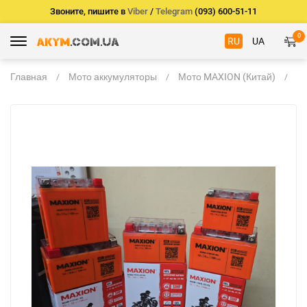
Звоните, пишите в
Viber
/
Telegram
(093) 600-51-11
0
RU
UA
Главная
Мото аккумуляторы
Мото MAXION (Китай)
M