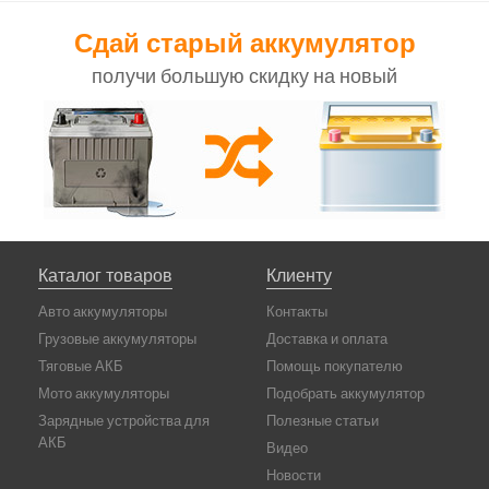
Сдай старый аккумулятор
получи большую скидку на новый
Каталог товаров
Клиенту
Авто аккумуляторы
Контакты
Грузовые аккумуляторы
Доставка и оплата
Тяговые АКБ
Помощь покупателю
Мото аккумуляторы
Подобрать аккумулятор
Зарядные устройства для
Полезные статьи
АКБ
Видео
Новости