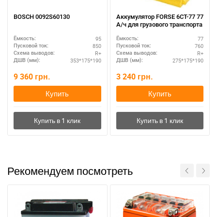
BOSCH 0092S60130
Аккумулятор FORSE 6СТ-77 77
А/ч для грузового транспорта
95
77
Ёмкость:
Ёмкость:
850
760
Пусковой ток:
Пусковой ток:
R+
R+
Схема выводов:
Схема выводов:
353*175*190
275*175*190
ДШВ (мм):
ДШВ (мм):
9 360
грн.
3 240
грн.
Купить
Купить
Рекомендуем посмотреть