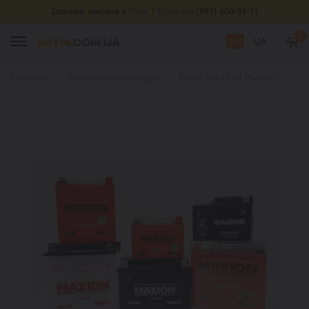
Звоните, пишите в
Viber
/
Telegram
(093) 600-51-11
0
RU
UA
Главная
Мото аккумуляторы
Мото MAXION (Китай)
M