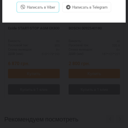
Написать в Viber
Написать в Telegram
Exide START-STOP AGM EK800
BOSCH 0092S40180
80
40
Ёмкость:
Ёмкость:
800
330 А
Пусковой ток:
Пусковой ток:
R+
R+
Схема выводов:
Схема выводов:
315*175*190
187*127*227
ДШВ (мм):
ДШВ (мм):
6 870
грн.
2 800
грн.
Купить
Купить
Рекомендуем посмотреть