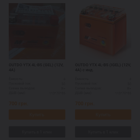
OUTDO YTX 4L-BS (GEL) (12V,
OUTDO YTX 4L-BS (IGEL) (12V,
4A)
4A) с инд.
4
4
Ёмкость:
Ёмкость:
50
50
Пусковой ток:
Пусковой ток:
R+
R+
Схема выводов:
Схема выводов:
113*70*85
113*70*85
ДШВ (мм):
ДШВ (мм):
700
грн.
700
грн.
Купить
Купить