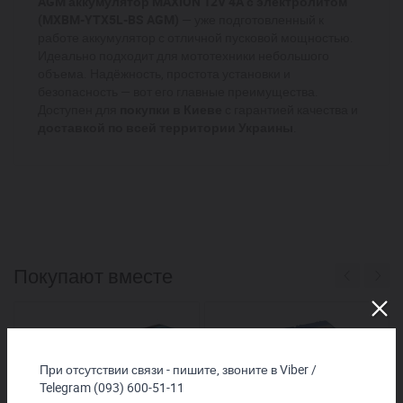
AGM аккумулятор MAXION 12V 4A с электролитом
(MXBM-YTX5L-BS AGM)
— уже подготовленный к
работе аккумулятор с отличной пусковой мощностью.
Идеально подходит для мототехники небольшого
объема. Надёжность, простота установки и
безопасность — вот его главные преимущества.
Доступен для
покупки в Киеве
с гарантией качества и
доставкой по всей территории Украины
.
Покупают вместе
При отсутствии связи - пишите, звоните в Viber /
Telegram (093) 600-51-11