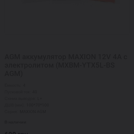
AGM аккумулятор MAXION 12V 4A с
электролитом (MXBM-YTX5L-BS
AGM)
Ёмкость:
4
Пусковой ток:
40
Схема выводов:
L+
ДШВ (мм):
100*70*100
Серия:
MAXION AGM
В наличии