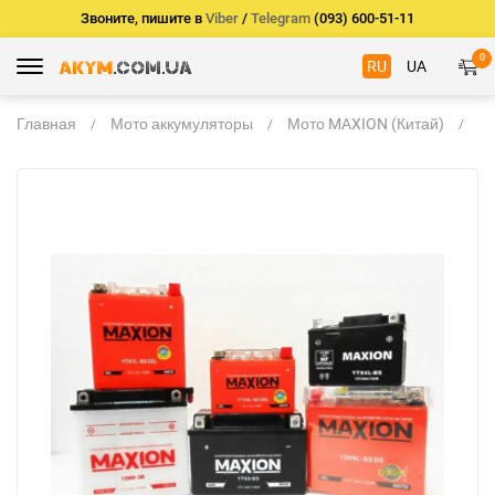
Звоните, пишите в
Viber
/
Telegram
(093) 600-51-11
0
RU
UA
Главная
Мото аккумуляторы
Мото MAXION (Китай)
M