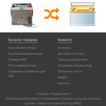
Каталог товаров
Клиенту
Авто аккумуляторы
Контакты
Грузовые аккумуляторы
Доставка и оплата
Тяговые АКБ
Помощь покупателю
Мото аккумуляторы
Подобрать аккумулятор
Зарядные устройства для
Полезные статьи
АКБ
Видео
Новости
г. Киев ул. Подлесная 1
(Святошинский район, супермаркет Сильпо, тыльная сторона
здания - закрытый малый склад АКБ).