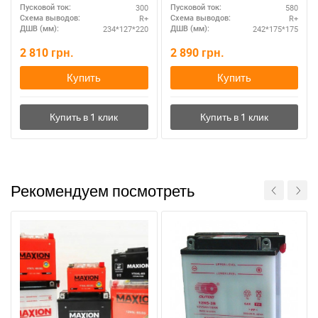
300
580
Пусковой ток:
Пусковой ток:
R+
R+
Схема выводов:
Схема выводов:
234*127*220
242*175*175
ДШВ (мм):
ДШВ (мм):
2 810
грн.
2 890
грн.
Купить
Купить
Рекомендуем посмотреть