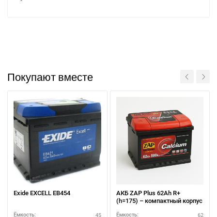
При отсутствии связи - пишите, звоните в Viber /
Telegram (093) 600-51-11
Покупают вместе
Написать в Viber
Написать в Telegram
Exide EXCELL EB454
АКБ ZAP Plus 62Ah R+
(h=175) – компактный корпус
45
62
Ёмкость:
Ёмкость: