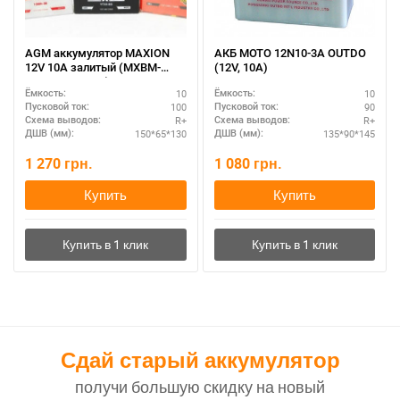
AGM аккумулятор MAXION
АКБ MOTO 12N10-3А OUTDO
12V 10A залитый (MXBM-
(12V, 10A)
YTX12-BS AGM)
10
10
Ёмкость:
Ёмкость:
100
90
Пусковой ток:
Пусковой ток:
R+
R+
Схема выводов:
Схема выводов:
150*65*130
135*90*145
ДШВ (мм):
ДШВ (мм):
1 270
грн.
1 080
грн.
Купить
Купить
Сдай старый аккумулятор
получи большую скидку на новый