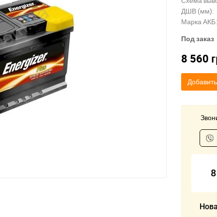
Схема выв
ДШВ (мм):
Марка АКБ:
Под заказ
8 560
г
Добавить
Звони
8
Нова