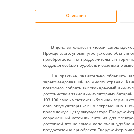
Описание
В действительности любой автовладелец
Прежде всего, упомянутое условие объясняет
приобретается на продолжительный термин.
создавал особых неудобств и безотказно вып
На практике, значительно облегчить з
зарекомендовавший во многих странах. Кач
позволило собрать высоконадежный аккумуля
достоинством таких аккумуляторных батарей 
103 100 явно имеют очень большой термин ст
авто аккумуляторы как на современных ино
приемлемую цену аккумулятора Енерджайзер
современный источник питания для электро
доставкой, что на самом деле очень удобно и
предостаточно приобрести Енерджайзер в ид