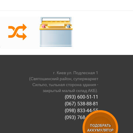
г. Киев ул. Подлесная 1
(Святошинский район, супермаркет
Сильпо, тыльная сторона здания -
закрытый малый склад АКБ).
(093) 600-51-11
(067) 538-88-81
(098) 833-44-55
(093) 768-11-61
ПОДОБРАТЬ
АККУМУЛЯТОР