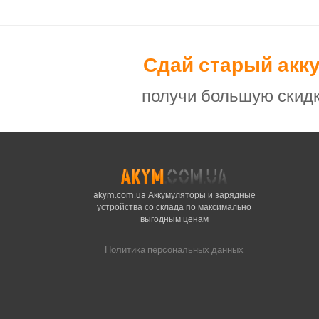
Сдай старый акк
получи большую скидк
akym.com.ua Аккумуляторы и зарядные
устройства со склада по максимально
выгодным ценам
Политика персональных данных