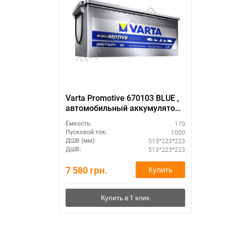
Varta Promotive 670103 BLUE ,
автомобильный аккумулятор
12 вольт Варта Промотив ,
170
Ёмкость:
емкость - 170 Ампер/часов,
1000
Пусковой ток:
размер: 513 Х 223 Х 223 , пуск.
513*223*223
ДШВ (мм):
Ток: 1000 Ампер.
513*223*223
ДШВ:
7 580
грн.
Купить