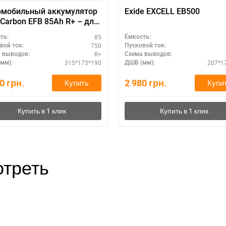
омобильный аккумулятор
Exide EXCELL EB500
Carbon EFB 85Ah R+ – для
ных авто
85
ть:
Ёмкость:
750
вой ток:
Пусковой ток:
R+
 выводов:
Схема выводов:
315*175*190
207*1
мм):
ДШВ (мм):
10
грн.
2 980
грн.
Купить
Купи
треть