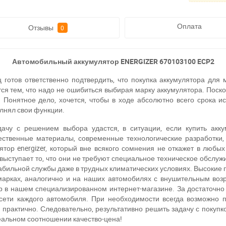
Оплата
Отзывы
0
Автомобильный аккумулятор ENERGIZER 670103100 ECP2
 готов ответственно подтвердить, что покупка аккумулятора для 
ся тем, что надо не ошибиться выбирая марку аккумулятора. Поскол
 Понятное дело, хочется, чтобы в ходе абсолютно всего срока и
олнял свои функции.
адачу с решением выбора удастся, в ситуации, если купить акку
ественные материалы, современные технологические разработки, 
тор energizer, который вне всякого сомнения не откажет в люб
выступает то, что они не требуют специальное техническое обслужи
абильной службы даже в трудных климатических условиях. Высокие 
марках, аналогично и на наших автомобилях с внушительным воз
 в нашем специализированном интернет-магазине. За достаточн
сети каждого автомобиля. При необходимости всегда возможно п
 практично. Следовательно, результативно решить задачу с покупк
еальном соотношении качество-цена!