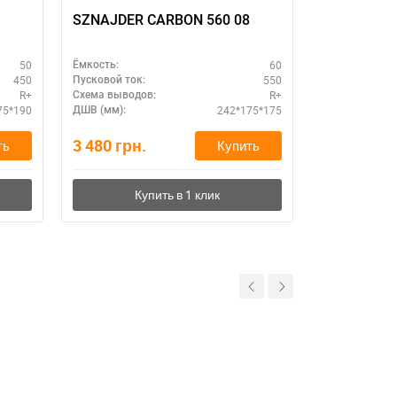
SZNAJDER CARBON 560 08
Автоаккуму
60Ah L+ –
50
60
Ёмкость:
Ёмкость:
450
550
Пусковой ток:
Пусковой ток:
R+
R+
Схема выводов:
Схема выводо
75*190
242*175*175
ДШВ (мм):
ДШВ (мм):
3 480
грн.
3 040
грн.
ть
Купить