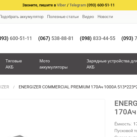
Звоните, пишите в
Viber
/
Telegram
(093) 600-51-11
Подобрать аккумулятор
Полезные статьи
Видео
Новости
093)
600-51-11
(067)
538-88-81
(098)
833-44-55
(093)
7
Тяговые
Мото
Зарядные устройства дл
АКБ
аккумуляторы
АКБ
IZER
ENERGIZER COMMERCIAL PREMIUM 170Ач 1000A 513*223*
ENERG
170Ач
Ёмкость:
1
Пусковой то