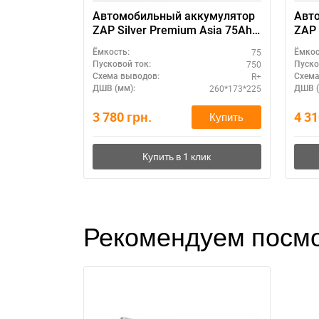
Автомобильный аккумулятор
Авт
ZAP Silver Premium Asia 75Ah
ZAP 
R+ – премиум-класс
мощ
75
Ёмкость:
Ёмкос
750
Пусковой ток:
Пуско
R+
Схема выводов:
Схема
260*173*225
ДШВ (мм):
ДШВ (
3 780
грн.
4 3
Купить
Рекомендуем посмо