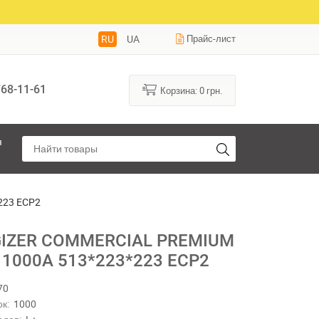
RU
UA
Прайс-лист
68-11-61
Корзина:
0
грн.
я
223 ECP2
IZER COMMERCIAL PREMIUM
 1000A 513*223*223 ECP2
70
к:
1000