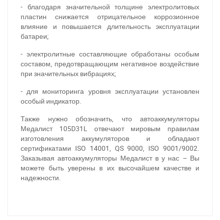
- благодаря значительной толщине электролитовых
пластин снижается отрицательное коррозионное
влияние и повышается длительность эксплуатации
батареи;
- электролитные составляющие обработаны особым
составом, предотвращающим негативное воздействие
при значительных вибрациях;
- для мониторинга уровня эксплуатации установлен
особый индикатор.
Также нужно обозначить, что автоаккумуляторы
Медалист 105D31L отвечают мировым правилам
изготовления аккумуляторов и обладают
сертификатами ISO 14001, QS 9000, ISO 9001/9002.
При отсутствии связи - пишите, звоните в Viber /
Заказывая автоаккумуляторы Медалист в у нас – Вы
Telegram (093) 600-51-11
можете быть уверены в их высочайшем качестве и
надежности.
Написать в Viber
Написать в Telegram