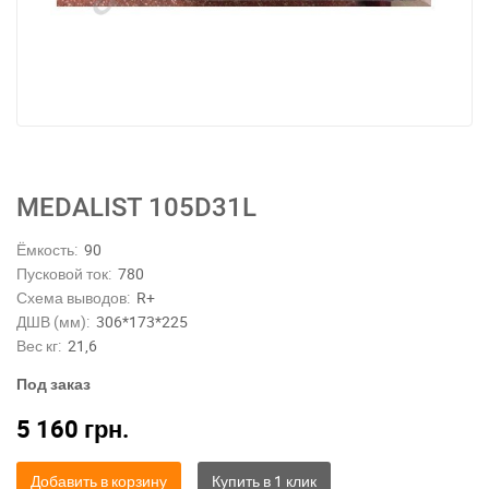
MEDALIST 105D31L
Ёмкость:
90
Пусковой ток:
780
Схема выводов:
R+
ДШВ (мм):
306*173*225
Вес кг:
21,6
Под заказ
5 160
грн.
Добавить в корзину