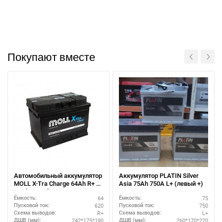
Покупают вместе
Автомобильный аккумулятор
Аккумулятор PLATIN Silver
MOLL X-Tra Charge 64Ah R+ –
Asia 75Ah 750A L+ (левый +)
стабильный запуск
64
75
Ёмкость:
Ёмкость:
620
750
Пусковой ток:
Пусковой ток:
R+
L+
Схема выводов:
Схема выводов:
242*175*190
260*170*220
ДШВ (мм):
ДШВ (мм):