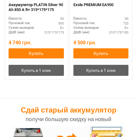
Аккумулятор PLATIN Silver 90
Exide PREMIUM EA900
Ah 850 A R+ 315*175*175
90
90
Ёмкость:
Ёмкость:
850
720
Пусковой ток:
Пусковой ток:
R+
R+
Схема выводов:
Схема выводов:
315*175*175
315*175*190
ДШВ (мм):
ДШВ (мм):
4 740
грн.
4 500
грн.
Купить
Купить
Сдай старый аккумулятор
получи большую скидку на новый