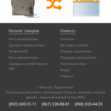
Каталог товаров
Клиенту
Авто аккумуляторы
Контакты
Грузовые аккумуляторы
Доставка и оплата
Тяговые АКБ
Помощь покупателю
Мото аккумуляторы
Подобрать аккумулятор
Зарядные устройства для
Полезные статьи
АКБ
Видео
Новости
г. Киев ул. Подлесная 1
(Святошинский район, супермаркет Сильпо, тыльная сторона
здания - закрытый малый склад АКБ).
(093) 600-51-11
(067) 538-88-81
(098) 833-44-55