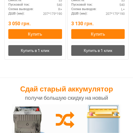
53
53
Ёмкость:
Ёмкость:
540
540
Пусковой ток:
Пусковой ток:
R+
L+
Схема выводов:
Схема выводов:
207*175*190
207*175*190
ДШВ (мм):
ДШВ (мм):
3 050
грн.
3 130
грн.
Купить
Купить
Сдай старый аккумулятор
получи большую скидку на новый