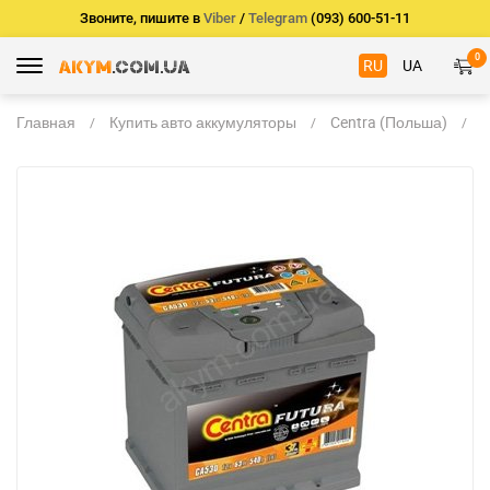
Звоните, пишите в
Viber
/
Telegram
(093) 600-51-11
0
RU
UA
Главная
Купить авто аккумуляторы
Centra (Польша)
C
F