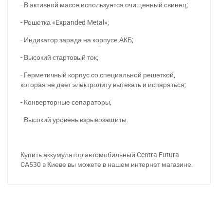
- В активной массе используется очищенный свинец;
- Решетка «Expanded Metal»;
- Индикатор заряда на корпусе АКБ;
- Высокий стартовый ток;
- Герметичный корпус со специальной решеткой,
которая не дает электролиту вытекать и испаряться;
- Конверторные сепараторы;
- Высокий уровень взрывозащиты.
При отсутствии связи - пишите, звоните в Viber /
Telegram (093) 600-51-11
Купить аккумулятор автомобильный
Centra Futura
CA
530 в Киеве вы можете в нашем интернет магазине.
Написать в Viber
Написать в Telegram