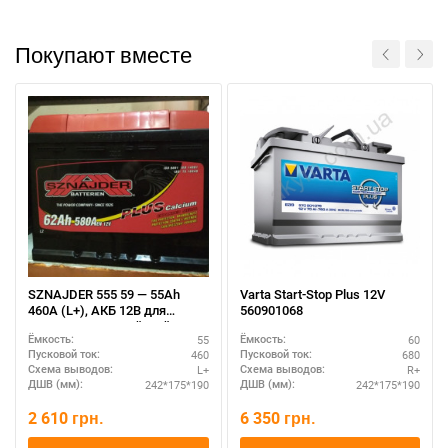
Покупают вместе
SZNAJDER 555 59 — 55Ah
Varta Start-Stop Plus 12V
460A (L+), АКБ 12В для
560901068
иномарок, европейский тип
55
60
Ёмкость:
Ёмкость:
460
680
Пусковой ток:
Пусковой ток:
L+
R+
Схема выводов:
Схема выводов:
242*175*190
242*175*190
ДШВ (мм):
ДШВ (мм):
2 610
грн.
6 350
грн.