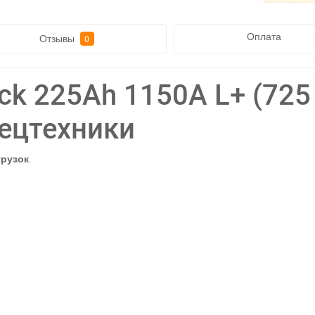
Оплата
Отзывы
0
uck 225Ah 1150A L+ (725 
ецтехники
грузок
.