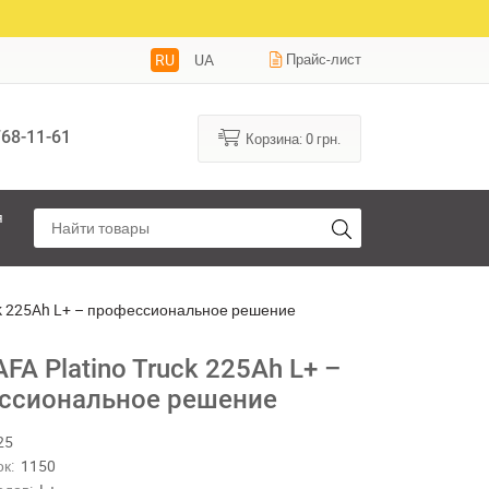
RU
UA
Прайс-лист
68-11-61
Корзина:
0
грн.
я
ck 225Ah L+ – профессиональное решение
FA Platino Truck 225Ah L+ –
ссиональное решение
25
к:
1150