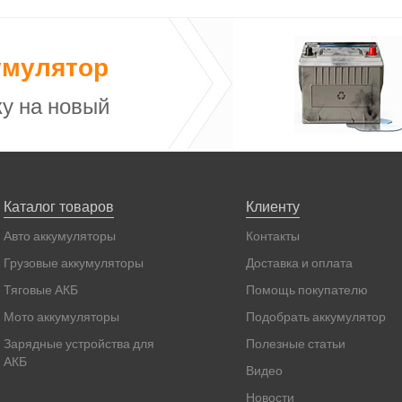
умулятор
у на новый
Каталог товаров
Клиенту
Авто аккумуляторы
Контакты
Грузовые аккумуляторы
Доставка и оплата
Тяговые АКБ
Помощь покупателю
Мото аккумуляторы
Подобрать аккумулятор
Зарядные устройства для
Полезные статьи
АКБ
Видео
Новости