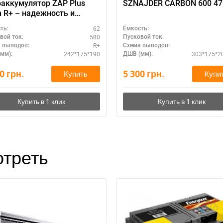
аккумулятор ZAP Plus
SZNAJDER CARBON 600 47
 R+ – надежность и
овечность
62
ть:
Ёмкость:
580
вой ток:
Пусковой ток:
R+
 выводов:
Схема выводов:
242*175*190
303*175*2
мм):
ДШВ (мм):
90
грн.
5 300
грн.
Купить
Купи
треть