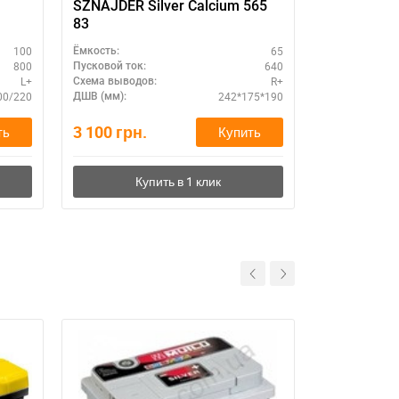
SZNAJDER Silver Calcium 565
SZNAJDER S
83
83
100
65
Ёмкость:
Ёмкость:
800
640
Пусковой ток:
Пусковой ток:
L+
R+
Схема выводов:
Схема выводо
00/220
242*175*190
ДШВ (мм):
ДШВ (мм):
3 100
грн.
4 480
грн.
ть
Купить