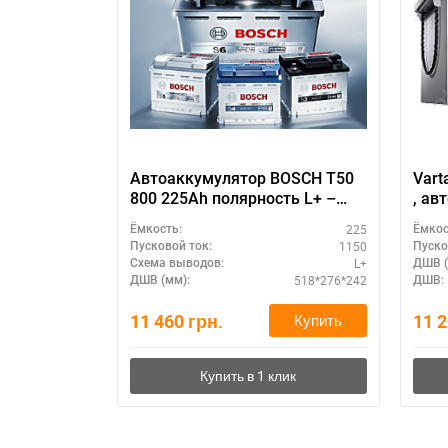
Автоаккумулятор BOSCH T50
Vart
800 225Ah полярность L+ –
, ав
для спецтехники
12 в
225
Ёмкость:
Ёмкос
емкость - 2
1150
Пусковой ток:
Пуско
размер: 518 Х 276
L+
Схема выводов:
ДШВ (
518*276*242
ДШВ (мм):
ДШВ:
11 460
грн.
11 
Купить