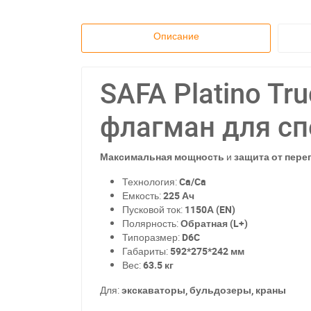
Описание
SAFA Platino Tr
флагман для сп
Максимальная мощность
и
защита от пере
Технология:
Ca/Ca
Емкость:
225 Ач
Пусковой ток:
1150А (EN)
Полярность:
Обратная (L+)
Типоразмер:
D6C
Габариты:
592*275*242 мм
Вес:
63.5 кг
Для:
экскаваторы, бульдозеры, краны