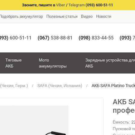
Звоните, пишите в
Viber
/
Telegram
(093) 600-51-11
Подобрать аккумулятор
Полезные статьи
Видео
Новости
093)
600-51-11
(067)
538-88-81
(098)
833-44-55
(093)
7
Тяговые
Мото
Зарядные устройства дл
АКБ
аккумуляторы
АКБ
(Чехия, Герм.)
SAFA (Чехия, Испания)
АКБ SAFA Platino Tru
АКБ SA
профе
Ёмкость:
2
Пусковой то