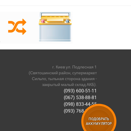
г. Киев ул. Подлесная 1
(Святошинский район, супермаркет
Сильпо, тыльная сторона здания -
закрытый малый склад АКБ).
(093) 600-51-11
(067) 538-88-81
(098) 833-44-55
(093) 768-11-61
ПОДОБРАТЬ
АККУМУЛЯТОР