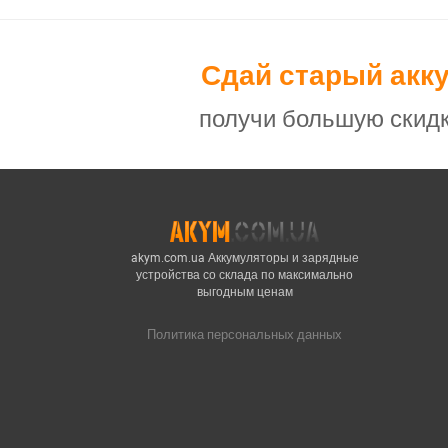
Сдай старый акк
получи большую скидк
akym.com.ua Аккумуляторы и зарядные
устройства со склада по максимально
выгодным ценам
Политика персональных данных