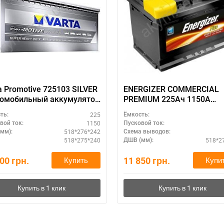
a Promotive 725103 SILVER
ENERGIZER COMMERCIAL
томобильный аккумулятор
PREMIUM 225Ач 1150A
ольт Варта Промотив ,
518*275*242 ECP4
225
ть:
Ёмкость:
25 Ампер/часов,
1150
вой ток:
Пусковой ток:
 Х 242 , пуск.
518*276*242
мм):
Схема выводов:
Ток: 1150 Ампер.
518*275*240
518*2
ДШВ (мм):
200
грн.
11 850
грн.
Купить
Купи