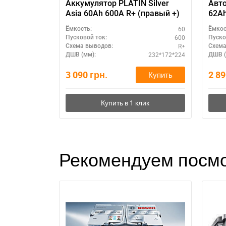
Аккумулятор PLATIN Silver
Авто
Asia 60Ah 600A R+ (правый +)
62Ah
долг
60
Ёмкость:
Ёмкос
600
Пусковой ток:
Пуско
R+
Схема выводов:
Схема
232*172*224
ДШВ (мм):
ДШВ (
3 090
грн.
2 8
Купить
Рекомендуем посмо