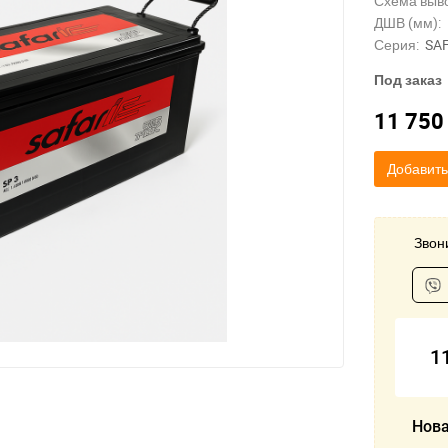
Схема выв
ДШВ (мм):
Серия:
SA
Под заказ
11 75
Добавить
Звони
1
Нова