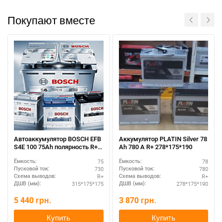
Покупают вместе
При отсутствии связи - пишите, звоните в Viber /
Telegram (093) 600-51-11
Написать в Viber
Написать в Telegram
Автоаккумулятор BOSCH EFB
Аккумулятор PLATIN Silver 78
S4E 100 75Ah полярность R+ –
Ah 780 A R+ 278*175*190
для городского режима
75
78
Ёмкость:
Ёмкость:
730
780
Пусковой ток:
Пусковой ток:
R+
R+
Схема выводов:
Схема выводов:
315*175*175
278*175*190
ДШВ (мм):
ДШВ (мм):
5 440
грн.
3 870
грн.
Купить
Купить