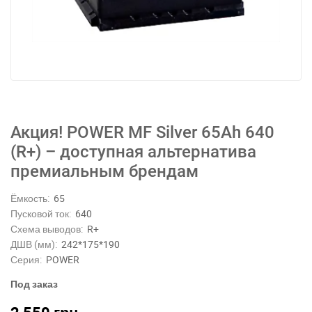
Акция! POWER MF Silver 65Аh 640
(R+) – доступная альтернатива
премиальным брендам
Ёмкость:
65
Пусковой ток:
640
Схема выводов:
R+
ДШВ (мм):
242*175*190
Серия:
POWER
Под заказ