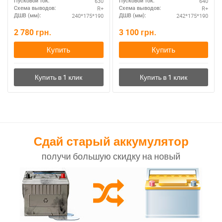
630
640
Пусковой ток:
Пусковой ток:
R+
R+
Схема выводов:
Схема выводов:
240*175*190
242*175*190
ДШВ (мм):
ДШВ (мм):
2 780
грн.
3 100
грн.
Купить
Купить
Сдай старый аккумулятор
получи большую скидку на новый