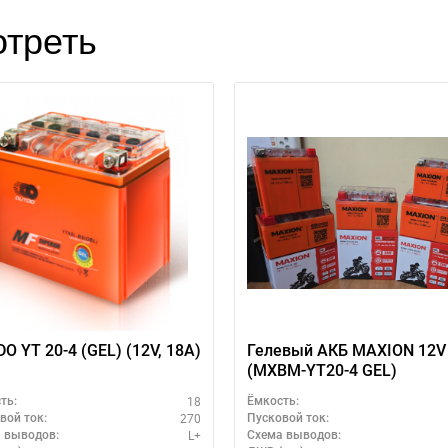
треть
O YT 20-4 (GEL) (12V, 18A)
Гелевый АКБ MAXION 12V
(MXBM-YT20-4 GEL)
18
ть:
Ёмкость:
270
вой ток:
Пусковой ток:
L+
 выводов:
Схема выводов: