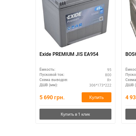
П
Exide PREMIUM JIS EA954
95
Ёмкость:
Ёмкос
800
Пусковой ток:
Пуско
R+
Схема выводов:
Схема
306*173*222
ДШВ (мм):
ДШВ (
5 690
грн.
4 9
Купить