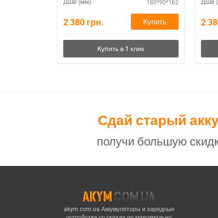
180*90*162
ДШВ (мм):
ДШВ (
2 380
грн.
2 3
Купить
Сдай старый акк
получи большую скидк
akym.com.ua Аккумуляторы и зарядные
устройства со склада по максимально