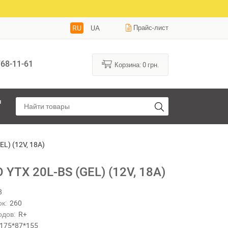
RU
UA
Прайс-лист
68-11-61
Корзина:
0
грн.
я
L) (12V, 18A)
YTX 20L-BS (GEL) (12V, 18A)
8
к:
260
одов:
R+
175*87*155