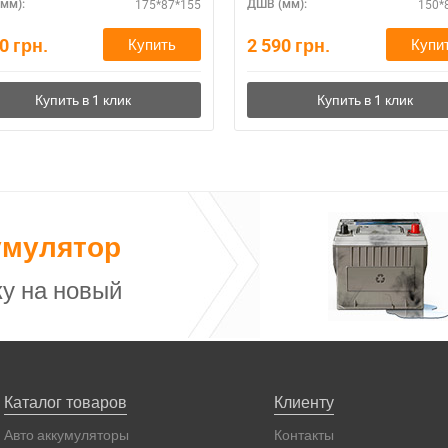
175*87*155
150*
мм):
ДШВ (мм):
80
грн.
2 590
грн.
Купить
Купи
умулятор
у на новый
Каталог товаров
Клиенту
Авто аккумуляторы
Контакты