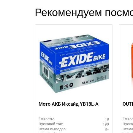
Рекомендуем посмо
Мото АКБ Иксайд YB18L-A
OUTD
18
Ёмкость:
Ёмкос
190
Пусковой ток:
Пуско
R+
Схема выводов:
Схема