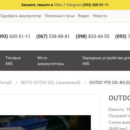
Звоните, пишите в
Viber
/
Telegram
(093) 600-51-11
Подобрать аккумулятор
Полезные статьи
Видео
Новости
093)
600-51-11
(067)
538-88-81
(098)
833-44-55
(093)
7
Тяговые
Мото
Зарядные устройства дл
АКБ
аккумуляторы
АКБ
Китай)
MOTO OUTDO GEL (оранжевый)
OUTDO YTX 20L-BS (GE
OUTDO 
Ёмкость:
1
Пусковой то
Схема выв
ДШВ (мм):