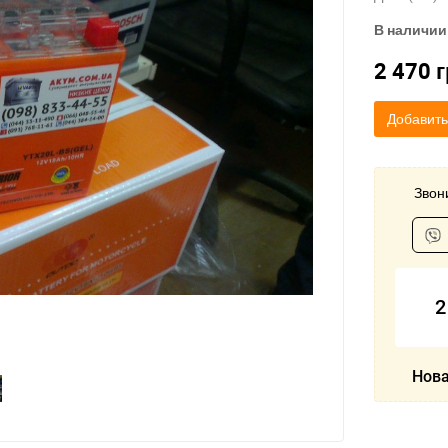
В наличии
2 470
г
Добавить
Звони
2
Нова