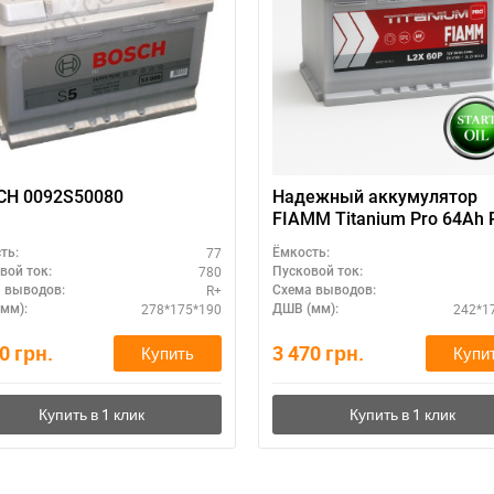
ри отсутствии связи - пишите, звоните в Viber / Telegram (093) 600-51-
Написать в Viber
Написать в Telegram
BOSCH 0092S50080
Надежный аккумулятор
FIAMM Titanium Pro 64Ah 
премиум качество
77
ть:
Ёмкость:
780
вой ток:
Пусковой ток:
R+
 выводов:
Схема выводов:
278*175*190
242*1
мм):
ДШВ (мм):
30
грн.
3 470
грн.
Купить
Купи