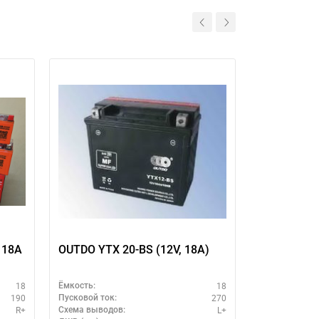
 18A
OUTDO YTX 20-BS (12V, 18A)
OUTDO YTX 
18
18
Ёмкость:
Ёмкость:
190
270
Пусковой ток:
Пусковой ток:
R+
L+
Схема выводов:
Схема выводо