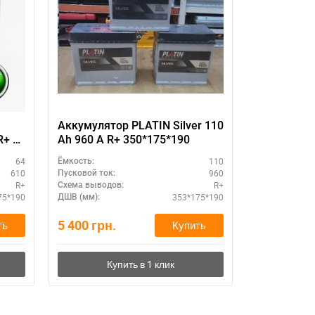
11
Аккумулятор PLATIN Silver 110
VARTA SIL
R+ —
Ah 960 A R+ 350*175*190
600402083
64
110
Ёмкость:
Ёмкость:
610
960
Пусковой ток:
Пусковой ток:
R+
R+
Схема выводов:
Схема выводо
75*190
353*175*190
ДШВ (мм):
ДШВ (мм):
5 400
грн.
6 380
грн.
ть
Купить