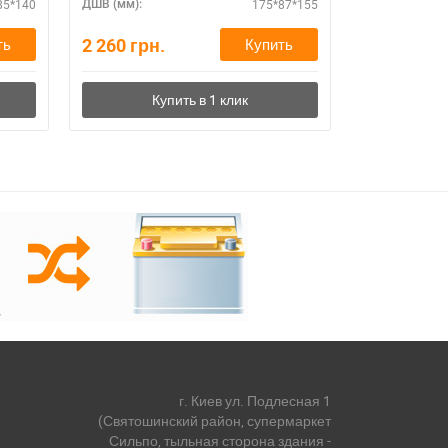
85*140
175*87*155
ДШВ (мм):
ДШВ (мм):
2 260
грн.
2 260
грн.
ть
Купить
г. Киев ул. Подлесная 1
(Святошинский район, супермаркет
Сильпо, тыльная сторона здания -