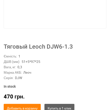
Тяговый Leoch DJW6-1.3
Ємність:
1
ДШВ (мм):
51+5*97*25
Вага, кг:
0,3
Марка АКБ:
Леоч
Серія:
DJW
In stock
470
грн.
Добавить в корзину