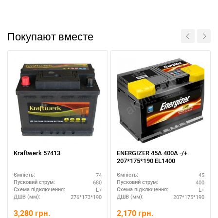
Покупают вместе
Kraftwerk 57413
ENERGIZER 45А 400A -/+
207*175*190 EL1400
74
45
Ємність:
Ємність:
680
400
Пусковий струм:
Пусковий струм:
L+
L+
Схема підключення:
Схема підключення:
276*173*190
207*175*190
ДШВ (мм):
ДШВ (мм):
3,280
грн.
2,170
грн.