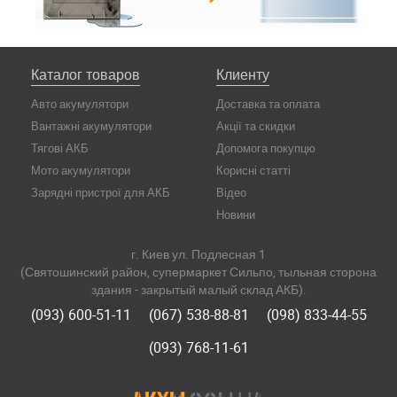
Каталог товаров
Клиенту
Авто акумулятори
Доставка та оплата
Вантажні акумулятори
Акції та скидки
Тягові АКБ
Допомога покупцю
Мото акумулятори
Корисні статті
Зарядні пристрої для АКБ
Відео
Новини
г. Киев ул. Подлесная 1
(Святошинский район, супермаркет Сильпо, тыльная сторона
здания - закрытый малый склад АКБ).
(093) 600-51-11
(067) 538-88-81
(098) 833-44-55
(093) 768-11-61