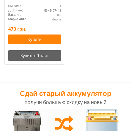
1
Ємність:
53+5*97*43
ДШВ (мм):
0,6
Вага, кг:
Леочь
Марка АКБ:
470
грн.
Купить
Сдай старый аккумулятор
получи большую скидку на новый