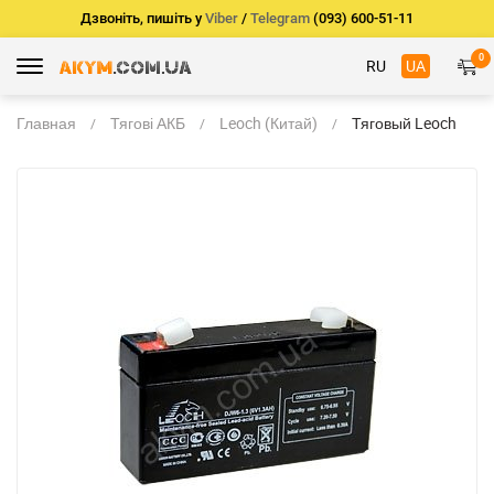
Дзвоніть, пишіть у
Viber
/
Telegram
(093) 600-51-11
0
RU
UA
Главная
Тягові АКБ
Leoch (Китай)
Тяговый Leoch
DJW6-1.3