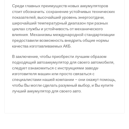
За відсутності звязку - дзвоніть, пишіть у Viber / Telegram
Среди главных преимуществ новых аккумуляторов
(093) 600-51-11
стоит обозначить: сохранение устойчивых технических
показателей, высочайший уровень энергоотдачи,
Написати в Viber
Написати в Telegram
широчайший температурный диапазон при разных
циклах службы и устойчивость от механического
влияния. Механизмы международной стандартизации
предоставили возможность внедрить общие нормы
качества изготавливаемых АКБ.
В заключение, чтобы приобрести лучшим образом
подходящий автоаккумулятор для своего автомобиля,
следует ознакомиться с инструкциями завода-
изготовителя машин или просто связаться с
специалистами нашей компании – они окажут помощь,
чтобы Вы могли сделать разумный выбор, и Вы купите
лучший аккумулятор для своего авто.