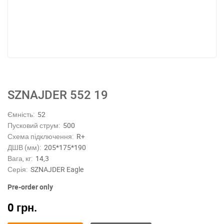
SZNAJDER 552 19
Ємність:
52
Пусковий струм:
500
Схема підключення:
R+
ДШВ (мм):
205*175*190
Вага, кг:
14,3
Серія:
SZNAJDER Eagle
Pre-order only
0
грн.