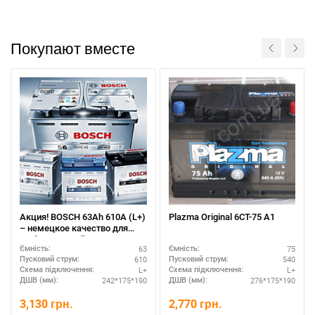
Покупают вместе
Акция! BOSCH 63Ah 610A (L+)
Plazma Original 6СТ-75 А1
– немецкое качество для
любых условий
63
75
Ємність:
Ємність:
610
540
Пусковий струм:
Пусковий струм:
L+
L+
Схема підключення:
Схема підключення:
242*175*190
276*175*190
ДШВ (мм):
ДШВ (мм):
3,130
грн.
2,770
грн.