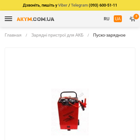
Дзвоніть, пишіть у
Viber
/
Telegram
(093) 600-51-11
0
RU
UA
Главная
Зарядні пристрої для АКБ
Пуско-зарядное
устройство для
автомобильного
аккумулятора
BSCH-320