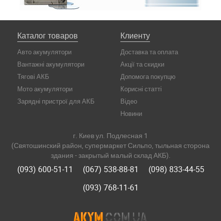
Каталог товаров
Клиенту
Авто акумулятори
Доставка та оплата
Вантажні акумулятори
Акції та скидки
Тягові АКБ
Допомога покупцю
Мото акумулятори
Корисні статті
Зарядні пристрої для АКБ
Відео
Новини
г. Киев ул. Подлесная 1
(Святошинский район, супермаркет Сильпо, тыльная сторона
здания - закрытый малый склад АКБ).
(093) 600-51-11
(067) 538-88-81
(098) 833-44-55
(093) 768-11-61