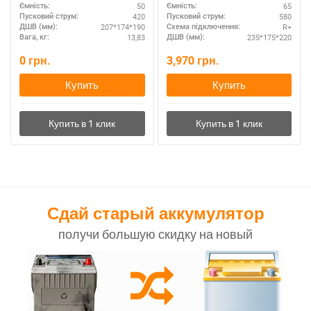
50
65
Ємність:
Ємність:
420
580
Пусковий струм:
Пусковий струм:
207*174*190
R+
ДШВ (мм):
Схема підключення:
13,83
235*175*220
Вага, кг:
ДШВ (мм):
0
грн.
3,970
грн.
Купить
Купить
Сдай старый аккумулятор
получи большую скидку на новый