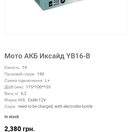
Мото АКБ Иксайд YB16-B
Ємність:
19
Пусковий струм:
190
Схема підключення:
L+
ДШВ (мм):
175*100*155
Вага, кг:
6,2
Марка АКБ:
Exide 12V
Серія:
need to be charged, with electrolite bottle
In stock
2,380
грн.