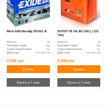
Мото АКБ Иксайд YB16CL-B
OUTDO YB 16L-BS (GEL) (12V,
19A)
19
19
Ємність:
Ємність:
190
190
Пусковий струм:
Пусковий струм:
R+
R+
Схема підключення:
Схема підключення:
175*100*175
175*100*155
ДШВ (мм):
ДШВ (мм):
2,430
грн.
2,330
грн.
Купить
Купить