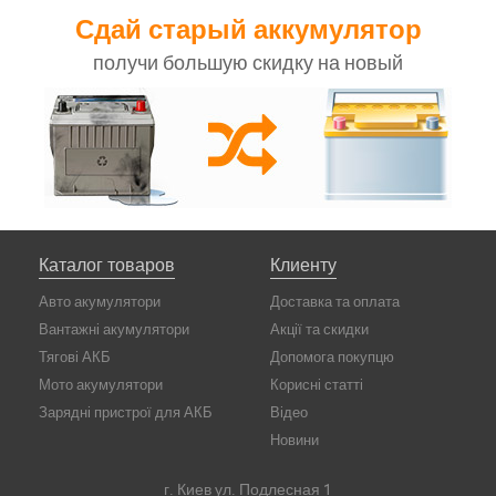
Сдай старый аккумулятор
получи большую скидку на новый
Каталог товаров
Клиенту
Авто акумулятори
Доставка та оплата
Вантажні акумулятори
Акції та скидки
Тягові АКБ
Допомога покупцю
Мото акумулятори
Корисні статті
Зарядні пристрої для АКБ
Відео
Новини
г. Киев ул. Подлесная 1