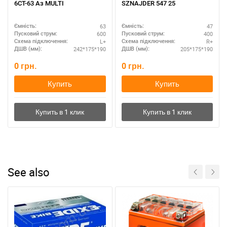
6СТ-63 Аз MULTI
SZNAJDER 547 25
63
47
Ємність:
Ємність:
600
400
Пусковий струм:
Пусковий струм:
L+
R+
Схема підключення:
Схема підключення:
242*175*190
205*175*190
ДШВ (мм):
ДШВ (мм):
0
грн.
0
грн.
Купить
Купить
See also