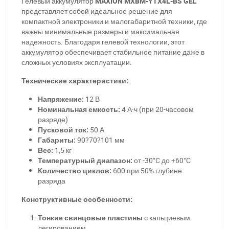
Гелевый аккумулятор
MAXION MXBM-YTX4L-BS GEL
представляет собой идеальное решение для
компактной электроники и малогабаритной техники, где
важны минимальные размеры и максимальная
надежность. Благодаря гелевой технологии, этот
аккумулятор обеспечивает стабильное питание даже в
сложных условиях эксплуатации.
Технические характеристики:
Напряжение:
12 В
Номинальная емкость:
4 А·ч (при 20-часовом
разряде)
Пусковой ток:
50 А
Габариты:
90?70?101 мм
Вес:
1,5 кг
Температурный диапазон:
от -30°C до +60°C
Количество циклов:
600 при 50% глубине
разряда
Конструктивные особенности:
Тонкие свинцовые пластины
с кальциевым
легированием