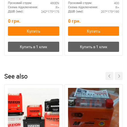
480EN
400
Пусковий струм:
Пусковий струм:
R+
R+
Схема підключення:
Схема підключення:
242*175*175
207*175*190
ДШВ (мм):
ДШВ (мм):
0
грн.
0
грн.
Купить
Купить
See also