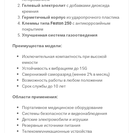
Гелевый электролит
с добавками диоксида
кремния
Герметичный корпус
из ударопрочного пластика
Клеммы типа Faston 250
с антикоррозийным
покрытием
Улучшенная система газоотведения
Преимущества модели:
Исключительная компактность при высокой
емкости
Устойчивость к вибрациям до 15G
Сверхнизкий саморазряд (менее 2% в месяц)
Возможность работы в любом положении
Срок службы до 10 лет
За відсутності звязку - дзвоніть, пишіть у Viber / Telegram
Области применения:
(093) 600-51-11
Портативное медицинское оборудование
Системы безопасности и видеонаблюдения
Написати в Viber
Написати в Telegram
Детские электромобили и игрушки
Резервные источники питания
Телекоммуникационные устройства