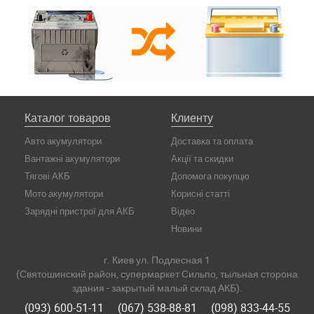
Каталог товаров
Клиенту
Авто акумулятори
Доставка та оплата
Вантажні акумулятори
Акції та скидки
Тягові АКБ
Допомога покупцю
Мото акумулятори
Корисні статті
Зарядні пристрої для АКБ
Відео
Новини
г. Киев ул. Подлесная 1
(Святошинский район, супермаркет Сильпо, тыльная сторона
здания - закрытый малый склад АКБ).
(093) 600-51-11
(067) 538-88-81
(098) 833-44-55