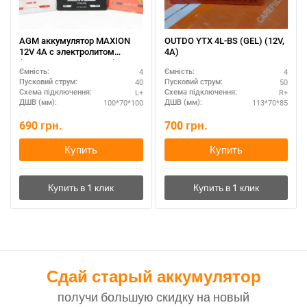
AGM аккумулятор MAXION
OUTDO YTX 4L-BS (GEL) (12V,
12V 4A с электролитом
4A)
(MXBM-YTX5L-BS AGM)
4
4
Ємність:
Ємність:
40
50
Пусковий струм:
Пусковий струм:
L+
R+
Схема підключення:
Схема підключення:
100*70*100
113*70*85
ДШВ (мм):
ДШВ (мм):
690
грн.
700
грн.
Купить
Купить
Сдай старый аккумулятор
получи большую скидку на новый