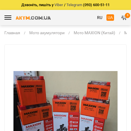
Дзвоніть, пишіть у
Viber
/
Telegram
(093) 600-51-11
0
RU
UA
Главная
Мото акумулятори
Мото MAXION (Китай)
MA