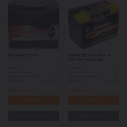
Plazma 6СТ-225 А
ENERGIZER 70Ач 640A -/+
278*175*190 EL3 640
225
70
Ємність:
Ємність:
1500
640
Пусковий струм:
Пусковий струм:
L+
R+
Схема підключення:
Схема підключення:
518*276*242
278*175*190
ДШВ (мм):
ДШВ (мм):
6,430
грн.
3,440
грн.
Купить
Купить