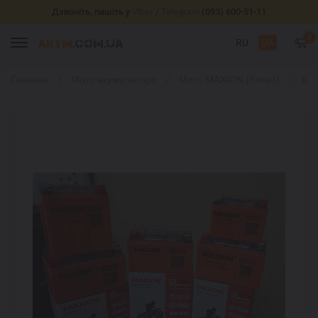
Дзвоніть, пишіть у
Viber
/
Telegram
(093) 600-51-11
0
RU
UA
Главная
Мото акумулятори
Мото MAXION (Китай)
MA