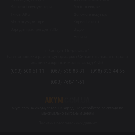
Вантажні акумулятори
Акції та скидки
Тягові АКБ
Допомога покупцю
Мото акумулятори
Корисні статті
Зарядні пристрої для АКБ
Відео
Новини
г. Киев ул. Подлесная 1
(Святошинский район, супермаркет Сильпо, тыльная сторона
здания - закрытый малый склад АКБ).
(093) 600-51-11
(067) 538-88-81
(098) 833-44-55
(093) 768-11-61
akym.com.ua Аккумуляторы и зарядные устройства со склада по
максимально выгодным ценам
Политика персональных данных