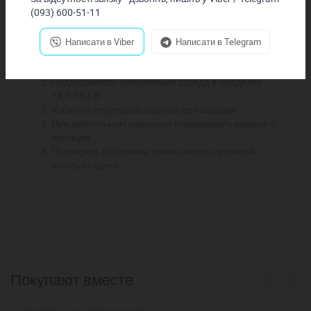
Солнечные энергосистемы
(093) 600-51-11
Советы по обслуживанию:
Написати в Viber
Написати в Telegram
Использовать зарядные устройства с
температурной компенсацией
Поддерживать напряжение заряда в пределах
14,1-14,4 В
Избегать перегрева корпуса при зарядке
При длительном хранении подзаряжать каждые 6
месяцев
Проверять состояние клемм перед сезонной
эксплуатацией
Покупают вместе