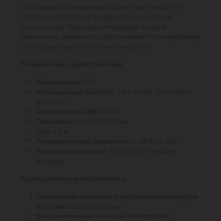
мототехники и энергоемких систем, где требуется
стабильное питание в экстремальных условиях
эксплуатации. Благодаря передовой гелевой
технологии, аккумулятор обеспечивает бесперебойную
работу даже при интенсивных нагрузках.
Технические характеристики:
Напряжение:
12 В
Номинальная емкость:
18 А·ч (при 20-часовом
разряде)
Пусковой ток (EN):
220 А
Габариты:
166?126?175 мм
Вес:
6,5 кг
Температурный диапазон:
от -40°C до +65°C
Количество циклов:
750 при 50% глубине
разряда
Конструктивные особенности:
Свинцовые пластины с добавлением серебра
и олова
толщиной 3,2 мм
Высокоплотный гелевый электролит
с