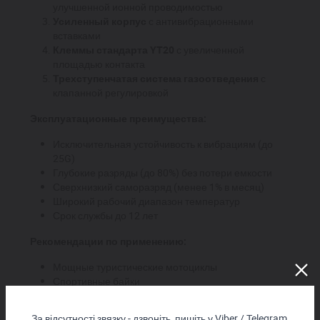
улучшенной ионной проводимостью
Усиленный корпус
с антивибрационными
вставками
Клеммы стандарта YT20
с увеличенной
площадью контакта
Трехступенчатая система газоотведения
с
клапанной регулировкой
Эксплуатационные преимущества:
Исключительная устойчивость к вибрациям (до
25G)
Глубокие разряды (до 80%) без потери емкости
Сверхнизкий саморазряд (менее 1% в месяц)
Широкий рабочий диапазон температур
Срок службы до 12 лет
Рекомендации по применению:
Мощные туристические мотоциклы
Спортивные байки
Квадроциклы и снегоходы
Морская техника
За відсутності звязку - дзвоніть, пишіть у Viber / Telegram