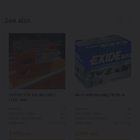
See also
OUTDO YTX 20L-BS (GEL)
Мото АКБ Иксайд YB18L-A
(12V, 18A)
18
18
Ємність:
Ємність:
260
190
Пусковий струм:
Пусковий струм:
R+
R+
Схема підключення:
Схема підключення:
175*87*155
180*90*162
ДШВ (мм):
ДШВ (мм):
2,470
грн.
2,380
грн.