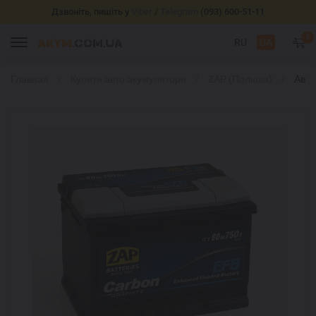
Дзвоніть, пишіть у
Viber
/
Telegram
(093) 600-51-11
0
RU
UA
Главная
Купити авто акумулятори
ZAP (Польша)
Авто
ZAP 
60Аh
сист
Stop