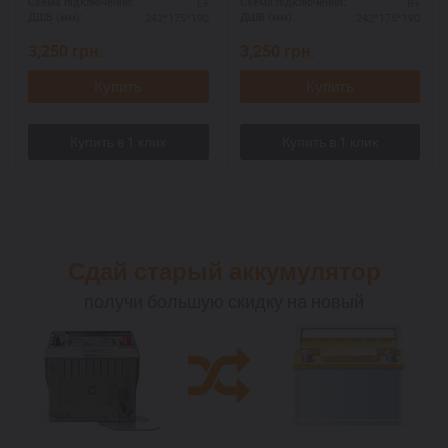
L+
R+
Схема підключення:
Схема підключення:
242*175*190
242*175*190
ДШВ (мм):
ДШВ (мм):
3,250
грн.
3,250
грн.
Купить
Купить
Сдай старый аккумулятор
получи большую скидку на новый