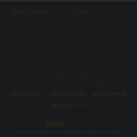
Каталог товаров
Клиенту
Авто акумулятори
Доставка та оплата
Вантажні акумулятори
Акції та скидки
Тягові АКБ
Допомога покупцю
Мото акумулятори
Корисні статті
Зарядні пристрої для АКБ
Відео
Новини
г. Киев ул. Подлесная 1
(Святошинский район, супермаркет Сильпо, тыльная сторона
здания - закрытый малый склад АКБ).
(093) 600-51-11
(067) 538-88-81
(098) 833-44-55
(093) 768-11-61
akym.com.ua Аккумуляторы и зарядные устройства со склада по
максимально выгодным ценам