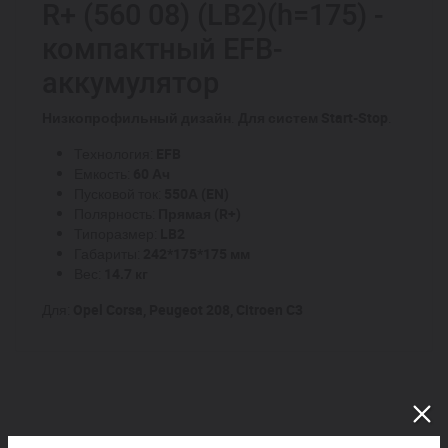
R+ (560 08) (LB2)(h=175) -
компактный EFB-
аккумулятор
Низкопрофильный дизайн
.
Для систем Start-Stop
.
Технология:
EFB
Емкость:
60 Ач
Пусковой ток:
550А (EN)
Полярность:
Прямая (R+)
Типоразмер:
LB2
Габариты:
242*175*175 мм
Вес:
14.7 кг
Для:
Opel Corsa, Peugeot 208, Citroen C3