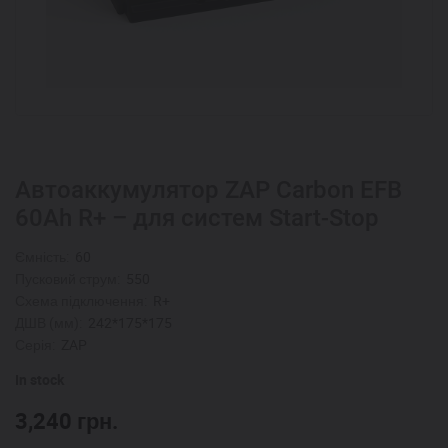
Автоаккумулятор ZAP Carbon EFB
60Аh R+ – для систем Start-Stop
Ємність:
60
Пусковий струм:
550
Схема підключення:
R+
ДШВ (мм):
242*175*175
Серія:
ZAP
In stock
3,240
грн.