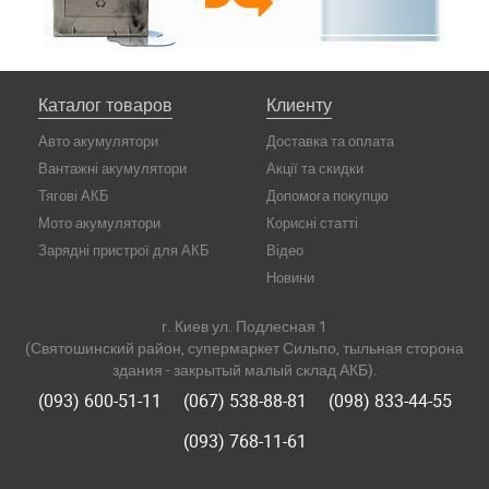
Каталог товаров
Клиенту
Авто акумулятори
Доставка та оплата
Вантажні акумулятори
Акції та скидки
Тягові АКБ
Допомога покупцю
Мото акумулятори
Корисні статті
Зарядні пристрої для АКБ
Відео
Новини
г. Киев ул. Подлесная 1
(Святошинский район, супермаркет Сильпо, тыльная сторона
здания - закрытый малый склад АКБ).
(093) 600-51-11
(067) 538-88-81
(098) 833-44-55
(093) 768-11-61