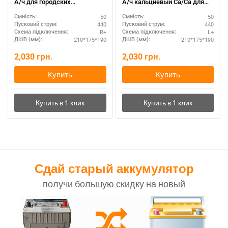
А/ч для городских
А/ч кальциевый Ca/Ca для
кроссоверов
иномарок
50
50
Ємність:
Ємність:
440
440
Пусковий струм:
Пусковий струм:
R+
L+
Схема підключення:
Схема підключення:
210*175*190
210*175*190
ДШВ (мм):
ДШВ (мм):
2,030
грн.
2,030
грн.
Купить
Купить
Сдай старый аккумулятор
получи большую скидку на новый