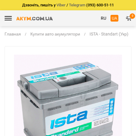
Дзвоніть, пишіть у
Viber
/
Telegram
(093) 600-51-11
0
RU
UA
Главная
Купити авто акумулятори
ISTA - Standart (Укр)