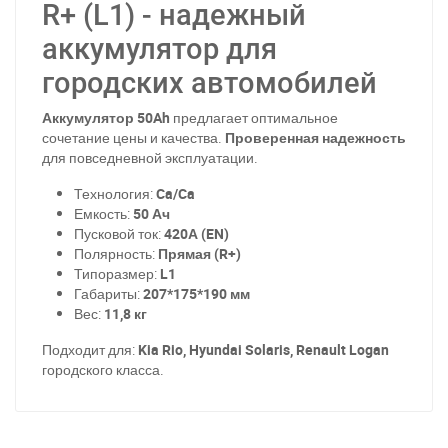
R+ (L1) - надежный
аккумулятор для
городских автомобилей
Аккумулятор 50Ah
предлагает оптимальное
сочетание цены и качества.
Проверенная надежность
для повседневной эксплуатации.
Технология:
Ca/Ca
Емкость:
50 Ач
Пусковой ток:
420А (EN)
Полярность:
Прямая (R+)
Типоразмер:
L1
Габариты:
207*175*190 мм
Вес:
11,8 кг
Подходит для:
Kia Rio, Hyundai Solaris, Renault Logan
городского класса.