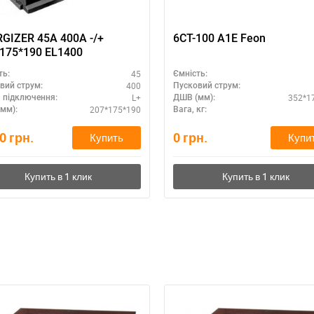
ZER 45А 400A -/+
6СТ-100 А1Е Feon
175*190 EL1400
45
ть:
Ємність:
400
вий струм:
Пусковий струм:
L+
352*1
 підключення:
ДШВ (мм):
207*175*190
мм):
Вага, кг:
70
грн.
0
грн.
Купить
Купи