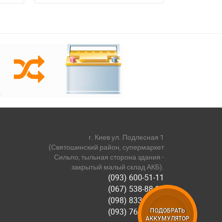
г. Киев ул. Подлесная 1
(Святошинский район, супермаркет
Сильпо, тыльная сторона здания -
закрытый малый склад АКБ).
(093) 600-51-11
(067) 538-88-81
(098) 833-44-55
(093) 768-11-61
ПОДОБРАТЬ
АККУМУЛЯТОР