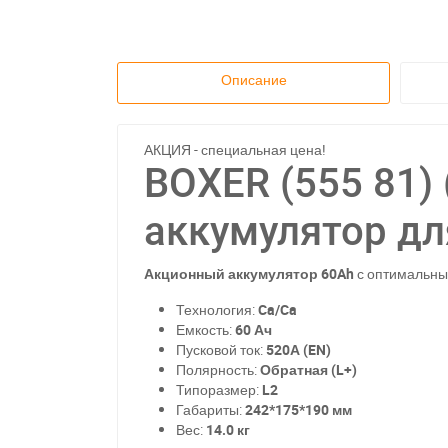
Описание
АКЦИЯ - специальная цена!
BOXER (555 81) 
аккумулятор дл
Акционный аккумулятор 60Ah
с оптимальны
Технология:
Ca/Ca
Емкость:
60 Ач
Пусковой ток:
520А (EN)
Полярность:
Обратная (L+)
Типоразмер:
L2
Габариты:
242*175*190 мм
Вес:
14.0 кг