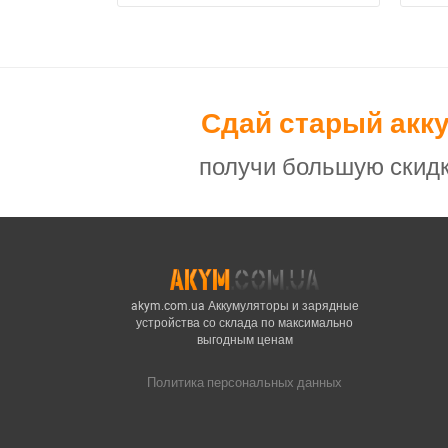
Сдай старый акк
получи большую скидк
akym.com.ua Аккумуляторы и зарядные
устройства со склада по максимально
выгодным ценам
Политика персональных данных