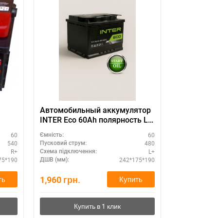
Автомобильный аккумулятор
АКБ INTER
INTER Eco 60Ah полярность L+
полярность
- купить в Украине
доставкой
60
60
Ємність:
Ємність:
540
480
Пусковий струм:
Пусковий стру
R+
L+
Схема підключення:
Схема підклю
75*190
242*175*190
ДШВ (мм):
ДШВ (мм):
1,960
грн.
1,960
грн.
ть
Купить