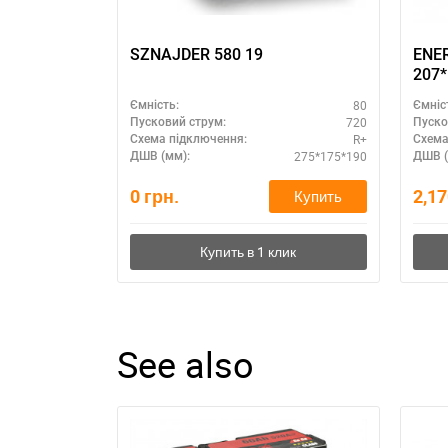
SZNAJDER 580 19
ENERGI
207*
80
Ємність:
Ємніс
720
Пусковий струм:
Пуско
R+
Схема підключення:
Схема
275*175*190
ДШВ (мм):
ДШВ (
0
грн.
2,1
Купить
See also