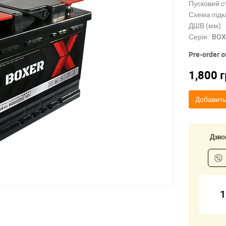
Пусковий с
Схема підк
ДШВ (мм):
Серія:
BOX
Pre-order o
1,800
г
Добавить
Дзвон
1