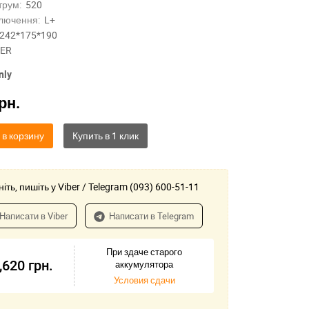
трум:
520
лючення:
L+
242*175*190
ER
nly
рн.
 в корзину
іть, пишіть у Viber / Telegram (093) 600-51-11
Написати в Viber
Написати в Telegram
При здаче старого
,620
грн.
аккумулятора
Условия сдачи