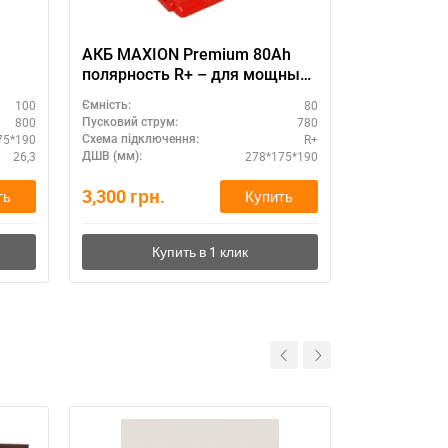
АКБ MAXION Premium 80Ah
SZNAJDER S
полярность R+ – для мощных
87
двигателей
100
80
Ємність:
Ємність:
800
780
Пусковий струм:
Пусковий стру
75*190
R+
Схема підключення:
Схема підклю
26,3
278*175*190
ДШВ (мм):
ДШВ (мм):
3,300
грн.
3,740
грн.
ть
Купить