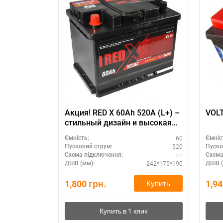
Акция! RED X 60Ah 520A (L+) –
стильный дизайн и высокая
производительность
60
Ємність:
Ємніс
520
Пусковий струм:
Пуско
L+
Схема підключення:
Схема
242*175*190
ДШВ (мм):
ДШВ (
1,800
грн.
1,9
Купить