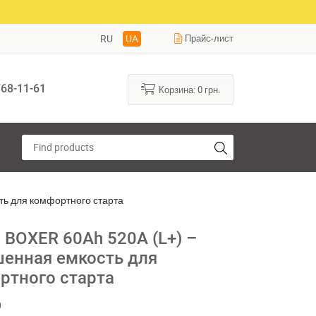
RU
UA
Прайс-лист
68-11-61
Корзина:
0
грн.
ть для комфортного старта
 BOXER 60Ah 520A (L+) –
енная емкость для
ртного старта
0