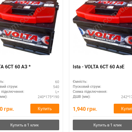
VOLTA 6СТ 60 АЗ *
Ista - VOLTA 6СТ 60 АзЕ
60
ть:
Ємність:
540
вий струм:
Пусковий струм:
L+
 підключення:
Схема підключення:
240*175*190
242*1
мм):
ДШВ (мм):
40
грн.
1,940
грн.
Купить
Купи