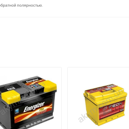
обратной полярностью.
а відсутності звязку - дзвоніть, пишіть у Viber / Telegram (093) 600-51-
Написати в Viber
Написати в Telegram