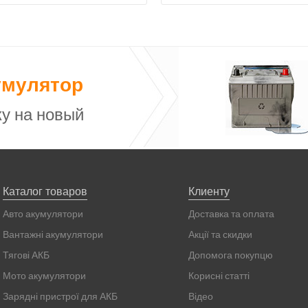
умулятор
у на новый
Каталог товаров
Клиенту
Авто акумулятори
Доставка та оплата
Вантажні акумулятори
Акції та скидки
Тягові АКБ
Допомога покупцю
Мото акумулятори
Корисні статті
Зарядні пристрої для АКБ
Відео