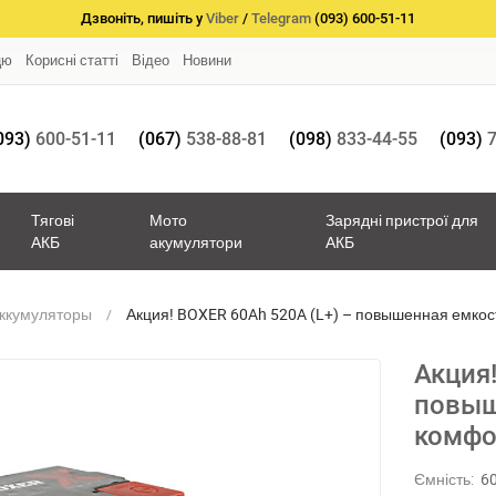
Дзвоніть, пишіть у
Viber
/
Telegram
(093) 600-51-11
цю
Корисні статті
Відео
Новини
093)
600-51-11
(067)
538-88-81
(098)
833-44-55
(093)
7
Тягові
Мото
Зарядні пристрої для
АКБ
акумулятори
АКБ
аккумуляторы
Акция! BOXER 60Ah 520A (L+) – повышенная емкос
Акция!
повыш
комфо
Ємність:
6