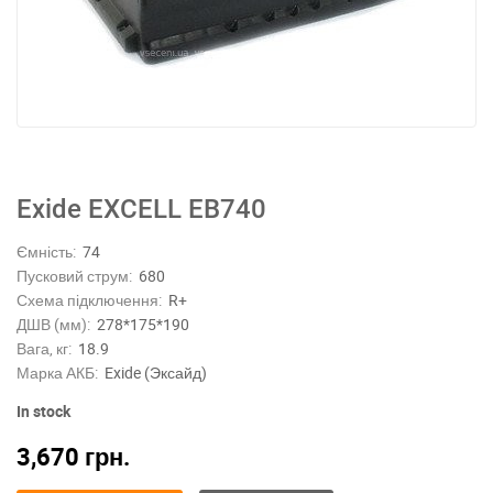
Exide EXCELL EB740
Ємність:
74
Пусковий струм:
680
Схема підключення:
R+
ДШВ (мм):
278*175*190
Вага, кг:
18.9
Марка АКБ:
Exide (Эксайд)
In stock
3,670
грн.