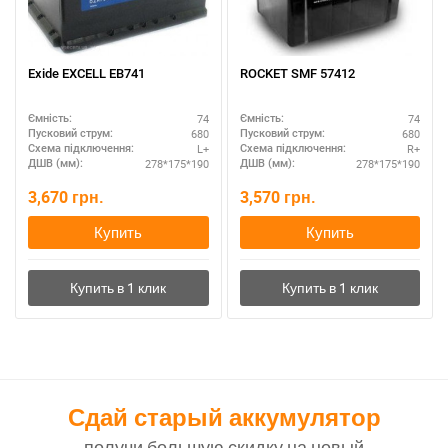
Exide EXCELL EB741
ROCKET SMF 57412
74
74
Ємність:
Ємність:
680
680
Пусковий струм:
Пусковий струм:
L+
R+
Схема підключення:
Схема підключення:
278*175*190
278*175*190
ДШВ (мм):
ДШВ (мм):
3,670
грн.
3,570
грн.
Купить
Купить
Сдай старый аккумулятор
получи большую скидку на новый