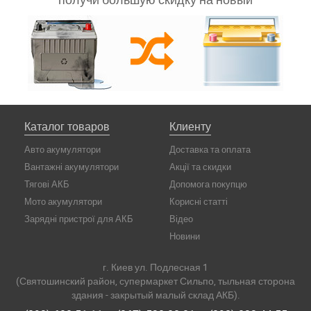
Каталог товаров
Клиенту
Авто акумулятори
Доставка та оплата
Вантажні акумулятори
Акції та скидки
Тягові АКБ
Допомога покупцю
Мото акумулятори
Корисні статті
Зарядні пристрої для АКБ
Відео
Новини
г. Киев ул. Подлесная 1
(Святошинский район, супермаркет Сильпо, тыльная сторона
здания - закрытый малый склад АКБ).