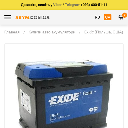
Дзвоніть, пишіть у
Viber
/
Telegram
(093) 600-51-11
0
RU
UA
Главная
Купити авто акумулятори
Exide (Польша, США)