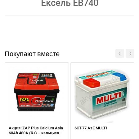
Ексель EB740
Покупают вместе
Написати в Viber
Написати в Telegram
Акция! ZAP Plus Calcium Asia
6СТ-77 АзЕ MULTI
60Аh 480А (R+) – кальциевый
АКБ для азиатских авто