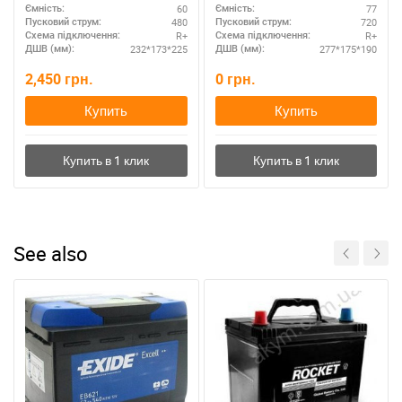
60
77
Ємність:
Ємність:
480
720
Пусковий струм:
Пусковий струм:
R+
R+
Схема підключення:
Схема підключення:
232*173*225
277*175*190
ДШВ (мм):
ДШВ (мм):
2,450
грн.
0
грн.
Купить
Купить
See also