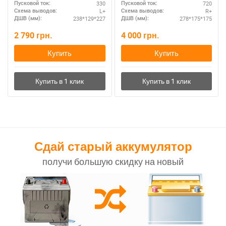
330
720
Пусковой ток:
Пусковой ток:
L+
R+
Схема выводов:
Схема выводов:
238*129*227
278*175*175
ДШВ (мм):
ДШВ (мм):
2 790
грн.
4 000
грн.
Купить
Купить
Сдай старый аккумулятор
получи большую скидку на новый