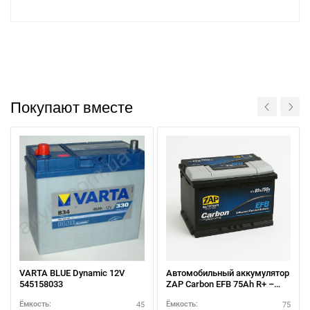
Покупают вместе
VARTA BLUE Dynamic 12V
Автомобильный аккумулятор
545158033
ZAP Carbon EFB 75Ah R+ –
улучшенная
45
75
Ёмкость:
Ёмкость:
производительность