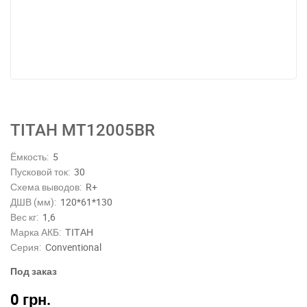
ТІТАН MT12005BR
Ёмкость:
5
Пусковой ток:
30
Схема выводов:
R+
ДШВ (мм):
120*61*130
Вес кг:
1,6
Марка АКБ:
ТІТАН
Серия:
Conventional
Под заказ
0
грн.