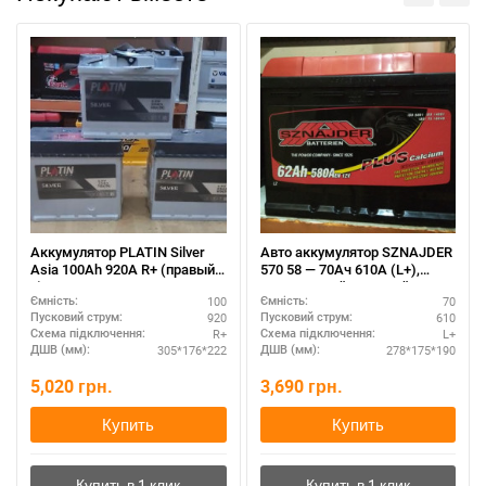
Аккумулятор PLATIN Silver
Авто аккумулятор SZNAJDER
Asia 100Ah 920A R+ (правый
570 58 — 70Ач 610А (L+),
+)
увеличенный пусковой ток
100
70
Ємність:
Ємність:
920
610
Пусковий струм:
Пусковий струм:
R+
L+
Схема підключення:
Схема підключення:
305*176*222
278*175*190
ДШВ (мм):
ДШВ (мм):
5,020
грн.
3,690
грн.
Купить
Купить