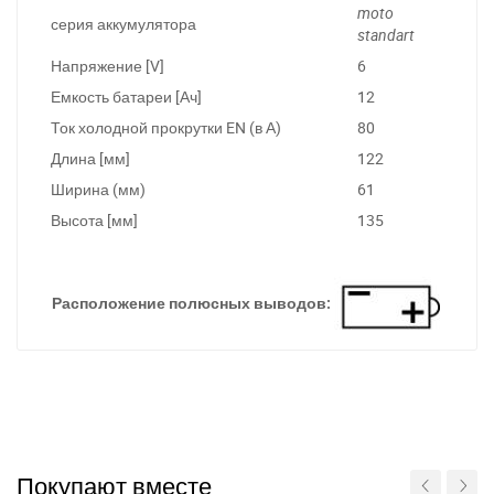
moto
серия аккумулятора
standart
Напряжение [V]
6
Емкость батареи [Ач]
12
Ток холодной прокрутки EN (в А)
80
Длина [мм]
122
Ширина (мм)
61
Высота [мм]
135
Расположение полюсных выводов:
Покупают вместе