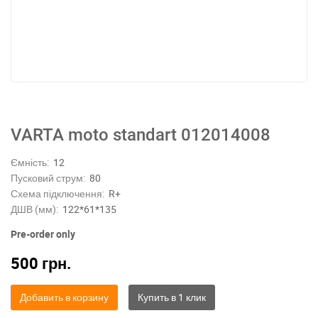
VARTA moto standart 012014008
Ємність:
12
Пусковий струм:
80
Схема підключення:
R+
ДШВ (мм):
122*61*135
Pre-order only
500
грн.
Добавить в корзину