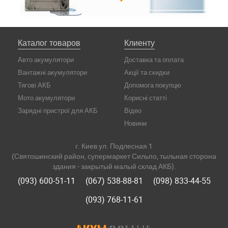
Каталог товаров
Клиенту
Авто акумулятори
Доставка та оплата
Вантажні акумулятори
Акції та скидки
Тягові АКБ
Допомога покупцю
Мото акумулятори
Корисні статті
Зарядні пристрої для АКБ
Відео
Новини
г. Киев ул. Подлесная 1
(Святошинский район, супермаркет Сильпо, тыльная сторона
здания - закрытый малый склад АКБ).
(093) 600-51-11
(067) 538-88-81
(098) 833-44-55
(093) 768-11-61