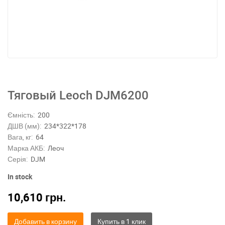
Тяговый Leoch DJM6200
Ємність:
200
ДШВ (мм):
234*322*178
Вага, кг:
64
Марка АКБ:
Леоч
Серія:
DJM
In stock
10,610
грн.
Добавить в корзину