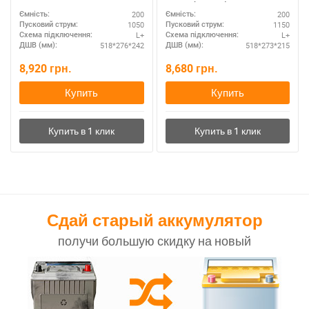
Мутлу (Турция): 518 Х 273 Х
200
200
Ємність:
Ємність:
215 мм.
1050
1150
Пусковий струм:
Пусковий струм:
L+
L+
Схема підключення:
Схема підключення:
518*276*242
518*273*215
ДШВ (мм):
ДШВ (мм):
8,920
грн.
8,680
грн.
Купить
Купить
Сдай старый аккумулятор
получи большую скидку на новый