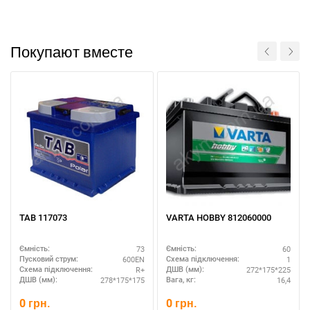
Покупают вместе
TAB 117073
VARTA HOBBY 812060000
73
60
Ємність:
Ємність:
600EN
1
Пусковий струм:
Схема підключення:
R+
272*175*225
Схема підключення:
ДШВ (мм):
278*175*175
16,4
ДШВ (мм):
Вага, кг:
0
грн.
0
грн.