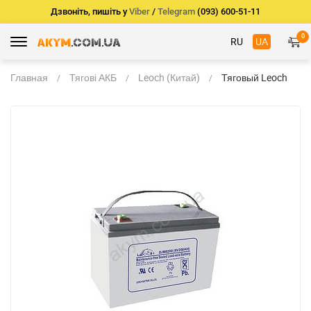
Дзвоніть, пишіть у
Viber
/
Telegram
(093) 600-51-11
0
RU
UA
Главная
Тягові АКБ
Leoch (Китай)
Тяговый Leoch
DJM6200