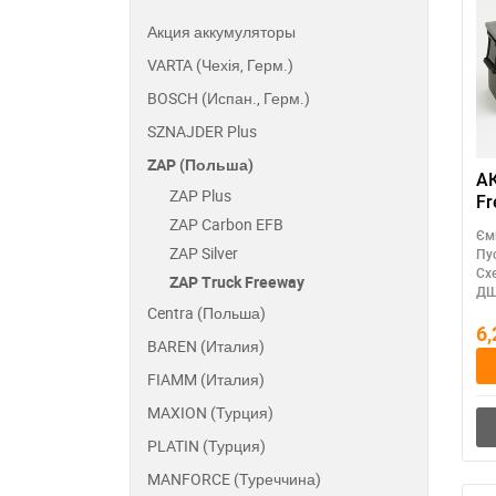
Акция аккумуляторы
VARTA (Чехія, Герм.)
BOSCH (Испан., Герм.)
SZNAJDER Plus
ZAP (Польша)
АК
ZAP Plus
Fr
дл
ZAP Carbon EFB
Єм
тр
ZAP Silver
Пу
Сх
ZAP Truck Freeway
ДШ
Centra (Польша)
6
BAREN (Италия)
FIAMM (Италия)
MAXION (Турция)
PLATIN (Турция)
MANFORCE (Туреччина)