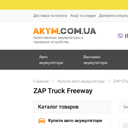
Доставка та оплата
Акції та скидки
Допомога покуп
(
Качественные аккумуляторы и
зарядные устройства
Авто
Вантажні
акумулятори
акумулятори
Главная
Купити авто акумулятори
ZAP (П
ZAP Truck Freeway
Каталог товаров
Sor
Купити авто акумулятори