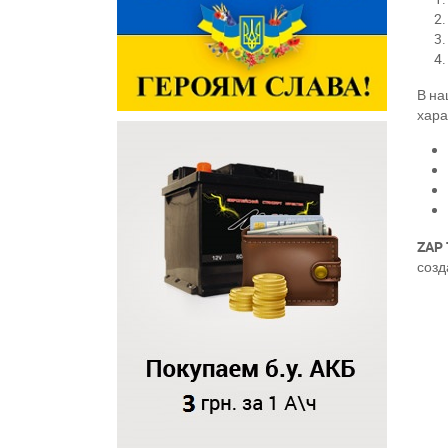
В на
хара
ZAP 
созд
З