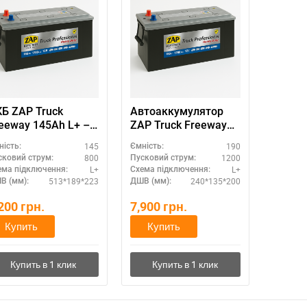
Б ZAP Truck
Автоаккумулятор
eeway 145Ah L+ –
ZAP Truck Freeway
я коммерческого
190Ah L+ –
145
190
ність:
Ємність:
анспорта
максимальная
800
1200
сковий струм:
Пусковий струм:
мощность
L+
L+
ема підключення:
Схема підключення:
513*189*223
240*135*200
В (мм):
ДШВ (мм):
,200
грн.
7,900
грн.
Купить
Купить