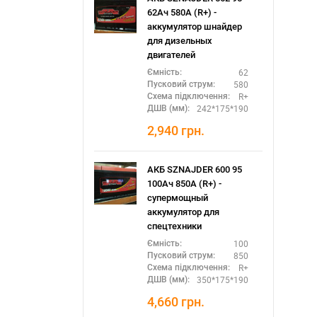
62Ач 580А (R+) -
аккумулятор шнайдер
для дизельных
двигателей
62
Ємність:
580
Пусковий струм:
R+
Схема підключення:
242*175*190
ДШВ (мм):
2,940
грн.
АКБ SZNAJDER 600 95
100Ач 850А (R+) -
супермощный
аккумулятор для
спецтехники
100
Ємність:
850
Пусковий струм:
R+
Схема підключення:
350*175*190
ДШВ (мм):
4,660
грн.