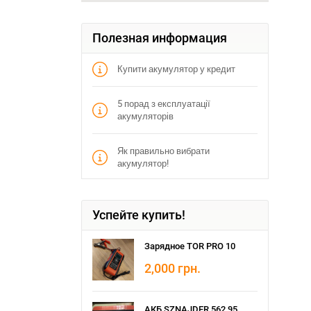
Полезная информация
Купити акумулятор у кредит
5 порад з експлуатації
акумуляторів
Як правильно вибрати
акумулятор!
Успейте купить!
Зарядное TOR PRO 10
2,000
грн.
АКБ SZNAJDER 562 95