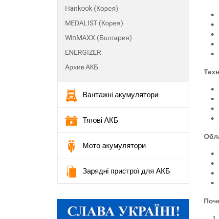
Hankook (Корея)
MEDALIST (Корея)
WinMAXX (Болгария)
ENERGIZER
Архив АКБ
Тех
Вантажні акумулятори
Тягові АКБ
Обл
Мото акумулятори
Зарядні пристрої для АКБ
Поче