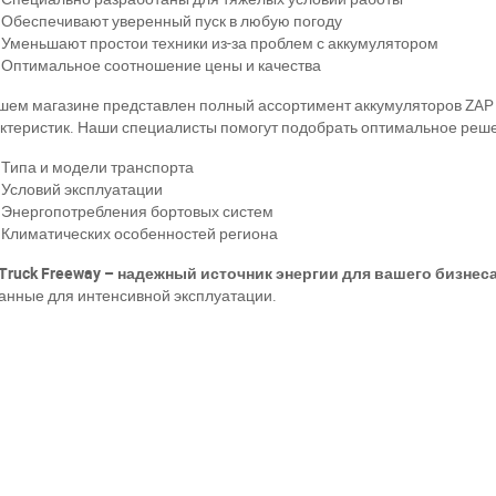
Обеспечивают уверенный пуск в любую погоду
Уменьшают простои техники из-за проблем с аккумулятором
Оптимальное соотношение цены и качества
шем магазине представлен полный ассортимент аккумуляторов ZAP 
ктеристик. Наши специалисты помогут подобрать оптимальное решен
Типа и модели транспорта
Условий эксплуатации
Энергопотребления бортовых систем
Климатических особенностей региона
Truck Freeway – надежный источник энергии для вашего бизнеса
анные для интенсивной эксплуатации.
а відсутності звязку - дзвоніть, пишіть у Viber / Telegram (093) 600-51-
Написати в Viber
Написати в Telegram