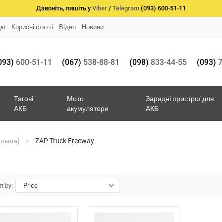
Дзвоніть, пишіть у
Viber
/
Telegram
(093) 600-51-11
цю
Корисні статті
Відео
Новини
093)
600-51-11
(067)
538-88-81
(098)
833-44-55
(093)
7
Тягові
Мото
Зарядні пристрої для
АКБ
акумулятори
АКБ
ольша)
ZAP Truck Freeway
t by:
Price