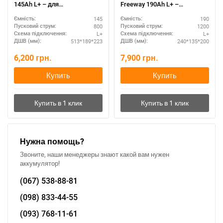
145Ah L+ – для
Freeway 190Ah L+ –
коммерческого транспорта
максимальная мощность
145
190
Ємність:
Ємність:
800
1200
Пусковий струм:
Пусковий струм:
L+
L+
Схема підключення:
Схема підключення:
513*189*223
240*135*200
ДШВ (мм):
ДШВ (мм):
6,200
грн.
7,900
грн.
Купить
Купить
Нужна помощь?
Звоните, наши менеджеры знают какой вам нужен
аккумулятор!
(067)
538-88-81
(098)
833-44-55
(093)
768-11-61