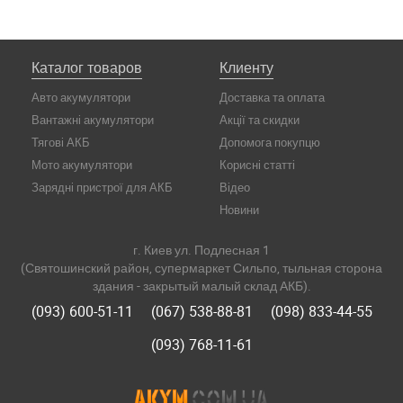
Каталог товаров
Клиенту
Авто акумулятори
Доставка та оплата
Вантажні акумулятори
Акції та скидки
Тягові АКБ
Допомога покупцю
Мото акумулятори
Корисні статті
Зарядні пристрої для АКБ
Відео
Новини
г. Киев ул. Подлесная 1
(Святошинский район, супермаркет Сильпо, тыльная сторона
здания - закрытый малый склад АКБ).
(093) 600-51-11
(067) 538-88-81
(098) 833-44-55
(093) 768-11-61