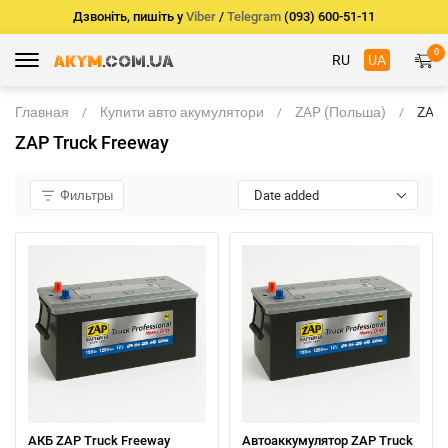
Дзвоніть, пишіть у
Viber
/
Telegram
(093) 600-51-11
0
RU
UA
Главная
Купити авто акумулятори
ZAP (Польша)
ZAP
Truc
ZAP Truck Freeway
Free
Фильтры
Date added
АКБ ZAP Truck Freeway
Автоаккумулятор ZAP Truck