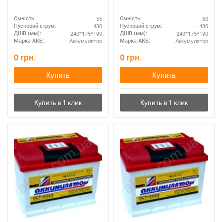
55
60
Ємність:
Ємність:
430
480
Пусковий струм:
Пусковий струм:
240*175*190
240*175*190
ДШВ (мм):
ДШВ (мм):
Аккумулятор
Аккумулятор
Марка АКБ:
Марка АКБ:
0
грн.
0
грн.
Купить
Купить