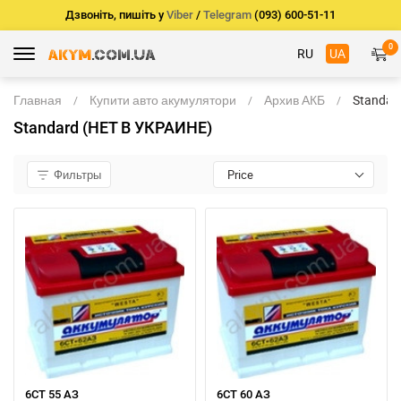
Дзвоніть, пишіть у
Viber
/
Telegram
(093) 600-51-11
0
RU
UA
Главная
Купити авто акумулятори
Архив АКБ
Standar
(НЕТ В
Standard (НЕТ В УКРАИНЕ)
УКРАИН
Фильтры
Price
6СТ 55 АЗ
6СТ 60 АЗ