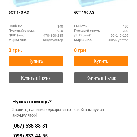
6СТ 140 АЗ
6СТ 190 АЗ
140
190
Ємність:
Ємність:
950
1300
Пусковий струм:
Пусковий струм:
470*180*215
490*240*235
ДШВ (мм):
ДШВ (мм):
Аккумулятор
Аккумулятор
Марка АКБ:
Марка АКБ:
0
грн.
0
грн.
Купить
Купить
Нужна помощь?
Звоните, наши менеджеры знают какой вам нужен
аккумулятор!
(067)
538-88-81
(098)
833-44-55