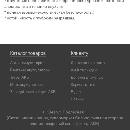
* отсутствие необходимости корректировок уровня и плотности
электролита в течение двух лет;
* полная взрыво–экологическая безопасность.;
* устойчивость к глубоким разрядкам.
Каталог товаров
Клиенту
Авто акумулятори
Доставка та оплата
Вантажні акумулятори
Акції та скидки
Тягові АКБ
Допомога покупцю
Мото акумулятори
Корисні статті
Зарядні пристрої для АКБ
Відео
Новини
г. Киев ул. Подлесная 1
(Святошинский район, супермаркет Сильпо, тыльная сторона
здания - закрытый малый склад АКБ).