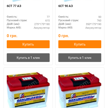
6СТ 77 АЗ
6СТ 90 АЗ
77
90
Ємність:
Ємність:
615
760
Пусковий струм:
Пусковий струм:
275*175*190
350*175*190
ДШВ (мм):
ДШВ (мм):
Аккумулятор
Аккумулятор
Марка АКБ:
Марка АКБ:
0
грн.
0
грн.
Купить
Купить
Написати в Viber
Написати в Telegram