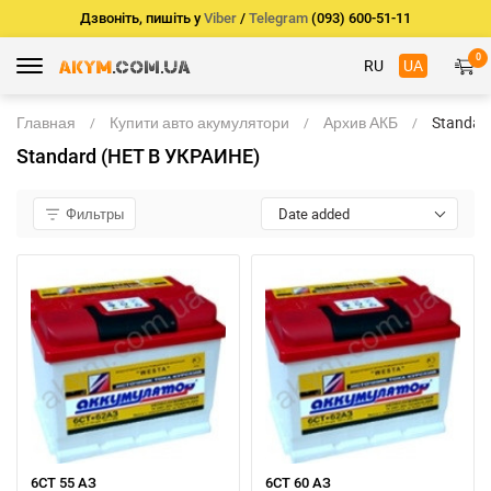
Дзвоніть, пишіть у
Viber
/
Telegram
(093) 600-51-11
0
RU
UA
Главная
Купити авто акумулятори
Архив АКБ
Standar
(НЕТ В
Standard (НЕТ В УКРАИНЕ)
УКРАИН
Фильтры
Date added
6СТ 55 АЗ
6СТ 60 АЗ