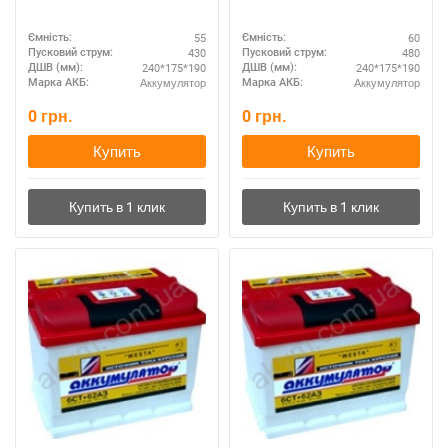
55
60
Ємність:
Ємність:
430
480
Пусковий струм:
Пусковий струм:
240*175*190
240*175*190
ДШВ (мм):
ДШВ (мм):
Аккумулятор
Аккумулятор
Марка АКБ:
Марка АКБ:
0
грн.
0
грн.
Купить
Купить