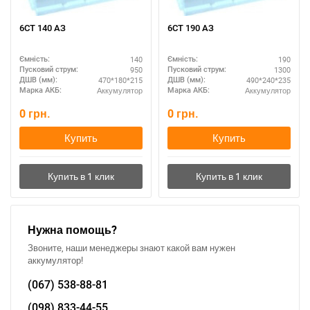
6СТ 140 АЗ
6СТ 190 АЗ
140
190
Ємність:
Ємність:
950
1300
Пусковий струм:
Пусковий струм:
470*180*215
490*240*235
ДШВ (мм):
ДШВ (мм):
Аккумулятор
Аккумулятор
Марка АКБ:
Марка АКБ:
0
грн.
0
грн.
Купить
Купить
Нужна помощь?
Звоните, наши менеджеры знают какой вам нужен
аккумулятор!
(067)
538-88-81
(098)
833-44-55