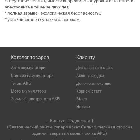
* отсутствие необходимости корректировок уровня и плотности
электролита в течение двух лет;
* полная взрыво–экологическая безопасность.;
* устойчивость к глубоким разрядкам.
Каталог товаров
Клиенту
Авто акумулятори
Доставка та оплата
Вантажні акумулятори
Акції та скидки
Тягові АКБ
Допомога покупцю
Мото акумулятори
Корисні статті
Зарядні пристрої для АКБ
Відео
Новини
г. Киев ул. Подлесная 1
(Святошинский район, супермаркет Сильпо, тыльная сторона
здания - закрытый малый склад АКБ).