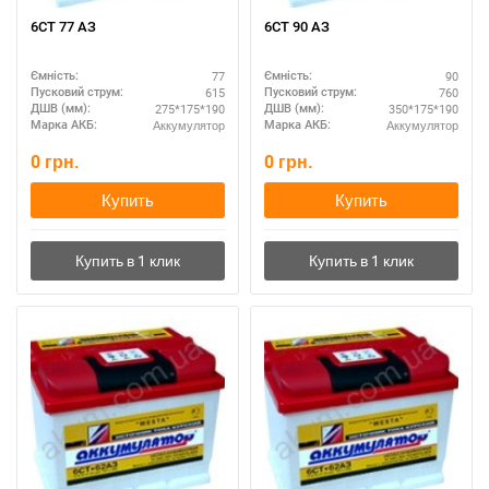
6СТ 77 АЗ
6СТ 90 АЗ
77
90
Ємність:
Ємність:
615
760
Пусковий струм:
Пусковий струм:
275*175*190
350*175*190
ДШВ (мм):
ДШВ (мм):
Аккумулятор
Аккумулятор
Марка АКБ:
Марка АКБ:
0
грн.
0
грн.
Купить
Купить