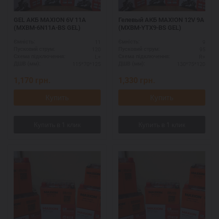
GEL АКБ MAXION 6V 11A
Гелевый АКБ MAXION 12V 9A
(MXBM-6N11A-BS GEL)
(MXBM-YTX9-BS GEL)
11
9
Ємність:
Ємність:
120
95
Пусковий струм:
Пусковий струм:
L+
R+
Схема підключення:
Схема підключення:
115*70*125
130*75*120
ДШВ (мм):
ДШВ (мм):
1,170
грн.
1,330
грн.
Купить
Купить