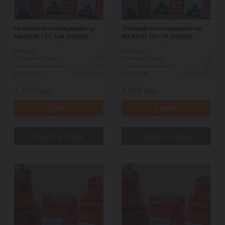
Гелевый мотоаккумулятор
Гелевый мотоаккумулятор
MAXION 12V 10A (MXBM-
MAXION 12V 7A (MXBM-
YTX12-BS GEL)
YTX7A-BS GEL)
10
7
Ємність:
Ємність:
110
75
Пусковий струм:
Пусковий струм:
R+
R+
Схема підключення:
Схема підключення:
150*65*130
113*70*105
ДШВ (мм):
ДШВ (мм):
1,370
грн.
1,040
грн.
Купить
Купить