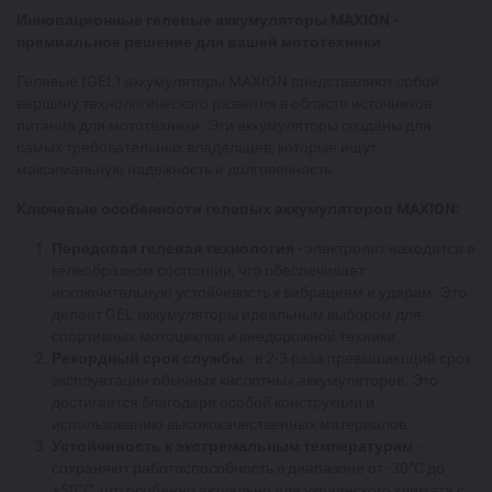
Инновационные гелевые аккумуляторы MAXION -
премиальное решение для вашей мототехники
Гелевые (GEL) аккумуляторы MAXION представляют собой
вершину технологического развития в области источников
питания для мототехники. Эти аккумуляторы созданы для
самых требовательных владельцев, которые ищут
максимальную надежность и долговечность.
Ключевые особенности гелевых аккумуляторов MAXION:
Передовая гелевая технология
- электролит находится в
гелеобразном состоянии, что обеспечивает
исключительную устойчивость к вибрациям и ударам. Это
делает GEL аккумуляторы идеальным выбором для
спортивных мотоциклов и внедорожной техники.
Рекордный срок службы
- в 2-3 раза превышающий срок
эксплуатации обычных кислотных аккумуляторов. Это
достигается благодаря особой конструкции и
использованию высококачественных материалов.
Устойчивость к экстремальным температурам
-
сохраняют работоспособность в диапазоне от -30°C до
+50°C, что особенно актуально для украинского климата с