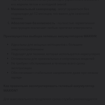
его жарким летом и холодной зимой.
Минимальный саморазряд
- могут храниться без
подзарядки до 12 месяцев, что важно для сезонной
техники.
Абсолютная безопасность
- полностью герметичная
конструкция исключает любые протечки электролита.
Преимущества выбора гелевых аккумуляторов MAXION:
Идеальны для мощных мотоциклов с большим
энергопотреблением
Подходят для техники, которая используется нерегулярно
Оптимальны для премиальных и спортивных моделей
Не требуют обслуживания в течение всего срока
эксплуатации
Обеспечивают стабильное напряжение даже при низком
заряде
Как правильно эксплуатировать гелевый аккумулятор
MAXION?
Для максимального продления срока службы рекомендуется: