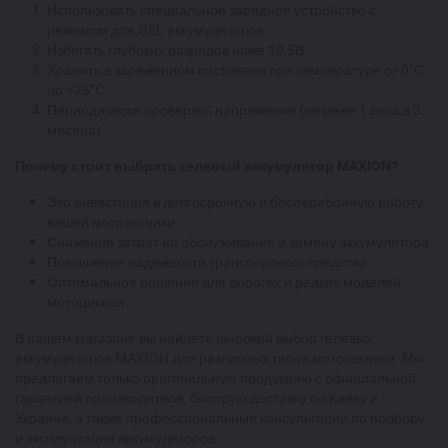
Использовать специальное зарядное устройство с
режимом для GEL аккумуляторов
Избегать глубоких разрядов ниже 10,5В
Хранить в заряженном состоянии при температуре от 0°C
до +25°C
Периодически проверять напряжение (не реже 1 раза в 3
месяца)
Почему стоит выбрать гелевый аккумулятор MAXION?
Это инвестиция в долгосрочную и бесперебойную работу
вашей мототехники
Снижение затрат на обслуживание и замену аккумулятора
Повышение надежности транспортного средства
Оптимальное решение для дорогих и редких моделей
мотоциклов
В нашем магазине вы найдете широкий выбор гелевых
аккумуляторов MAXION для различных типов мототехники. Мы
предлагаем только оригинальную продукцию с официальной
гарантией производителя, быструю доставку по Киеву и
Украине, а также профессиональные консультации по подбору
и эксплуатации аккумуляторов.