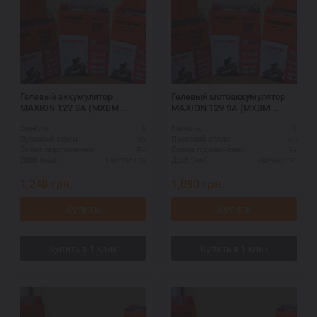
Гелевый аккумулятор
Гелевый мотоаккумулятор
MAXION 12V 8A (MXBM-
MAXION 12V 9A (MXBM-
YT9B-4 GEL)
12N9L-BS GEL)
8
9
Ємність:
Ємність:
85
95
Пусковий струм:
Пусковий струм:
R+
R+
Схема підключення:
Схема підключення:
130*75*120
150*65*130
ДШВ (мм):
ДШВ (мм):
1,240
грн.
1,090
грн.
Купить
Купить