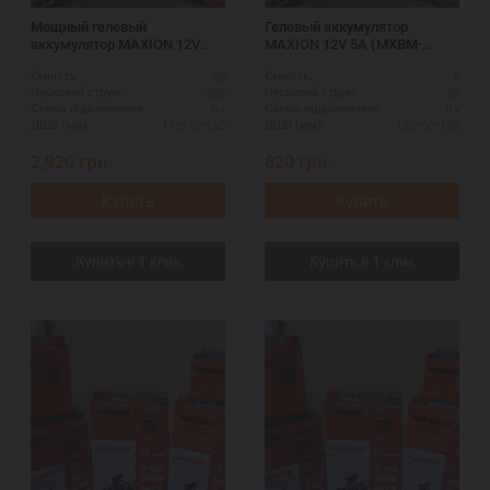
Мощный гелевый
Гелевый аккумулятор
аккумулятор MAXION 12V
MAXION 12V 5A (MXBM-
30A (MXBM-YB30L-BS GEL)
12N5L-BS GEL)
30
5
Ємність:
Ємність:
350
55
Пусковий струм:
Пусковий струм:
R+
R+
Схема підключення:
Схема підключення:
170*75*160
120*60*130
ДШВ (мм):
ДШВ (мм):
2,920
грн.
820
грн.
Купить
Купить