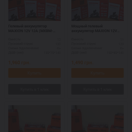
Гелевый аккумулятор
Мощный гелевый
MAXION 12V 12A (MXBM-
аккумулятор MAXION 12V
YTX14-BS GEL)
11A (MXBM-YTZ12S GEL)
12
11
Ємність:
Ємність:
130
120
Пусковий струм:
Пусковий струм:
R+
R+
Схема підключення:
Схема підключення:
135*75*140
150*85*140
ДШВ (мм):
ДШВ (мм):
1,960
грн.
1,490
грн.
Купить
Купить