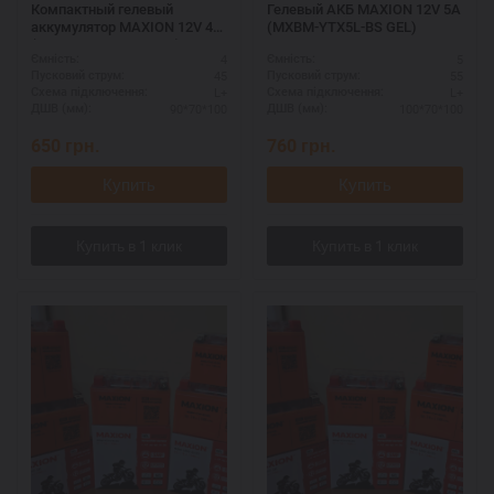
Компактный гелевый
Гелевый АКБ MAXION 12V 5A
аккумулятор MAXION 12V 4A
(MXBM-YTX5L-BS GEL)
(MXBM-YTX4L-BS GEL)
4
5
Ємність:
Ємність:
45
55
Пусковий струм:
Пусковий струм:
L+
L+
Схема підключення:
Схема підключення:
90*70*100
100*70*100
ДШВ (мм):
ДШВ (мм):
650
грн.
760
грн.
Купить
Купить