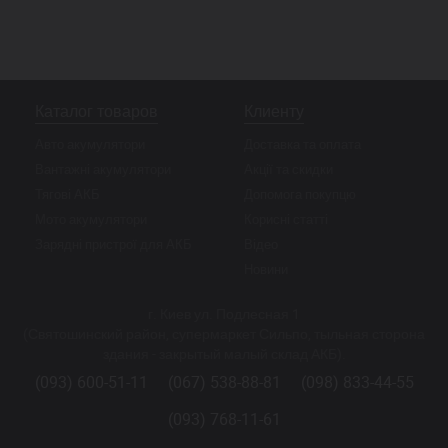
Каталог товаров
Клиенту
Авто акумулятори
Доставка та оплата
Вантажні акумулятори
Акції та скидки
Тягові АКБ
Допомога покупцю
Мото акумулятори
Корисні статті
Зарядні пристрої для АКБ
Відео
Новини
г. Киев ул. Подлесная 1
(Святошинский район, супермаркет Сильпо, тыльная сторона
здания - закрытый малый склад АКБ).
(093) 600-51-11
(067) 538-88-81
(098) 833-44-55
(093) 768-11-61