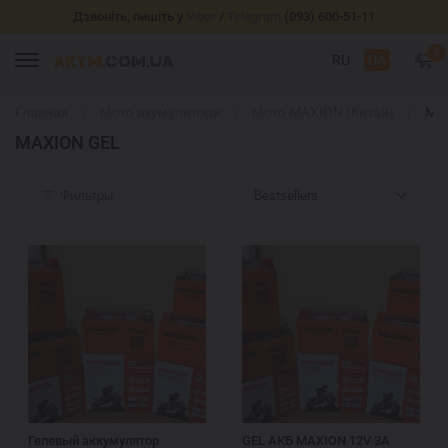
Дзвоніть, пишіть у
Viber
/
Telegram
(093) 600-51-11
0
RU
UA
Главная
Мото акумулятори
Мото MAXION (Китай)
MA
GE
MAXION GEL
Фильтры
Bestsellers
Гелевый аккумулятор
GEL АКБ MAXION 12V 3A