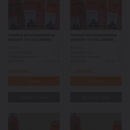
Гелевый мотоаккумулятор
Гелевый мотоаккумулятор
MAXION 12V 20A (MXBM-
MAXION 12V 14A (MXBM-
YT20L-4 GEL)
YB16L-BS GEL)
20
14
Ємність:
Ємність:
210
150
Пусковий струм:
Пусковий струм:
L+
R+
Схема підключення:
Схема підключення:
150*85*140
135*75*140
ДШВ (мм):
ДШВ (мм):
2,630
грн.
2,130
грн.
Купить
Купить