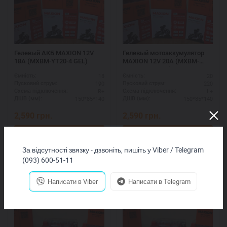
Гелевый АКБ MAXION 12V
Гелевый мотоаккумулятор
18A (MXBM-YT20-4 GEL)
MAXION 12V 20A (MXBM-
YTX20L-BS GEL)
18
20
Ємність:
Ємність:
190
220
Пусковий струм:
Пусковий струм:
R+
L+
Схема підключення:
Схема підключення:
150*85*140
150*85*140
ДШВ (мм):
ДШВ (мм):
2,590
грн.
2,590
грн.
Купить
Купить
За відсутності звязку - дзвоніть, пишіть у Viber / Telegram
(093) 600-51-11
Написати в Viber
Написати в Telegram