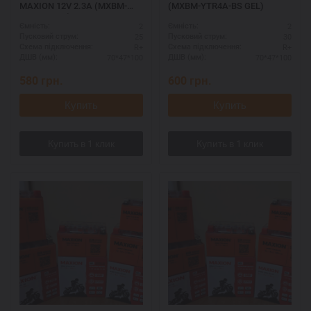
MAXION 12V 2.3A (MXBM-
(MXBM-YTR4A-BS GEL)
GT4B-5 GEL)
2
2
Ємність:
Ємність:
25
30
Пусковий струм:
Пусковий струм:
R+
R+
Схема підключення:
Схема підключення:
70*47*100
70*47*100
ДШВ (мм):
ДШВ (мм):
580
грн.
600
грн.
Купить
Купить