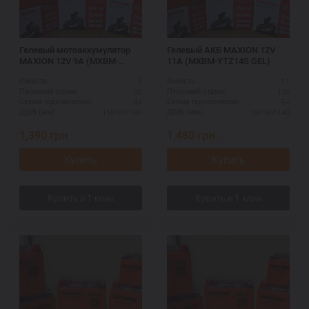
Гелевый мотоаккумулятор
Гелевый АКБ MAXION 12V
MAXION 12V 9A (MXBM-
11A (MXBM-YTZ14S GEL)
YTZ10S GEL)
8
11
Ємність:
Ємність:
90
120
Пусковий струм:
Пусковий струм:
R+
R+
Схема підключення:
Схема підключення:
150*85*140
150*85*140
ДШВ (мм):
ДШВ (мм):
1,390
грн.
1,480
грн.
Купить
Купить