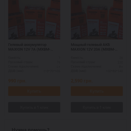
Гелевый аккумулятор
Мощный гелевый АКБ
MAXION 12V 7A (MXBM-
MAXION 12V 20A (MXBM-
YTX7L-BS GEL)
YTX20-BS GEL)
7
20
Ємність:
Ємність:
75
220
Пусковий струм:
Пусковий струм:
L+
R+
Схема підключення:
Схема підключення:
113*70*105
150*85*140
ДШВ (мм):
ДШВ (мм):
990
грн.
2,590
грн.
Купить
Купить
Нужна помощь?