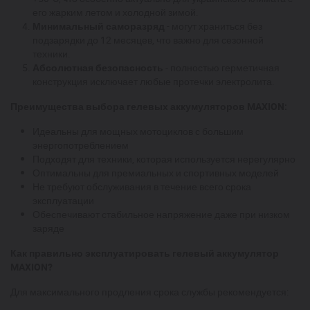
его жарким летом и холодной зимой.
Минимальный саморазряд
- могут храниться без
подзарядки до 12 месяцев, что важно для сезонной
техники.
Абсолютная безопасность
- полностью герметичная
конструкция исключает любые протечки электролита.
Преимущества выбора гелевых аккумуляторов MAXION:
Идеальны для мощных мотоциклов с большим
энергопотреблением
Подходят для техники, которая используется нерегулярно
Оптимальны для премиальных и спортивных моделей
Не требуют обслуживания в течение всего срока
эксплуатации
Обеспечивают стабильное напряжение даже при низком
заряде
Как правильно эксплуатировать гелевый аккумулятор
MAXION?
Для максимального продления срока службы рекомендуется: