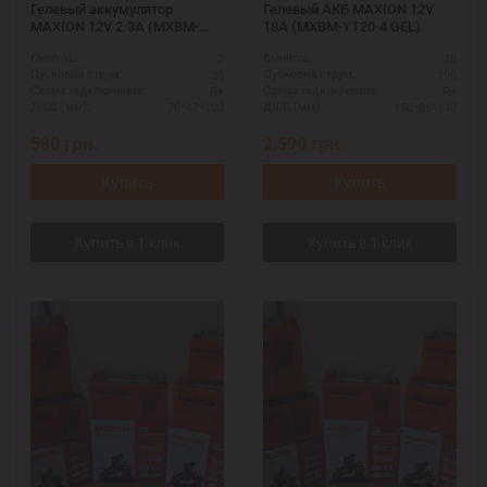
Гелевый аккумулятор
Гелевый АКБ MAXION 12V
MAXION 12V 2.3A (MXBM-
18A (MXBM-YT20-4 GEL)
GT4B-5 GEL)
2
18
Ємність:
Ємність:
25
190
Пусковий струм:
Пусковий струм:
R+
R+
Схема підключення:
Схема підключення:
70*47*100
150*85*140
ДШВ (мм):
ДШВ (мм):
580
грн.
2,590
грн.
Купить
Купить