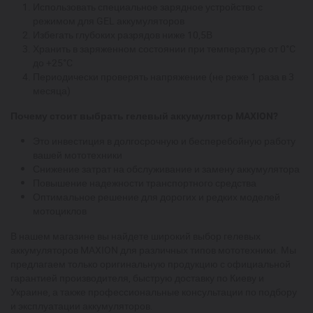
Использовать специальное зарядное устройство с
режимом для GEL аккумуляторов
Избегать глубоких разрядов ниже 10,5В
Хранить в заряженном состоянии при температуре от 0°C
до +25°C
Периодически проверять напряжение (не реже 1 раза в 3
месяца)
Почему стоит выбрать гелевый аккумулятор MAXION?
Это инвестиция в долгосрочную и бесперебойную работу
вашей мототехники
Снижение затрат на обслуживание и замену аккумулятора
Повышение надежности транспортного средства
Оптимальное решение для дорогих и редких моделей
мотоциклов
В нашем магазине вы найдете широкий выбор гелевых
аккумуляторов MAXION для различных типов мототехники. Мы
предлагаем только оригинальную продукцию с официальной
гарантией производителя, быструю доставку по Киеву и
Украине, а также профессиональные консультации по подбору
и эксплуатации аккумуляторов.