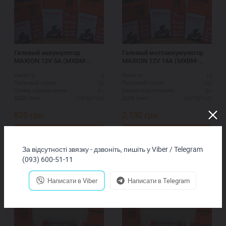
Гелевый аккумулятор
Гелевый мотоаккумулятор
MAXION 12V 5A (MXBM-
MAXION 12V 14A (MXBM-
12N5L-BS GEL)
YB16L-BS GEL)
5
14
Ємність:
Ємність:
55
150
Пусковий струм:
Пусковий струм:
R+
R+
Схема підключення:
Схема підключення:
120*60*130
135*75*140
ДШВ (мм):
ДШВ (мм):
820
грн.
2,130
грн.
Купить
Купить
За відсутності звязку - дзвоніть, пишіть у Viber / Telegram
(093) 600-51-11
Написати в Viber
Написати в Telegram