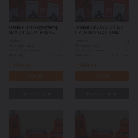
Гелевый мотоаккумулятор
Гелевый АКБ MAXION 12V
MAXION 12V 9A (MXBM-
11A (MXBM-YTZ14S GEL)
YTZ10S GEL)
8
11
Ємність:
Ємність:
90
120
Пусковий струм:
Пусковий струм:
R+
R+
Схема підключення:
Схема підключення:
150*85*140
150*85*140
ДШВ (мм):
ДШВ (мм):
1,390
грн.
1,480
грн.
Купить
Купить