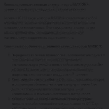
Инновационные гелевые аккумуляторы MAXION -
премиальное решение для вашей мототехники
Гелевые (GEL) аккумуляторы MAXION представляют собой
вершину технологического развития в области источников
питания для мототехники. Эти аккумуляторы созданы для
самых требовательных владельцев, которые ищут
максимальную надежность и долговечность.
Ключевые особенности гелевых аккумуляторов MAXION:
Передовая гелевая технология
- электролит находится в
гелеобразном состоянии, что обеспечивает
исключительную устойчивость к вибрациям и ударам. Это
делает GEL аккумуляторы идеальным выбором для
спортивных мотоциклов и внедорожной техники.
Рекордный срок службы
- в 2-3 раза превышающий срок
эксплуатации обычных кислотных аккумуляторов. Это
достигается благодаря особой конструкции и
использованию высококачественных материалов.
Устойчивость к экстремальным температурам
-
сохраняют работоспособность в диапазоне от -30°C до
+50°C, что особенно актуально для украинского климата с