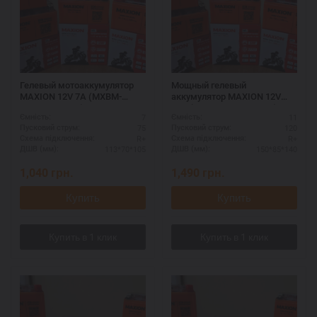
Гелевый мотоаккумулятор
Мощный гелевый
MAXION 12V 7A (MXBM-
аккумулятор MAXION 12V
YTX7A-BS GEL)
11A (MXBM-YTZ12S GEL)
7
11
Ємність:
Ємність:
75
120
Пусковий струм:
Пусковий струм:
R+
R+
Схема підключення:
Схема підключення:
113*70*105
150*85*140
ДШВ (мм):
ДШВ (мм):
1,040
грн.
1,490
грн.
Купить
Купить