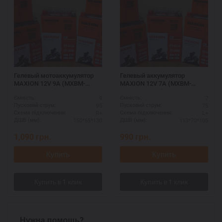
Гелевый мотоаккумулятор
Гелевый аккумулятор
MAXION 12V 9A (MXBM-
MAXION 12V 7A (MXBM-
12N9L-BS GEL)
YTX7L-BS GEL)
9
7
Ємність:
Ємність:
95
75
Пусковий струм:
Пусковий струм:
R+
L+
Схема підключення:
Схема підключення:
150*65*130
113*70*105
ДШВ (мм):
ДШВ (мм):
1,090
грн.
990
грн.
Купить
Купить
Нужна помощь?