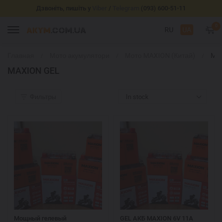
Дзвоніть, пишіть у
Viber
/
Telegram
(093) 600-51-11
0
RU
UA
Главная
Мото акумулятори
Мото MAXION (Китай)
MA
GE
MAXION GEL
Фильтры
In stock
Мощный гелевый
GEL АКБ MAXION 6V 11A