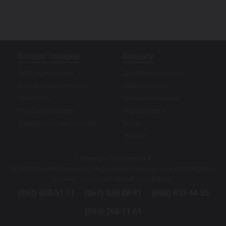
Каталог товаров
Клиенту
Авто акумулятори
Доставка та оплата
Вантажні акумулятори
Акції та скидки
Тягові АКБ
Допомога покупцю
Мото акумулятори
Корисні статті
Зарядні пристрої для АКБ
Відео
Новини
г. Киев ул. Подлесная 1
(Святошинский район, супермаркет Сильпо, тыльная сторона
здания - закрытый малый склад АКБ).
(093) 600-51-11
(067) 538-88-81
(098) 833-44-55
(093) 768-11-61