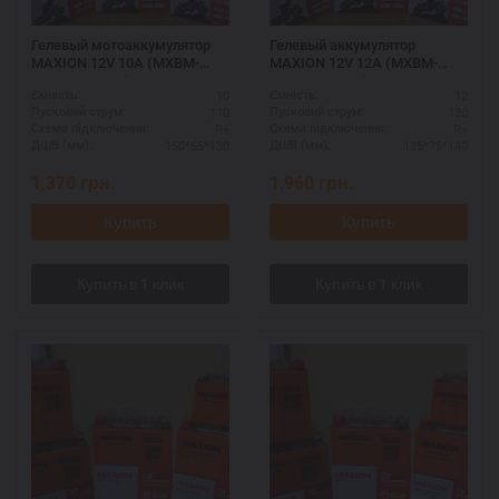
Гелевый мотоаккумулятор
Гелевый аккумулятор
MAXION 12V 10A (MXBM-
MAXION 12V 12A (MXBM-
YTX12-BS GEL)
YTX14-BS GEL)
10
12
Ємність:
Ємність:
110
130
Пусковий струм:
Пусковий струм:
R+
R+
Схема підключення:
Схема підключення:
150*65*130
135*75*140
ДШВ (мм):
ДШВ (мм):
1,370
грн.
1,960
грн.
Купить
Купить