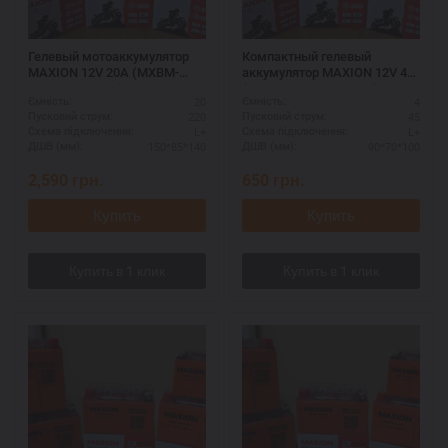
Гелевый мотоаккумулятор
Компактный гелевый
MAXION 12V 20A (MXBM-
аккумулятор MAXION 12V 4A
YTX20L-BS GEL)
(MXBM-YTX4L-BS GEL)
20
4
Ємність:
Ємність:
220
45
Пусковий струм:
Пусковий струм:
L+
L+
Схема підключення:
Схема підключення:
150*85*140
90*70*100
ДШВ (мм):
ДШВ (мм):
2,590
грн.
650
грн.
Купить
Купить