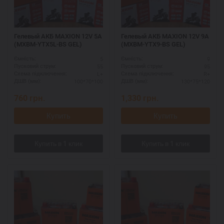
Гелевый АКБ MAXION 12V 5A
Гелевый АКБ MAXION 12V 9A
(MXBM-YTX5L-BS GEL)
(MXBM-YTX9-BS GEL)
5
9
Ємність:
Ємність:
55
95
Пусковий струм:
Пусковий струм:
L+
R+
Схема підключення:
Схема підключення:
100*70*100
130*75*120
ДШВ (мм):
ДШВ (мм):
760
грн.
1,330
грн.
Купить
Купить