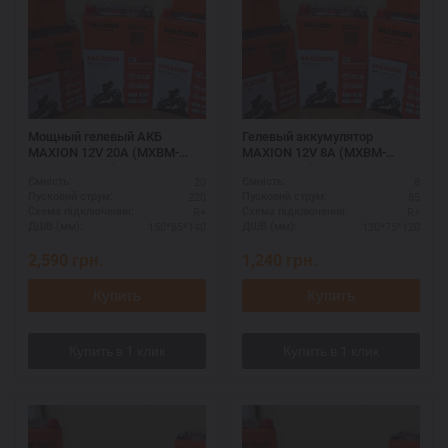
Мощный гелевый АКБ
Гелевый аккумулятор
MAXION 12V 20A (MXBM-
MAXION 12V 8A (MXBM-
YTX20-BS GEL)
YT9B-4 GEL)
20
8
Ємність:
Ємність:
220
85
Пусковий струм:
Пусковий струм:
R+
R+
Схема підключення:
Схема підключення:
150*85*140
130*75*120
ДШВ (мм):
ДШВ (мм):
2,590
грн.
1,240
грн.
Купить
Купить