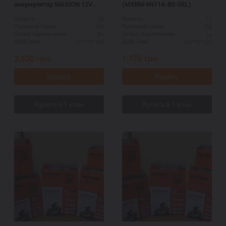
аккумулятор MAXION 12V
(MXBM-6N11A-BS GEL)
30A (MXBM-YB30L-BS GEL)
30
11
Ємність:
Ємність:
350
120
Пусковий струм:
Пусковий струм:
R+
L+
Схема підключення:
Схема підключення:
170*75*160
115*70*125
ДШВ (мм):
ДШВ (мм):
2,920
грн.
1,170
грн.
Купить
Купить