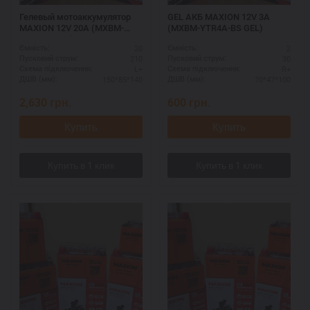
Гелевый мотоаккумулятор
GEL АКБ MAXION 12V 3A
MAXION 12V 20A (MXBM-
(MXBM-YTR4A-BS GEL)
YT20L-4 GEL)
20
2
Ємність:
Ємність:
210
30
Пусковий струм:
Пусковий струм:
L+
R+
Схема підключення:
Схема підключення:
150*85*140
70*47*100
ДШВ (мм):
ДШВ (мм):
2,630
грн.
600
грн.
Купить
Купить