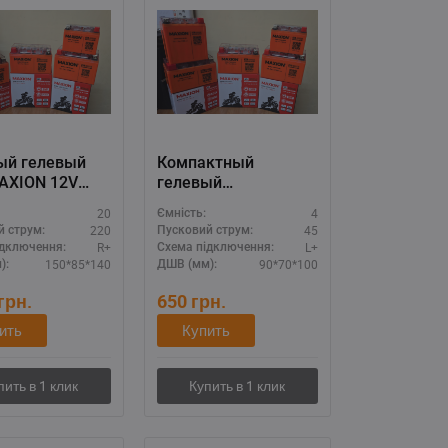
й гелевый
Компактный
AXION 12V
гелевый
MXBM-YTX20-
аккумулятор
20
4
Ємність:
)
MAXION 12V 4A
220
45
й струм:
Пусковий струм:
(MXBM-YTX4L-BS
R+
L+
ідключення:
Схема підключення:
GEL)
150*85*140
90*70*100
):
ДШВ (мм):
грн.
650
грн.
ить
Купить