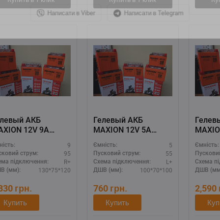
Написати в Viber
Написати в Telegram
елевый АКБ
Гелевый АКБ
Гелев
AXION 12V 9A
MAXION 12V 5A
MAXIO
MXBM-YTX9-BS
(MXBM-YTX5L-BS
(MXBM
9
5
ність:
Ємність:
Ємність:
L)
GEL)
95
55
сковий струм:
Пусковий струм:
Пускови
R+
L+
ема підключення:
Схема підключення:
Схема п
130*75*120
100*70*100
В (мм):
ДШВ (мм):
ДШВ (мм
,330
грн.
760
грн.
2,590
Купить
Купить
Куп