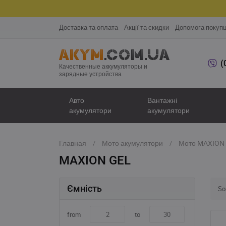
Доставка та оплата
Акції та скидки
Допомога покуп
(
Качественные аккумуляторы и
зарядные устройства
Авто
Вантажні
акумулятори
акумулятори
Главная
Мото акумулятори
Мото MAXION 
MAXION GEL
Ємність
Sor
from
to