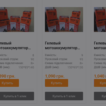
елевый
Гелевый
Гелев
отоаккумулятор
мотоаккумулятор
мотоа
AXION 12V 9A
MAXION 12V 9A
MAXIO
8
9
ність:
Ємність:
Ємність:
MXBM-YTZ10S GEL)
(MXBM-12N9L-BS
(MXBM
90
95
сковий струм:
Пусковий струм:
Пускови
GEL)
GEL)
R+
R+
ема підключення:
Схема підключення:
Схема п
150*85*140
150*65*130
В (мм):
ДШВ (мм):
ДШВ (мм
,390
грн.
1,090
грн.
1,040
Купить
Купить
Куп