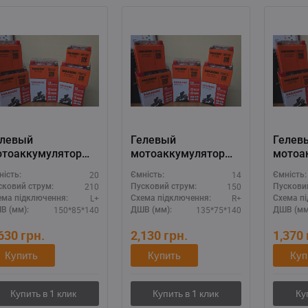
елевый
Гелевый
Гелев
отоаккумулятор
мотоаккумулятор
мотоа
AXION 12V 20A
MAXION 12V 14A
MAXIO
20
14
ність:
Ємність:
Ємність:
XBM-YT20L-4 GEL)
(MXBM-YB16L-BS
(MXBM
210
150
сковий струм:
Пусковий струм:
Пускови
GEL)
GEL)
L+
R+
ема підключення:
Схема підключення:
Схема п
150*85*140
135*75*140
В (мм):
ДШВ (мм):
ДШВ (мм
,630
грн.
2,130
грн.
1,370
Купить
Купить
Куп