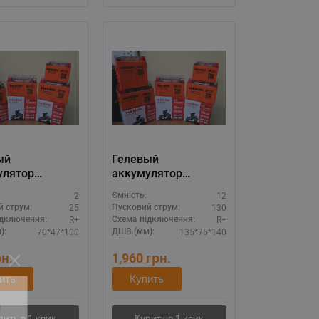
ый
Гелевый
улятор
аккумулятор
N 12V 2.3A
MAXION 12V 12A
2
12
Ємність:
-GT4B-5 GEL)
(MXBM-YTX14-BS
25
130
й струм:
Пусковий струм:
GEL)
R+
R+
ідключення:
Схема підключення:
70*47*100
135*75*140
):
ДШВ (мм):
рн.
1,960
грн.
ить
Купить
11