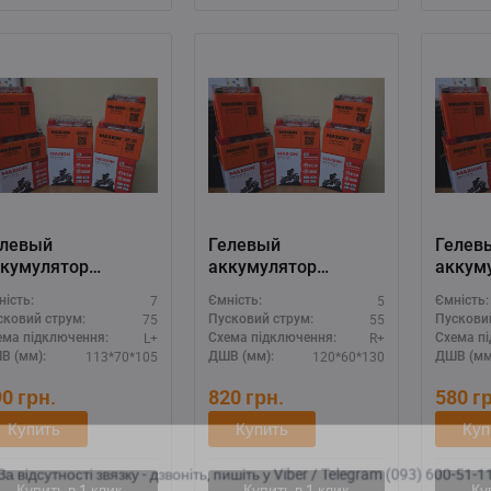
елевый
Гелевый
Гелев
кумулятор
аккумулятор
аккум
AXION 12V 7A
MAXION 12V 5A
MAXIO
7
5
ність:
Ємність:
Ємність:
MXBM-YTX7L-BS
(MXBM-12N5L-BS
(MXBM
75
55
сковий струм:
Пусковий струм:
Пускови
L)
GEL)
L+
R+
ема підключення:
Схема підключення:
Схема п
113*70*105
120*60*130
В (мм):
ДШВ (мм):
ДШВ (мм
90
грн.
820
грн.
580
г
Купить
Купить
Куп
а відсутності звязку - дзвоніть, пишіть у Viber / Telegram (093) 600-51-