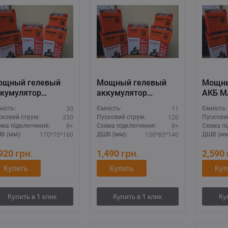
ощный гелевый
Мощный гелевый
Мощны
кумулятор
аккумулятор
АКБ M
AXION 12V 30A
MAXION 12V 11A
20A (
30
11
ність:
Ємність:
Ємність:
MXBM-YB30L-BS
(MXBM-YTZ12S GEL)
BS GEL
350
120
сковий струм:
Пусковий струм:
Пускови
L)
R+
R+
ема підключення:
Схема підключення:
Схема п
170*75*160
150*85*140
В (мм):
ДШВ (мм):
ДШВ (мм
,920
грн.
1,490
грн.
2,590
Купить
Купить
Куп