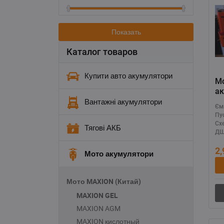
Показать
Каталог товаров
Купити авто акумулятори
М
ак
M
Вантажні акумулятори
Єм
(
Пу
GE
Сх
Тягові АКБ
ДШ
2
Мото акумулятори
Мото MAXION (Китай)
MAXION GEL
MAXION AGM
MAXION кислотный