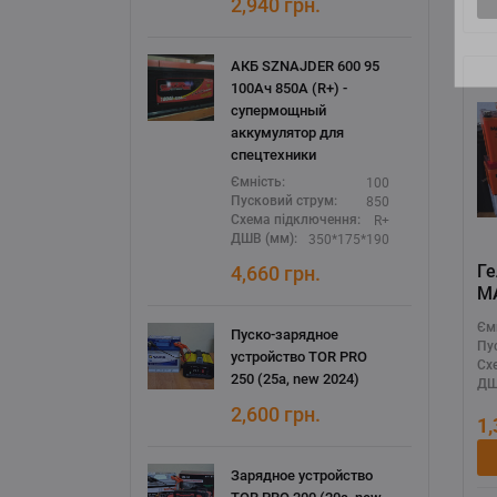
2,940
грн.
АКБ SZNAJDER 600 95
100Ач 850А (R+) -
супермощный
аккумулятор для
спецтехники
100
Ємність:
850
Пусковий струм:
R+
Схема підключення:
350*175*190
ДШВ (мм):
Г
4,660
грн.
M
(
Єм
Пуско-зарядное
GE
Пу
устройство TOR PRO
Сх
250 (25а, new 2024)
ДШ
2,600
грн.
1
Зарядное устройство