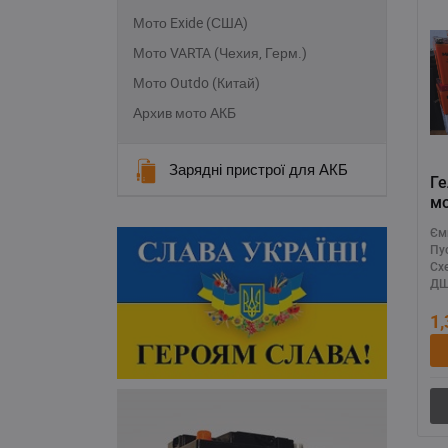
Мото Exide (США)
Мото VARTA (Чехия, Герм.)
Мото Outdo (Китай)
Архив мото АКБ
Зарядні пристрої для АКБ
Г
м
M
Єм
(
Пу
Сх
ДШ
1