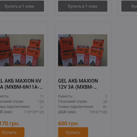
L АКБ MAXION 6V
GEL АКБ MAXION
1A (MXBM-6N11A-
12V 3A (MXBM-
 GEL)
YTR4A-BS GEL)
11
2
ність:
Ємність:
120
30
сковий струм:
Пусковий струм:
L+
R+
ема підключення:
Схема підключення:
115*70*125
70*47*100
В (мм):
ДШВ (мм):
,170
грн.
600
грн.
Купить
Купить