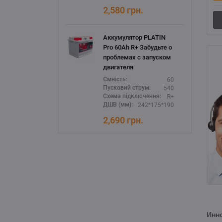
2,580
грн.
Аккумулятор PLATIN
Pro 60Ah R+ Забудьте о
проблемах с запуском
двигателя
60
Ємність:
540
Пусковий струм:
R+
Схема підключення:
242*175*190
ДШВ (мм):
2,690
грн.
Инн