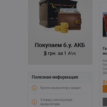
Г
м
M
Єм
(M
Пу
Сх
ДШ
Полезная информация
2
Купити акумулятор у кредит
5 порад з експлуатації
акумуляторів