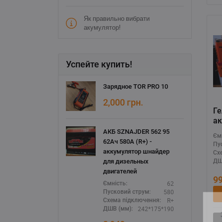
Як правильно вибрати
акумулятор!
Успейте купить!
Зарядное TOR PRO 10
2,000
грн.
Г
ак
M
АКБ SZNAJDER 562 95
Єм
(
62Ач 580А (R+) -
Пу
GE
аккумулятор шнайдер
Сх
для дизельных
ДШ
двигателей
9
62
Ємність:
580
Пусковий струм:
R+
Схема підключення:
242*175*190
З
ДШВ (мм):