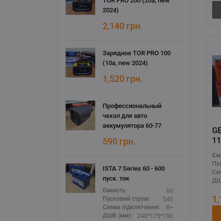
TOR PRO 200 (20а, new
2024)
2,140
грн.
Зарядное TOR PRO 100
(10а, new 2024)
1,520
грн.
Профессиональный
чехол для авто
аккумулятора 60-77
GE
1
590
грн.
BS
Єм
Пу
ISTA 7 Series 60 - 600
Сх
пуск. ток
ДШ
60
Ємність:
1
540
Пусковий струм:
R+
Схема підключення:
240*175*190
ДШВ (мм):