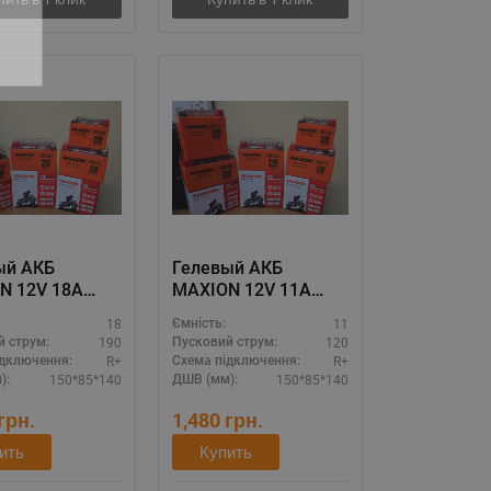
ый АКБ
Гелевый АКБ
N 12V 18A
MAXION 12V 11A
-YT20-4 GEL)
(MXBM-YTZ14S GEL)
18
11
Ємність:
190
120
й струм:
Пусковий струм:
R+
R+
ідключення:
Схема підключення:
150*85*140
150*85*140
):
ДШВ (мм):
грн.
1,480
грн.
ить
Купить