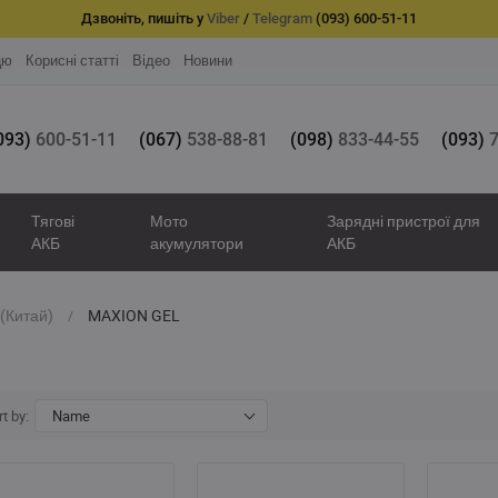
Дзвоніть, пишіть у
Viber
/
Telegram
(093) 600-51-11
цю
Корисні статті
Відео
Новини
093)
600-51-11
(067)
538-88-81
(098)
833-44-55
(093)
7
Тягові
Мото
Зарядні пристрої для
АКБ
акумулятори
АКБ
(Китай)
MAXION GEL
t by:
Name