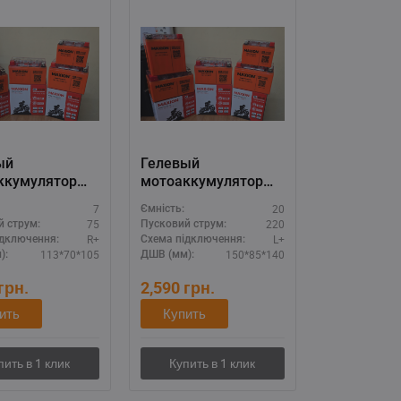
ый
Гелевый
ккумулятор
мотоаккумулятор
N 12V 7A
MAXION 12V 20A
7
20
Ємність:
-YTX7A-BS
(MXBM-YTX20L-BS
75
220
й струм:
Пусковий струм:
GEL)
R+
L+
ідключення:
Схема підключення:
113*70*105
150*85*140
):
ДШВ (мм):
грн.
2,590
грн.
ить
Купить