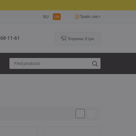
RU
UA
Прайс-лист
68-11-61
Корзина:
0
грн.