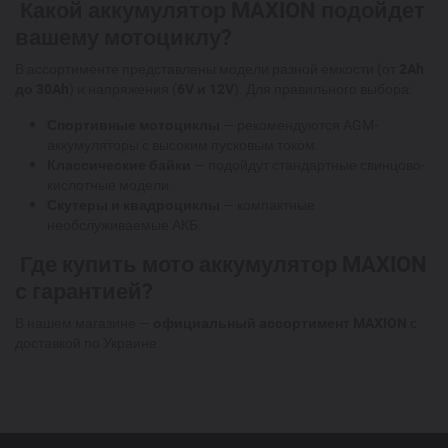
Какой аккумулятор MAXION подойдет
вашему мотоциклу?
В ассортименте представлены модели разной емкости (от
2Ah
до 30Ah
) и напряжения (
6V и 12V
). Для правильного выбора:
Спортивные мотоциклы
— рекомендуются AGM-
аккумуляторы с высоким пусковым током.
Классические байки
— подойдут стандартные свинцово-
кислотные модели.
Скутеры и квадроциклы
— компактные
необслуживаемые АКБ.
Где купить мото аккумулятор MAXION
с гарантией?
В нашем магазине —
официальный ассортимент MAXION
с
доставкой по Украине.