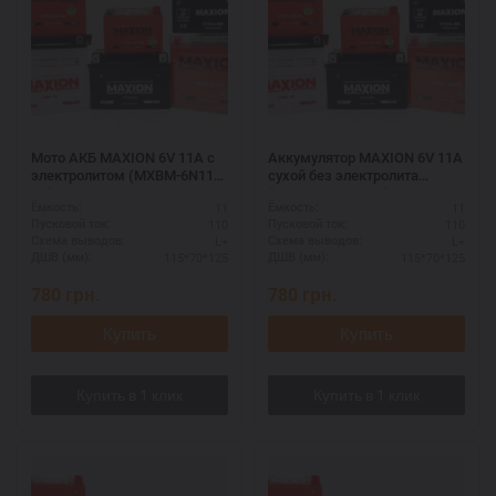
Мото АКБ MAXION 6V 11A с
Аккумулятор MAXION 6V 11A
электролитом (MXBM-6N11A-
сухой без электролита
3A)
(MXBM-6N11A-3A)
11
11
Ёмкость:
Ёмкость:
110
110
Пусковой ток:
Пусковой ток:
L+
L+
Схема выводов:
Схема выводов:
115*70*125
115*70*125
ДШВ (мм):
ДШВ (мм):
780
грн.
780
грн.
Купить
Купить