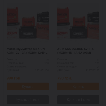
Мотоаккумулятор MAXION
AGM АКБ MAXION 6V 11A
AGM 12V 10A (MXBM-12N9-
(MXBM-6N11A-3A AGM)
BS AGM)
10
11
Ёмкость:
Ёмкость:
100
120
Пусковой ток:
Пусковой ток:
R+
L+
Схема выводов:
Схема выводов:
150*65*130
115*70*125
ДШВ (мм):
ДШВ (мм):
990
грн.
790
грн.
Купить
Купить