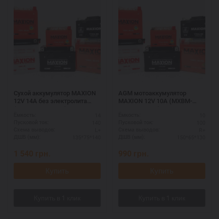
Сухой аккумулятор MAXION
AGM мотоаккумулятор
12V 14A без электролита
MAXION 12V 10A (MXBM-
(MXBM-YB14L-A2)
12N9-3B AGM)
14
10
Ёмкость:
Ёмкость:
140
100
Пусковой ток:
Пусковой ток:
L+
R+
Схема выводов:
Схема выводов:
135*75*140
150*65*130
ДШВ (мм):
ДШВ (мм):
1 540
грн.
990
грн.
Купить
Купить