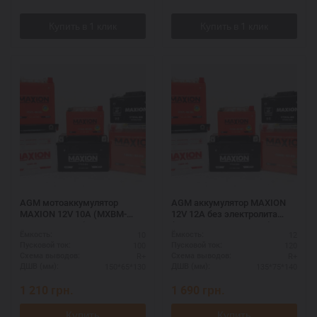
AGM мотоаккумулятор
AGM аккумулятор MAXION
MAXION 12V 10A (MXBM-
12V 12A без электролита
YTX12-BS AGM)
(MXBM-YTX14-BS AGM)
10
12
Ёмкость:
Ёмкость:
100
120
Пусковой ток:
Пусковой ток:
R+
R+
Схема выводов:
Схема выводов:
150*65*130
135*75*140
ДШВ (мм):
ДШВ (мм):
1 210
грн.
1 690
грн.
Купить
Купить