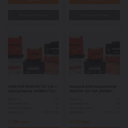
AGM АКБ MAXION 12V 12A с
Мощный AGM аккумулятор
электролитом (MXBM-YTX14-
MAXION 12V 14A (MXBM-
BS AGM)
YTX16-BS AGM)
12
14
Ёмкость:
Ёмкость:
120
140
Пусковой ток:
Пусковой ток:
R+
R+
Схема выводов:
Схема выводов:
135*75*140
135*75*140
ДШВ (мм):
ДШВ (мм):
1 790
грн.
2 010
грн.