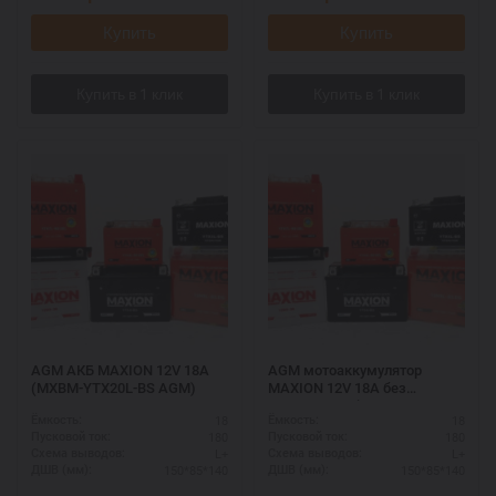
Купить
Купить
AGM АКБ MAXION 12V 18A
AGM мотоаккумулятор
(MXBM-YTX20L-BS AGM)
MAXION 12V 18A без
электролита (MXBM-YTX20L-
18
18
Ёмкость:
Ёмкость:
BS AGM)
180
180
Пусковой ток:
Пусковой ток:
L+
L+
Схема выводов:
Схема выводов:
150*85*140
150*85*140
ДШВ (мм):
ДШВ (мм):