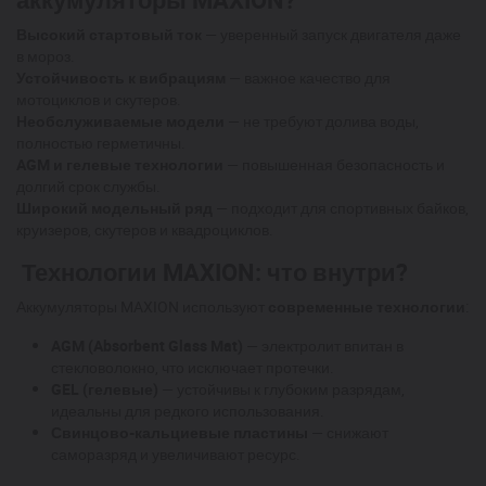
Высокий стартовый ток
— уверенный запуск двигателя даже
в мороз.
Устойчивость к вибрациям
— важное качество для
мотоциклов и скутеров.
Необслуживаемые модели
— не требуют долива воды,
полностью герметичны.
AGM и гелевые технологии
— повышенная безопасность и
долгий срок службы.
Широкий модельный ряд
— подходит для спортивных байков,
круизеров, скутеров и квадроциклов.
Технологии MAXION: что внутри?
Аккумуляторы MAXION используют
современные технологии
:
AGM (Absorbent Glass Mat)
— электролит впитан в
стекловолокно, что исключает протечки.
GEL (гелевые)
— устойчивы к глубоким разрядам,
идеальны для редкого использования.
Свинцово-кальциевые пластины
— снижают
саморазряд и увеличивают ресурс.