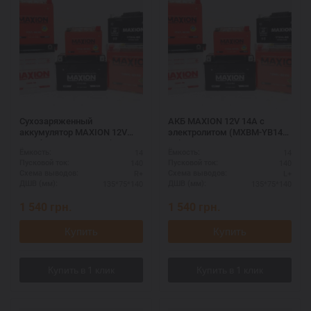
Сухозаряженный
АКБ MAXION 12V 14A с
аккумулятор MAXION 12V
электролитом (MXBM-YB14L-
14A без электролита (MXBM-
A2)
14
14
Ёмкость:
Ёмкость:
YB14L-A1)
140
140
Пусковой ток:
Пусковой ток:
R+
L+
Схема выводов:
Схема выводов:
135*75*140
135*75*140
ДШВ (мм):
ДШВ (мм):
1 540
грн.
1 540
грн.
Купить
Купить