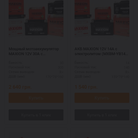
Мощный мотоаккумулятор
АКБ MAXION 12V 14A с
MAXION 12V 30A с
электролитом (MXBM-YB14L-
электролитом (MXBM-YB30L-
A1)
30
14
Ёмкость:
Ёмкость:
BS)
300
140
Пусковой ток:
Пусковой ток:
R+
R+
Схема выводов:
Схема выводов:
170*75*160
135*75*140
ДШВ (мм):
ДШВ (мм):
2 640
грн.
1 540
грн.
Купить
Купить