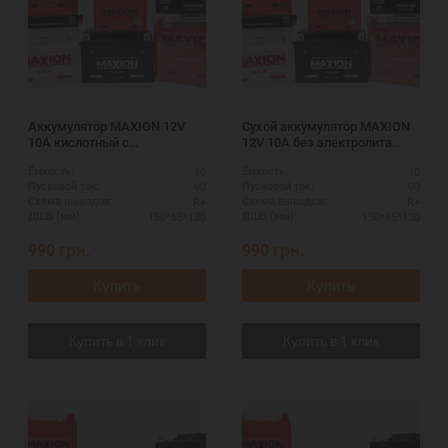
Аккумулятор MAXION 12V
Сухой аккумулятор MAXION
10A кислотный с
12V 10A без электролита
электролитом (MXBM-12N9-
(MXBM-12N9-3B)
10
10
Ёмкость:
Ёмкость:
3B)
90
90
Пусковой ток:
Пусковой ток:
R+
R+
Схема выводов:
Схема выводов:
150*65*130
150*65*130
ДШВ (мм):
ДШВ (мм):
990
грн.
990
грн.
Купить
Купить