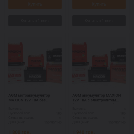
Купить
Купить
AGM мотоаккумулятор
AGM аккумулятор MAXION
MAXION 12V 18A без
12V 18A с электролитом
электролита (MXBM-YTX20-
(MXBM-YTX20-BS AGM)
18
18
Ёмкость:
Ёмкость:
BS AGM)
180
180
Пусковой ток:
Пусковой ток:
R+
R+
Схема выводов:
Схема выводов:
150*85*140
150*85*140
ДШВ (мм):
ДШВ (мм):
1 800
грн.
1 940
грн.