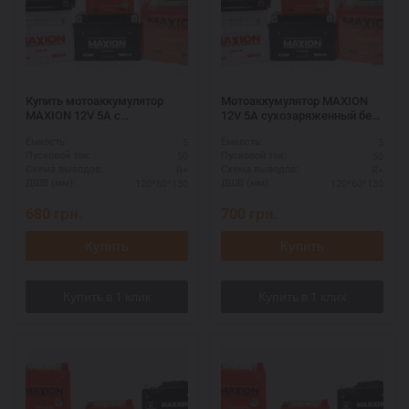
Купить мотоаккумулятор
Мотоаккумулятор MAXION
MAXION 12V 5A с
12V 5A сухозаряженный без
электролитом (MXBM-12N5-
электролита (MXBM-12N5-
5
5
Ёмкость:
Ёмкость:
3B)
3B)
50
50
Пусковой ток:
Пусковой ток:
R+
R+
Схема выводов:
Схема выводов:
120*60*130
120*60*130
ДШВ (мм):
ДШВ (мм):
680
грн.
700
грн.
Купить
Купить