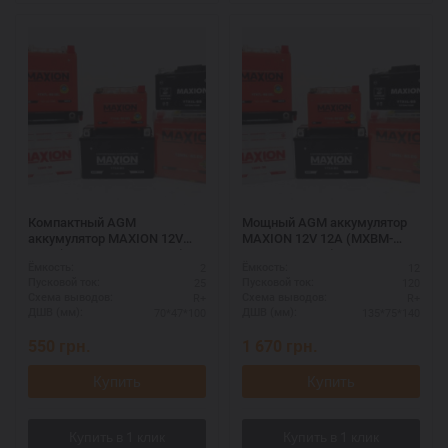
Компактный AGM
Мощный AGM аккумулятор
аккумулятор MAXION 12V
MAXION 12V 12A (MXBM-
2.3A (MXBM-GT4B-5 AGM)
YB14L-BS AGM)
2
12
Ёмкость:
Ёмкость:
25
120
Пусковой ток:
Пусковой ток:
R+
R+
Схема выводов:
Схема выводов:
70*47*100
135*75*140
ДШВ (мм):
ДШВ (мм):
550
грн.
1 670
грн.
Купить
Купить