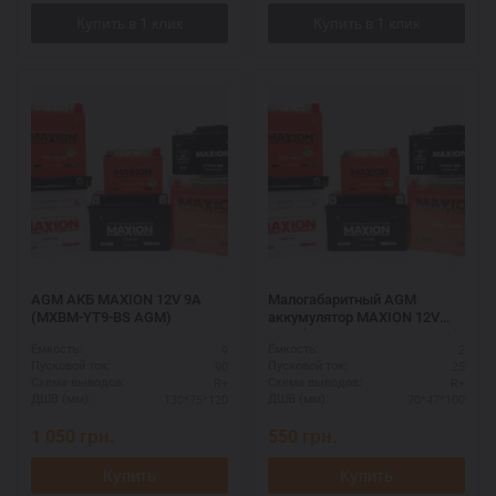
AGM АКБ MAXION 12V 9A
Малогабаритный AGM
(MXBM-YT9-BS AGM)
аккумулятор MAXION 12V
2.3A (MXBM-YTR4A-BS AGM)
9
2
Ёмкость:
Ёмкость:
90
25
Пусковой ток:
Пусковой ток:
R+
R+
Схема выводов:
Схема выводов:
130*75*120
70*47*100
ДШВ (мм):
ДШВ (мм):
1 050
грн.
550
грн.
Купить
Купить