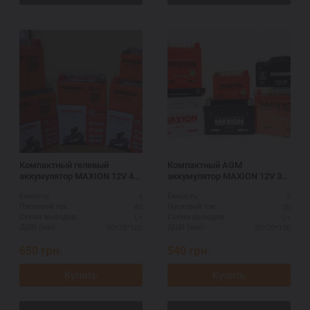
Компактный гелевый
Компактный AGM
аккумулятор MAXION 12V 4A
аккумулятор MAXION 12V 3A
(MXBM-YTX4L-BS GEL)
(MXBM-YTX4L-BS AGM)
4
3
Ёмкость:
Ёмкость:
45
30
Пусковой ток:
Пусковой ток:
L+
L+
Схема выводов:
Схема выводов:
90*70*100
90*70*100
ДШВ (мм):
ДШВ (мм):
650
грн.
540
грн.
Купить
Купить