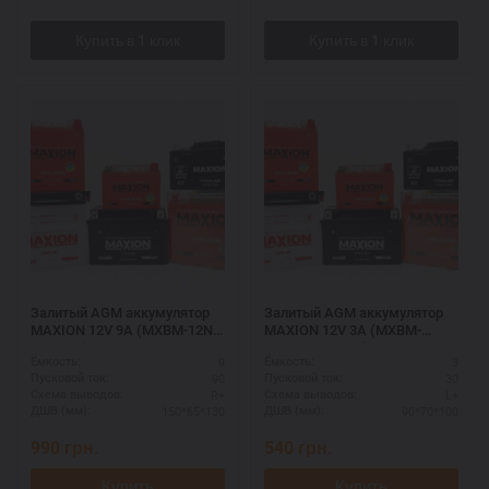
Залитый AGM аккумулятор
Залитый AGM аккумулятор
MAXION 12V 9A (MXBM-12N9-
MAXION 12V 3A (MXBM-
BS AGM)
YTX4L-BS AGM)
9
3
Ёмкость:
Ёмкость:
90
30
Пусковой ток:
Пусковой ток:
R+
L+
Схема выводов:
Схема выводов:
150*65*130
90*70*100
ДШВ (мм):
ДШВ (мм):
990
грн.
540
грн.
Купить
Купить