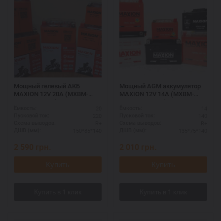
Мощный гелевый АКБ
Мощный AGM аккумулятор
MAXION 12V 20A (MXBM-
MAXION 12V 14A (MXBM-
YTX20-BS GEL)
YTX16-BS AGM)
20
14
Ёмкость:
Ёмкость:
220
140
Пусковой ток:
Пусковой ток:
R+
R+
Схема выводов:
Схема выводов:
150*85*140
135*75*140
ДШВ (мм):
ДШВ (мм):
2 590
грн.
2 010
грн.
Купить
Купить