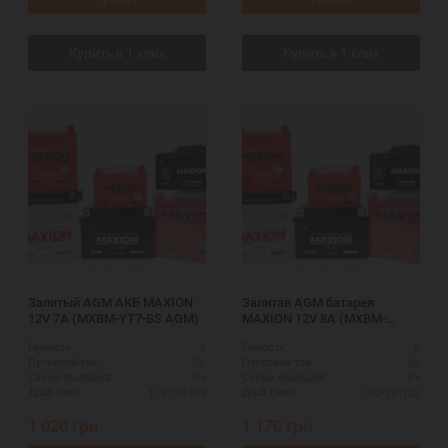
Залитый AGM АКБ MAXION
Залитая AGM батарея
12V 7A (MXBM-YT7-BS AGM)
MAXION 12V 8A (MXBM-
YTX9-BS AGM)
6
8
Ёмкость:
Ёмкость:
70
80
Пусковой ток:
Пусковой ток:
R+
R+
Схема выводов:
Схема выводов:
113*70*105
130*75*120
ДШВ (мм):
ДШВ (мм):
1 020
грн.
1 170
грн.