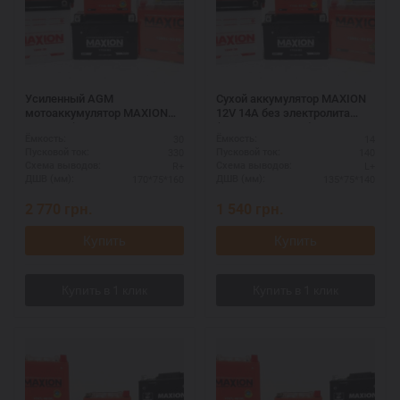
Усиленный AGM
Сухой аккумулятор MAXION
мотоаккумулятор MAXION
12V 14A без электролита
12V 30A (MXBM-YB30L-BS
(MXBM-YB14L-A2)
30
14
Ёмкость:
Ёмкость:
AGM)
330
140
Пусковой ток:
Пусковой ток:
R+
L+
Схема выводов:
Схема выводов:
170*75*160
135*75*140
ДШВ (мм):
ДШВ (мм):
2 770
грн.
1 540
грн.
Купить
Купить