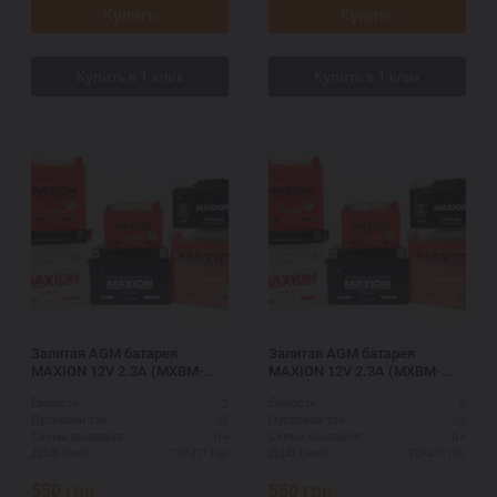
Купить
Купить
Залитая AGM батарея
Залитая AGM батарея
MAXION 12V 2.3A (MXBM-
MAXION 12V 2.3A (MXBM-
YTR4A-BS AGM)
GT4B-5 AGM)
2
2
Ёмкость:
Ёмкость:
25
25
Пусковой ток:
Пусковой ток:
R+
R+
Схема выводов:
Схема выводов:
70*47*100
70*47*100
ДШВ (мм):
ДШВ (мм):
550
грн.
550
грн.