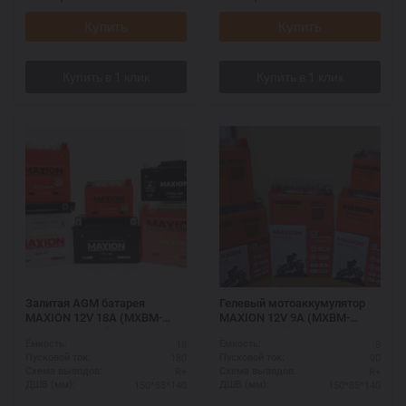
Купить
Купить
Залитая AGM батарея
Гелевый мотоаккумулятор
MAXION 12V 18A (MXBM-
MAXION 12V 9A (MXBM-
YTX20-BS AGM)
YTZ10S GEL)
18
8
Ёмкость:
Ёмкость:
180
90
Пусковой ток:
Пусковой ток:
R+
R+
Схема выводов:
Схема выводов:
150*85*140
150*85*140
ДШВ (мм):
ДШВ (мм):