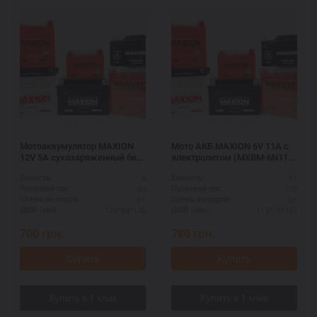
Мотоаккумулятор MAXION
Мото АКБ MAXION 6V 11A с
12V 5A сухозаряженный без
электролитом (MXBM-6N11A-
электролита (MXBM-12N5-
3A)
5
11
Ёмкость:
Ёмкость:
3B)
50
110
Пусковой ток:
Пусковой ток:
R+
L+
Схема выводов:
Схема выводов:
120*60*130
115*70*125
ДШВ (мм):
ДШВ (мм):
700
грн.
780
грн.
Купить
Купить