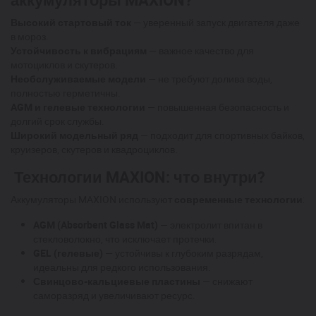
Высокий стартовый ток
— уверенный запуск двигателя даже
в мороз.
Устойчивость к вибрациям
— важное качество для
мотоциклов и скутеров.
Необслуживаемые модели
— не требуют долива воды,
полностью герметичны.
AGM и гелевые технологии
— повышенная безопасность и
долгий срок службы.
Широкий модельный ряд
— подходит для спортивных байков,
круизеров, скутеров и квадроциклов.
Технологии MAXION: что внутри?
Аккумуляторы MAXION используют
современные технологии
:
AGM (Absorbent Glass Mat)
— электролит впитан в
стекловолокно, что исключает протечки.
GEL (гелевые)
— устойчивы к глубоким разрядам,
идеальны для редкого использования.
Свинцово-кальциевые пластины
— снижают
саморазряд и увеличивают ресурс.