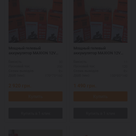
Мощный гелевый
Мощный гелевый
аккумулятор MAXION 12V
аккумулятор MAXION 12V
30A (MXBM-YB30L-BS GEL)
11A (MXBM-YTZ12S GEL)
30
11
Ёмкость:
Ёмкость:
350
120
Пусковой ток:
Пусковой ток:
R+
R+
Схема выводов:
Схема выводов:
170*75*160
150*85*140
ДШВ (мм):
ДШВ (мм):
2 920
грн.
1 490
грн.
Купить
Купить