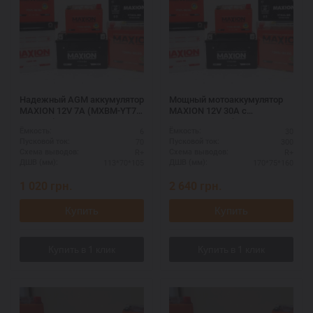
Надежный AGM аккумулятор
Мощный мотоаккумулятор
MAXION 12V 7A (MXBM-YT7-
MAXION 12V 30A с
BS AGM)
электролитом (MXBM-YB30L-
6
30
Ёмкость:
Ёмкость:
BS)
70
300
Пусковой ток:
Пусковой ток:
R+
R+
Схема выводов:
Схема выводов:
113*70*105
170*75*160
ДШВ (мм):
ДШВ (мм):
1 020
грн.
2 640
грн.
Купить
Купить