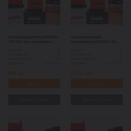
Сухой аккумулятор MAXION
Сухозаряженный
12V 10A без электролита
аккумулятор MAXION 12V
(MXBM-12N9-3B)
14A без электролита (MXBM-
10
14
Ёмкость:
Ёмкость:
YB14L-A1)
90
140
Пусковой ток:
Пусковой ток:
R+
R+
Схема выводов:
Схема выводов:
150*65*130
135*75*140
ДШВ (мм):
ДШВ (мм):
990
грн.
1 540
грн.
Купить
Купить