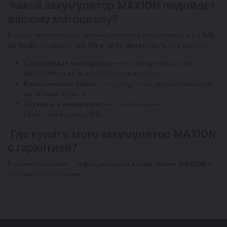
Какой аккумулятор MAXION подойдет
вашему мотоциклу?
В ассортименте представлены модели разной емкости (от
2Ah
до 30Ah
) и напряжения (
6V и 12V
). Для правильного выбора:
Спортивные мотоциклы
— рекомендуются AGM-
аккумуляторы с высоким пусковым током.
Классические байки
— подойдут стандартные свинцово-
кислотные модели.
Скутеры и квадроциклы
— компактные
необслуживаемые АКБ.
Где купить мото аккумулятор MAXION
с гарантией?
В нашем магазине —
официальный ассортимент MAXION
с
доставкой по Украине.