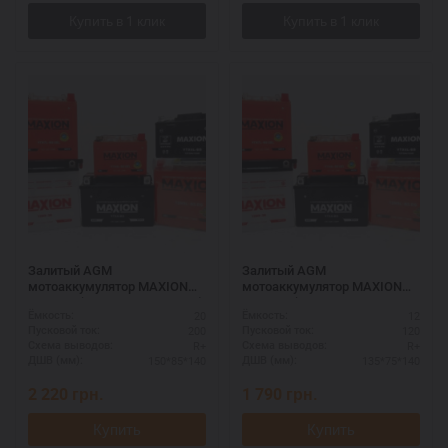
Залитый AGM
Залитый AGM
мотоаккумулятор MAXION
мотоаккумулятор MAXION
12V 20A (MXBM-YT20-4 AGM)
12V 12A (MXBM-YTX14-BS
20
12
Ёмкость:
Ёмкость:
AGM)
200
120
Пусковой ток:
Пусковой ток:
R+
R+
Схема выводов:
Схема выводов:
150*85*140
135*75*140
ДШВ (мм):
ДШВ (мм):
2 220
грн.
1 790
грн.
Купить
Купить