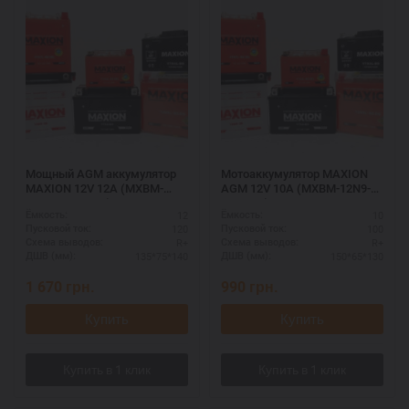
Мощный AGM аккумулятор
Мотоаккумулятор MAXION
MAXION 12V 12A (MXBM-
AGM 12V 10A (MXBM-12N9-
YB14L-BS AGM)
BS AGM)
12
10
Ёмкость:
Ёмкость:
120
100
Пусковой ток:
Пусковой ток:
R+
R+
Схема выводов:
Схема выводов:
135*75*140
150*65*130
ДШВ (мм):
ДШВ (мм):
1 670
грн.
990
грн.
Купить
Купить