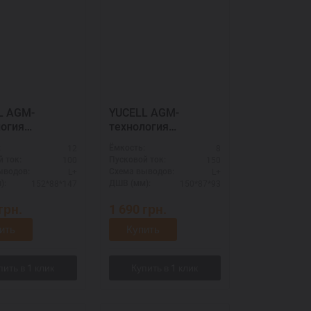
M-
YUCELL AGM-
логия
технология
4010
508901015
12
8
:
Ёмкость:
100
150
 ток:
Пусковой ток:
L+
L+
ыводов:
Схема выводов:
152*88*147
150*87*93
):
ДШВ (мм):
грн.
1 690
грн.
ить
Купить