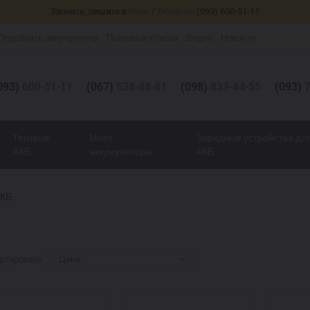
Звоните, пишите в
Viber
/
Telegram
(093) 600-51-11
Подобрать аккумулятор
Полезные статьи
Видео
Новости
093)
600-51-11
(067)
538-88-81
(098)
833-44-55
(093)
7
Тяговые
Мото
Зарядные устройства дл
АКБ
аккумуляторы
АКБ
АКБ
ртировать:
Цена