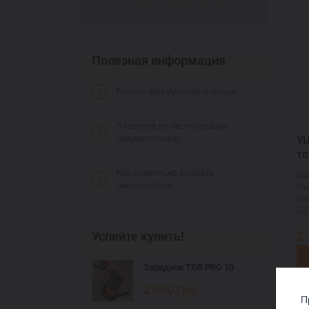
Полезная информация
Купить аккумулятор в кредит
5 советов по эксплуатации
аккумуляторов
YUC
те
51
Как правильно выбрать
Ём
аккумулятор!
Пу
Сх
ДШ
2
Успейте купить!
Зарядное TOR PRO 10
2 000
грн.
П