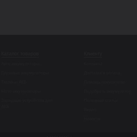
Каталог товаров
Клиенту
Авто аккумуляторы
Контакты
Грузовые аккумуляторы
Доставка и оплата
Тяговые АКБ
Помощь покупателю
Мото аккумуляторы
Подобрать аккумулятор
Зарядные устройства для
Полезные статьи
АКБ
Видео
Новости