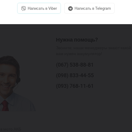
Написать в Viber
Написать в Telegram
←
1
2
Нужна помощь?
Звоните, наши менеджеры знают какой
вам нужен аккумулятор!
(067)
538-88-81
(098)
833-44-55
(093)
768-11-61
в мото АКБ