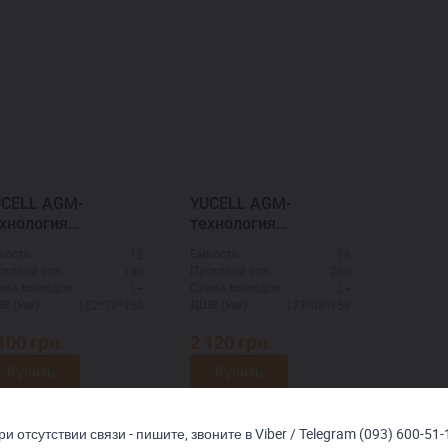
ELL AGM-
YUCELL AGM-
хнология
технология
2903013
518901026
12
18
кость:
Ёмкость:
130
260
сковой ток:
Пусковой ток:
L+
L+
ема выводов:
Схема выводов:
152*70*150
177*88*156
В (мм):
ДШВ (мм):
 100
грн.
2 120
грн.
Купить
Купить
ри отсутствии связи - пишите, звоните в Viber / Telegram (093) 600-51-