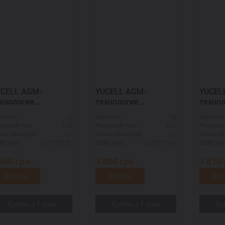
ELL AGM-
YUCELL AGM-
YUCELL AG
хнология
технология
техно
2901019
514902022
50990
12
14
кость:
Ёмкость:
Ёмкость
190
220
сковой ток:
Пусковой ток:
Пусковой
L+
L+
ема выводов:
Схема выводов:
Схема в
151*70*131
150*87*161
В (мм):
ДШВ (мм):
ДШВ (мм
 690
грн.
1 800
грн.
1 870
Купить
Купить
Куп