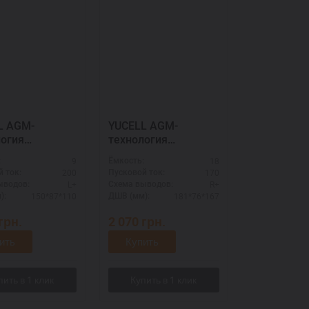
M-
YUCELL AGM-
логия
технология
1020
518903020
9
18
:
Ёмкость:
200
170
 ток:
Пусковой ток:
L+
R+
ыводов:
Схема выводов:
150*87*110
181*76*167
):
ДШВ (мм):
грн.
2 070
грн.
ить
Купить