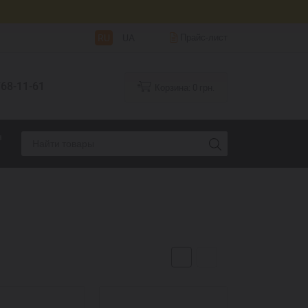
RU
UA
Прайс-лист
68-11-61
Корзина:
0
грн.
я