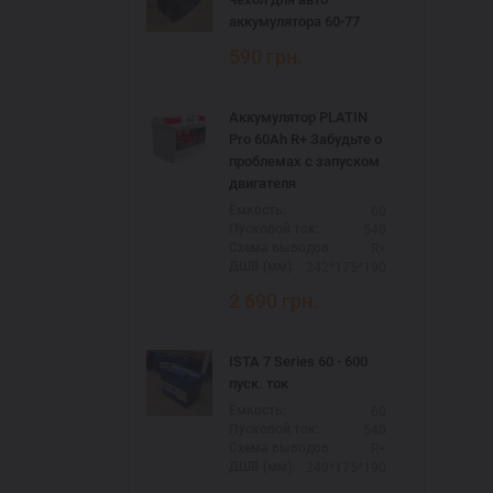
аккумулятора 60-77
590
грн.
Аккумулятор PLATIN
Pro 60Ah R+ Забудьте о
проблемах с запуском
двигателя
60
Ёмкость:
540
Пусковой ток:
R+
Схема выводов:
242*175*190
ДШВ (мм):
2 690
грн.
ISTA 7 Series 60 - 600
пуск. ток
60
Ёмкость:
540
Пусковой ток:
R+
Схема выводов:
240*175*190
ДШВ (мм):