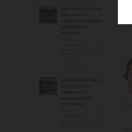
АКБ SZNAJDER 562 95
62Ач 580А (R+) -
аккумулятор шнайдер
для дизельных
двигателей
62
Ёмкость:
580
Пусковой ток:
R+
Схема выводов:
242*175*190
ДШВ (мм):
2 940
грн.
АКБ SZNAJDER 600 95
100Ач 850А (R+) -
супермощный
аккумулятор для
спецтехники
100
Ёмкость:
850
Пусковой ток:
R+
Схема выводов:
350*175*190
ДШВ (мм):
Архи