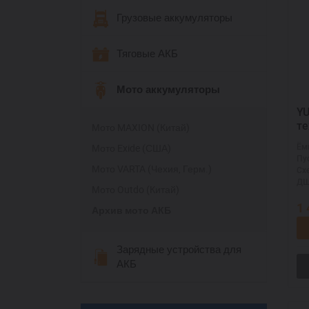
Грузовые аккумуляторы
Тяговые АКБ
Мото аккумуляторы
YUC
те
Мото MAXION (Китай)
51
Мото Exide (США)
Ём
Пу
Мото VARTA (Чехия, Герм.)
Сх
ДШ
Мото Outdo (Китай)
1
Архив мото АКБ
Зарядные устройства для
АКБ