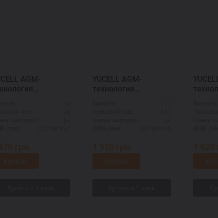
ELL AGM-
YUCELL AGM-
YUCELL AG
хнология
технология
техно
0012009
511901014
51201
10
11
кость:
Ёмкость:
Ёмкость
90
140
сковой ток:
Пусковой ток:
Пусковой
L+
L+
ема выводов:
Схема выводов:
Схема в
152*88*131
150*88*105
В (мм):
ДШВ (мм):
ДШВ (мм
 470
грн.
1 510
грн.
1 620
Купить
Купить
Куп