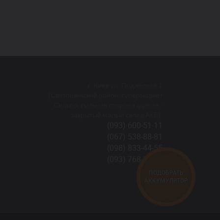
г. Киев ул. Подлесная 1
(Святошинский район, супермаркет
Сильпо, тыльная сторона здания -
закрытый малый склад АКБ).
(093) 600-51-11
(067) 538-88-81
(098) 833-44-55
(093) 768-11-61
ПОДОБРАТЬ
АККУМУЛЯТОР