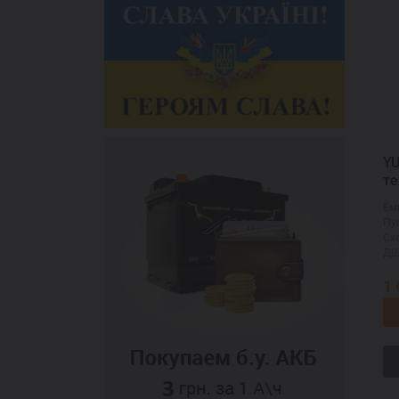
YUC
те
51
Ём
Пу
Сх
ДШ
1