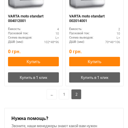
VARTA moto standart
VARTA moto standart
004012001
002014001
4
2
Ёмкость:
Ёмкость:
10
10
Пусковой ток:
Пусковой ток:
L+
L+
Схема выводов:
Схема выводов:
102*48*96
70*46*106
ДШВ (мм):
ДШВ (мм):
0
грн.
0
грн.
Купить
Купить
←
1
2
Нужна помощь?
Звоните, наши менеджеры знают какой вам нужен