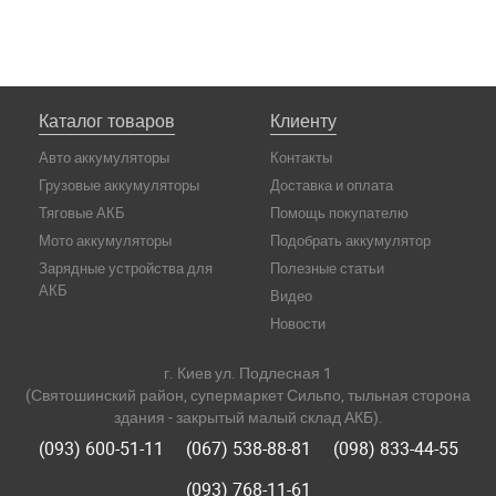
Каталог товаров
Клиенту
Авто аккумуляторы
Контакты
Грузовые аккумуляторы
Доставка и оплата
Тяговые АКБ
Помощь покупателю
Мото аккумуляторы
Подобрать аккумулятор
Зарядные устройства для
Полезные статьи
АКБ
Видео
Новости
г. Киев ул. Подлесная 1
(Святошинский район, супермаркет Сильпо, тыльная сторона
здания - закрытый малый склад АКБ).
(093) 600-51-11
(067) 538-88-81
(098) 833-44-55
(093) 768-11-61