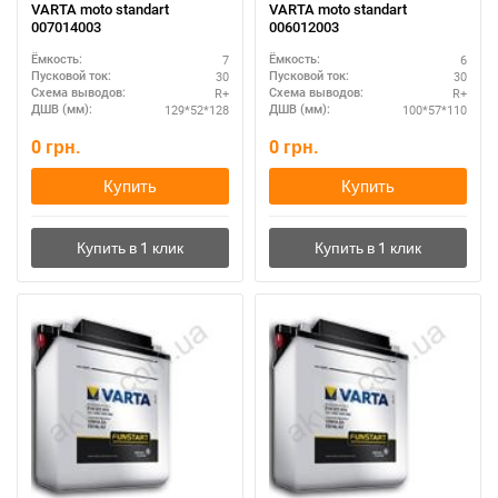
VARTA moto standart
VARTA moto standart
007014003
006012003
7
6
Ёмкость:
Ёмкость:
30
30
Пусковой ток:
Пусковой ток:
R+
R+
Схема выводов:
Схема выводов:
129*52*128
100*57*110
ДШВ (мм):
ДШВ (мм):
0
грн.
0
грн.
Купить
Купить