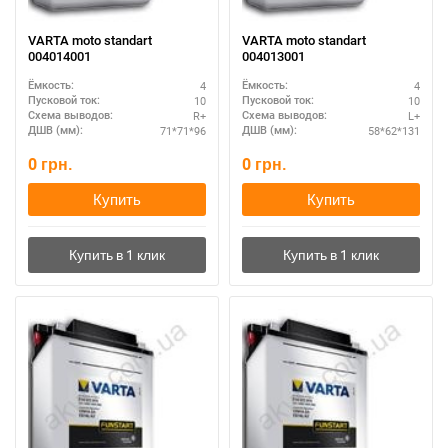
VARTA moto standart
VARTA moto standart
004014001
004013001
При отсутствии связи - пишите, звоните в Viber /
4
4
Ёмкость:
Ёмкость:
10
10
Пусковой ток:
Пусковой ток:
Telegram (093) 600-51-11
R+
L+
Схема выводов:
Схема выводов:
71*71*96
58*62*131
ДШВ (мм):
ДШВ (мм):
Написать в Viber
Написать в Telegram
0
грн.
0
грн.
Купить
Купить