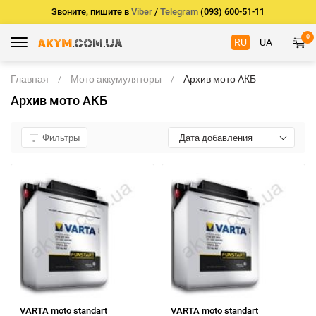
Звоните, пишите в
Viber
/
Telegram
(093) 600-51-11
0
RU
UA
Главная
Мото аккумуляторы
Архив мото АКБ
Архив мото АКБ
Фильтры
Дата добавления
VARTA moto standart
VARTA moto standart