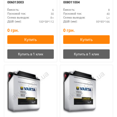
006013003
008011004
6
8
Ёмкость:
Ёмкость:
30
40
Пусковой ток:
Пусковой ток:
R+
L+
Схема выводов:
Схема выводов:
100*58*112
95*85*166
ДШВ (мм):
ДШВ (мм):
0
грн.
0
грн.
Купить
Купить