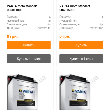
VARTA moto standart
VARTA moto standart
006011003
004015001
6
4
Ёмкость:
Ёмкость:
30
10
Пусковой ток:
Пусковой ток:
R+
R+
Схема выводов:
Схема выводов:
100*57*111
71*71*106
ДШВ (мм):
ДШВ (мм):
0
грн.
0
грн.
Купить
Купить